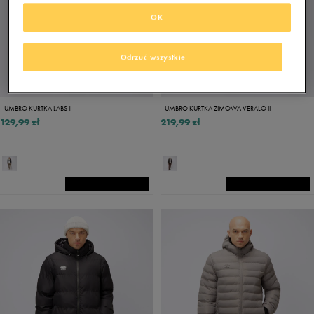
OK
Odrzuć wszystkie
UMBRO KURTKA LABS II
UMBRO KURTKA ZIMOWA VERALO II
129,99 zł
219,99 zł