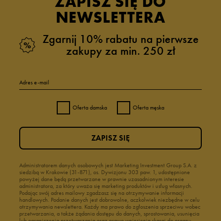
ZAPISZ SIĘ DO
NEWSLETTERA
Zgarnij 10% rabatu na pierwsze
zakupy za min. 250 zł
Adres e-mail
Oferta damska
Oferta męska
ZAPISZ SIĘ
Administratorem danych osobowych jest Marketing Investment Group S.A. z
siedzibą w Krakowie (31-871), os. Dywizjonu 303 paw. 1, udostępnione
powyżej dane będą przetwarzane w prawnie uzasadnionym interesie
administratora, za który uważa się marketing produktów i usług własnych.
Podając swój adres mailowy zgadzasz się na otrzymywanie informacji
handlowych. Podanie danych jest dobrowolne, aczkolwiek niezbędne w celu
otrzymywania newslettera. Każdy ma prawo do zgłoszenia sprzeciwu wobec
przetwarzania, a także żądania dostępu do danych, sprostowania, usunięcia
lub ograniczenia przetwarzania oraz prawo wniesienia skargi do organu