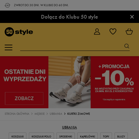
ZWROT DO 30 DNI. W KLUBIE DO 60 DNI.
×
Dołącz do Klubu 50 style
STRONA GŁÓWNA
MĘSKIE
UBRANIA
KURTKI ZIMOWE
UBRANIA
KOSZULKI
KOSZULKI POLO
SPODENKI
KĄPIELÓWKI
TOPY
BLUZY