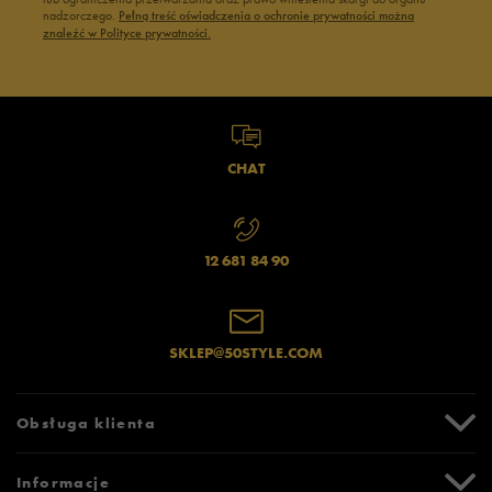
nadzorczego.
Pełną treść oświadczenia o ochronie prywatności można
znaleźć w Polityce prywatności.
CHAT
12 681 84 90
SKLEP@50STYLE.COM
Obsługa klienta
Centrum Pomocy
Informacje