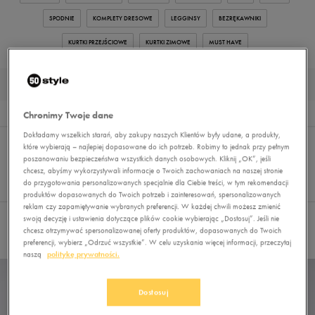
SPODNIE
KOMPLETY DRESOWE
LEGGINSY
BEZRĘKAWNIKI
KURTKI PRZEJŚCIOWE
KURTKI ZIMOWE
MUST HAVE
KURTKI ZIMOWE MĘSKIE NIEROZPINANE UMBRO
Wyników
6
Chronimy Twoje dane
Dokładamy wszelkich starań, aby zakupy naszych Klientów były udane, a produkty,
Sortuj:
FILTRUJ
(2)
REKOMENDOWANE
które wybierają – najlepiej dopasowane do ich potrzeb. Robimy to jednak przy pełnym
Pokaż
poszanowaniu bezpieczeństwa wszystkich danych osobowych. Kliknij „OK”, jeśli
chcesz, abyśmy wykorzystywali informacje o Twoich zachowaniach na naszej stronie
60
do przygotowania personalizowanych specjalnie dla Ciebie treści, w tym rekomendacji
z 6
produktów dopasowanych do Twoich potrzeb i zainteresowań, spersonalizowanych
reklam czy zapamiętywanie wybranych preferencji. W każdej chwili możesz zmienić
swoją decyzję i ustawienia dotyczące plików cookie wybierając „Dostosuj”. Jeśli nie
Wybrane filtry:
UMBRO
NIEROZPINANE
Wyczyść filtry
chcesz otrzymywać spersonalizowanej oferty produktów, dopasowanych do Twoich
preferencji, wybierz „Odrzuć wszystkie”. W celu uzyskania więcej informacji, przeczytaj
naszą
politykę prywatności.
Dostosuj