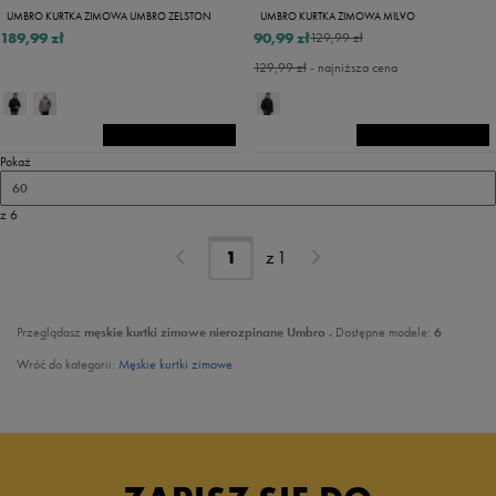
UMBRO KURTKA ZIMOWA UMBRO ZELSTON
UMBRO KURTKA ZIMOWA MILVO
189,99 zł
90,99 zł
129,99 zł
129,99 zł
- najniższa cena
Pokaż
60
z 6
z
1
Przeglądasz
męskie kurtki zimowe nierozpinane Umbro .
Dostępne modele:
6
Wróć do kategorii:
Męskie kurtki zimowe