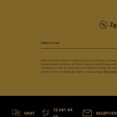
Reebok
Oto
Sizeer
Puma
Skechers
Reebok
Zg
Umbro
Sizeer
Vans
Skechers
Timberland
Adres e-mail
Umbro
Under Armour
Administratorem danych osobowych jest Marketing Investme
Up8
interesie administratora, za który uważa się marketing pro
niezbędne w celu otrzymywania newslettera. Każdy ma prawo
U.S. Polo ASSN.
prawo wniesienia skargi do organu nadzorczego.
Pełną treś
Vans
12 681 84
CHAT
SKLEP@50
90