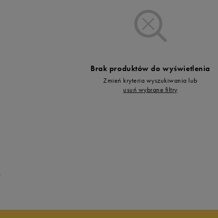
Vans
Timberland
Umbro
Under Armour
Up8
Brak produktów do wyświetlenia
U.S. Polo ASSN.
Zmień kryteria wyszukiwania lub
Vans
usuń wybrane filtry
0