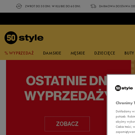
ZWROT DO 30 DNI. W KLUBIE DO 60 DNI.
DARMOWA DOSTAWA OD 
% WYPRZEDAŻ
DAMSKIE
MĘSKIE
DZIECIĘCE
BUTY
NA CZASIE
ZOBACZ
NA CZASIE
POPULARNE KOLEKCJE
ZOBACZ
ZOBACZ NOWE
PO
NA
WYPRZEDAŻ
BUTY
BUTY
BUTY
BUTY
UBRANIA
AKCESORIA
MARKI
SPORT
KATEGORIA
UBRANIA
UBRANIA
UBRANIA
A
A
A
KOLEKCJE
adidas
Outdoor i sporty zimowe
Buty
Sneakersy
Sneakersy
Sandały
Sneakersy
Koszulki
Czapki z daszkiem
Buty
Koszulki
Koszulki
Koszulki
Klapki adidas
Dobierz bluzę do spodni
Torby Nike
Reebok Glide
Klapki basenowe
Va
T-
adidas Streettalk
Champion
Bieganie i trening
Ubrania
Trampki
Trampki
Sneakersy
Trampki
Koszulki polo
Okulary
Ubrania
Topy
Koszulki Polo
Spodenki
Sneakersy adidas
Na trening
Skarpetki Umbro
adidas VL Court Bold
Zestawy do ćwiczeń
ad
T-
Chronimy 
przeciwsłoneczne
New Balance 408
Confront
Piłka nożna
Akcesoria
Klapki
Klapki
Trampki
Klapki
Topy
Akcesoria
Spodenki
Spodenki
Bluzy
Sneakersy New Balance
Nike Club Fleece
Skarpetki adidas
Nike Gamma Force
Akcesoria treningowe
Fi
T-
Dokładamy wsz
Skarpetki
adidas Barreda
potrzeb. Robi
Converse
Pływanie
Sandały
Sandały
Klapki
Sandały
Spodenki
Koszulki Polo
Kąpielówki
Spodnie
Sneakersy Reebok
Nike Sportswear
Skarpetki Nike
Puma Club II Era
Ni
T-
abyśmy wykorz
Bielizna
New Balance 373
Ciebie treści
DC
Buty do biegania
Buty do biegania
Buty do biegania
Buty do biegania
Kąpielówki
Sukienki
Topy
Legginsy
Sneakersy Nike
adidas 3 stripes
Skarpetki Reebok
Fila D Formation
Ni
Sz
zapamiętywani