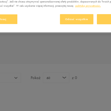
Nerki
Nerki
stosuj”. Jeśli nie chcesz otrzymywać spersonalizowanej oferty produktów, dopasowanych do Twoich pr
Fila
Empire
New Balance
idas Crazychaos
orty Umbro
ć wszystkie”. W celu uzyskania więcej informacji, przeczytaj naszą
politykę prywatności.
Plecaki
Plecaki
Jordan
Fila
Nike
ebok Court Advance
Torby sportowe
Torby sportowe
tosuj
Odrzuć wszystkie
Levi's
Jordan
Puma
idas VL Court
New Balance 565
Pielęgnacja obuwia
Akcesoria
Lacoste
Levi's
Reebok
piłkarskie
Szaliki i rękawiczki
New Balance
Lacoste
Skechers
Pielęgnacja obuwia
Czapki zimowe
New Era
New Balance
Umbro
Akcesoria
narciarskie
Nike
New Era
Vans
Szaliki i rękawiczki
Oto
Nike
Czapki zimowe
Puma
Oto
Pokaż
z 0
60
Reebok
Puma
Sizeer
Reebok
Skechers
Sizeer
Umbro
Skechers