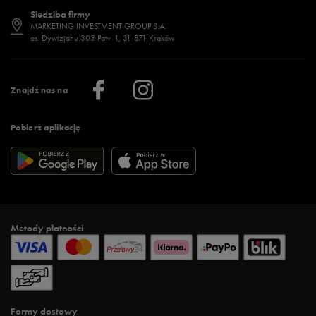
Dostępność
Jakie buty na siłownię wybrać?
Stylizacje męskie
Informacje o 50 style
Siedziba firmy
Jak wybrać buty na zimę?
Stylizacje damskie
Sklepy stacjonarne
MARKETING INVESTMENT GROUP S.A.
os. Dywizjonu 303 Paw. 1, 31-871 Kraków
Więcej >
Klub 50 style
Regulamin sklepu 50 style
Praca
Regulamin aplikacji 50 style
Informacje o firmie
Więcej regulaminów >
Znajdź nas na
Pobierz aplikację
Metody płatności
Formy dostawy