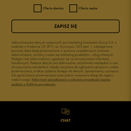
Oferta damska
Oferta męska
ZAPISZ SIĘ
Administratorem danych osobowych jest Marketing Investment Group S.A. z
siedzibą w Krakowie (31-871), os. Dywizjonu 303 paw. 1, udostępnione
powyżej dane będą przetwarzane w prawnie uzasadnionym interesie
administratora, za który uważa się marketing produktów i usług własnych.
Podając swój adres mailowy zgadzasz się na otrzymywanie informacji
handlowych. Podanie danych jest dobrowolne, aczkolwiek niezbędne w celu
otrzymywania newslettera. Każdy ma prawo do zgłoszenia sprzeciwu wobec
przetwarzania, a także żądania dostępu do danych, sprostowania, usunięcia
lub ograniczenia przetwarzania oraz prawo wniesienia skargi do organu
nadzorczego.
Pełną treść oświadczenia o ochronie prywatności można
znaleźć w Polityce prywatności.
CHAT