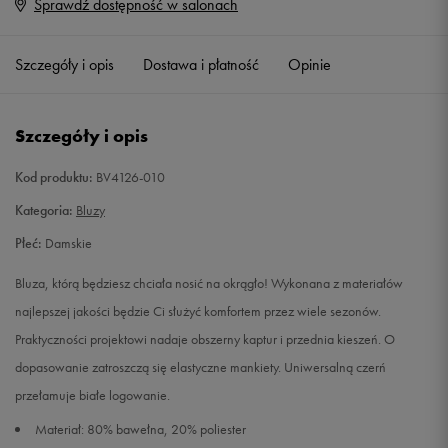
Sprawdź dostępność w salonach
XS
Powiadom o dostępności
Szczegóły i opis
Dostawa i płatność
Opinie
S
Powiadom o dostępności
M
Powiadom o dostępności
Szczegóły i opis
L
Powiadom o dostępności
Kod produktu:
BV4126-010
Kategoria:
Bluzy
XL
Powiadom o dostępności
Płeć:
Damskie
XXL
Powiadom o dostępności
Bluza, którą będziesz chciała nosić na okrągło! Wykonana z materiałów
najlepszej jakości będzie Ci służyć komfortem przez wiele sezonów.
Praktyczności projektowi nadaje obszerny kaptur i przednia kieszeń. O
dopasowanie zatroszczą się elastyczne mankiety. Uniwersalną czerń
przełamuje białe logowanie.
Materiał: 80% bawełna, 20% poliester