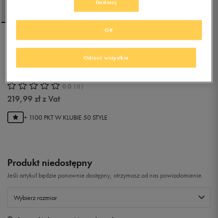
Dostosuj
OK
NIKE BLUZA Z KAPTUREM
SPORTSWEAR ESSENTIAL
Odrzuć wszystkie
ESSENTIAL
0.0
(
0
)
219,99
zł
z Vat
+ 1100 PKT W
KLUBIE 50 STYLE
Produkt niedostępny
Jeśli artykuł będzie ponownie dostępny, otrzymasz od nas powiadomienie.
Wybierz rozmiar