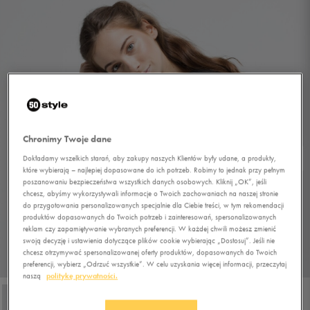
Chronimy Twoje dane
Dokładamy wszelkich starań, aby zakupy naszych Klientów były udane, a produkty,
które wybierają – najlepiej dopasowane do ich potrzeb. Robimy to jednak przy pełnym
poszanowaniu bezpieczeństwa wszystkich danych osobowych. Kliknij „OK”, jeśli
chcesz, abyśmy wykorzystywali informacje o Twoich zachowaniach na naszej stronie
do przygotowania personalizowanych specjalnie dla Ciebie treści, w tym rekomendacji
produktów dopasowanych do Twoich potrzeb i zainteresowań, spersonalizowanych
reklam czy zapamiętywanie wybranych preferencji. W każdej chwili możesz zmienić
swoją decyzję i ustawienia dotyczące plików cookie wybierając „Dostosuj”. Jeśli nie
chcesz otrzymywać spersonalizowanej oferty produktów, dopasowanych do Twoich
1/4
preferencji, wybierz „Odrzuć wszystkie”. W celu uzyskania więcej informacji, przeczytaj
naszą
politykę prywatności.