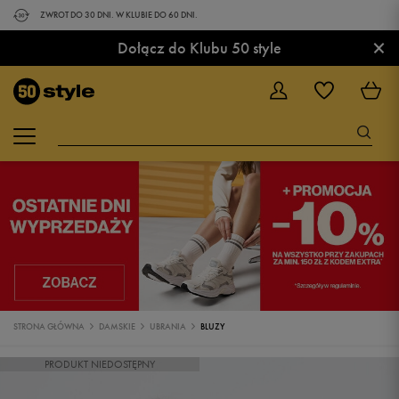
ZWROT DO 30 DNI. W KLUBIE DO 60 DNI.
×
Dołącz do Klubu 50 style
STRONA GŁÓWNA
DAMSKIE
UBRANIA
BLUZY
PRODUKT NIEDOSTĘPNY