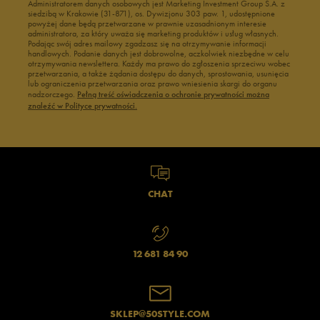
Administratorem danych osobowych jest Marketing Investment Group S.A. z
siedzibą w Krakowie (31-871), os. Dywizjonu 303 paw. 1, udostępnione
powyżej dane będą przetwarzane w prawnie uzasadnionym interesie
administratora, za który uważa się marketing produktów i usług własnych.
Podając swój adres mailowy zgadzasz się na otrzymywanie informacji
handlowych. Podanie danych jest dobrowolne, aczkolwiek niezbędne w celu
otrzymywania newslettera. Każdy ma prawo do zgłoszenia sprzeciwu wobec
przetwarzania, a także żądania dostępu do danych, sprostowania, usunięcia
lub ograniczenia przetwarzania oraz prawo wniesienia skargi do organu
nadzorczego.
Pełną treść oświadczenia o ochronie prywatności można
znaleźć w Polityce prywatności.
CHAT
12 681 84 90
SKLEP@50STYLE.COM