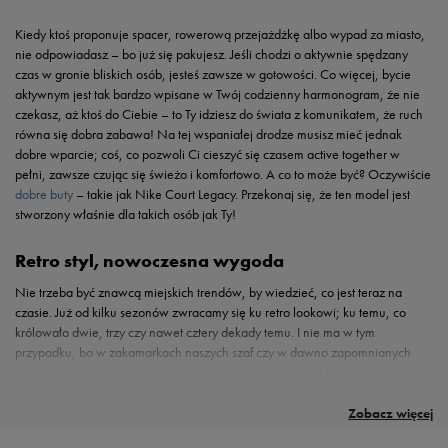
Kiedy ktoś proponuje spacer, rowerową przejażdżkę albo wypad za miasto,
nie odpowiadasz – bo już się pakujesz. Jeśli chodzi o aktywnie spędzany
czas w gronie bliskich osób, jesteś zawsze w gotowości. Co więcej, bycie
aktywnym jest tak bardzo wpisane w Twój codzienny harmonogram, że nie
czekasz, aż ktoś do Ciebie – to Ty idziesz do świata z komunikatem, że ruch
równa się dobra zabawa! Na tej wspaniałej drodze musisz mieć jednak
dobre wparcie; coś, co pozwoli Ci cieszyć się czasem active together w
pełni, zawsze czując się świeżo i komfortowo. A co to może być? Oczywiście
dobre buty
– takie jak Nike Court Legacy. Przekonaj się, że ten model jest
stworzony właśnie dla takich osób jak Ty!
Retro styl, nowoczesna wygoda
Nie trzeba być znawcą miejskich trendów, by wiedzieć, co jest teraz na
czasie. Już od kilku sezonów zwracamy się ku retro lookowi; ku temu, co
królowało dwie, trzy czy nawet cztery dekady temu. I nie ma w tym
przypadku, bo w zakamarkach naszych szaf czy w dawno zapomnianych
czasopismach modowych z czasów naszego dzieciństwa kryje się wiele
Nike Court Legacy – wybór dla aktywnych!
wspaniałych modeli. Choć trendy się zmieniają, jedno pozostaje niezmienne
Dlaczego wszyscy miłośnicy relaksu w stylu active together powinni zwrócić
– przekonanie, że sport to doskonała zabawa, a czas spędzony aktywnie w
uwagę na te buty? My już znamy odpowiedź i z przyjemnością zdradzimy ten
Zobacz więcej
gronie bliskich osób to najlepszy plan na każdą porę roku. Wybierając
sekret: chodzi o unikalne połączenie wygody i stylu. Chociaż wybierając
buty