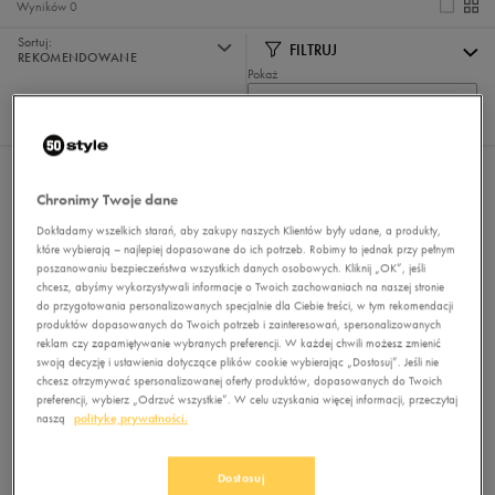
Wyników
0
Sortuj:
FILTRUJ
REKOMENDOWANE
Pokaż
60
z 0
Nie wybrano filtrów
Chronimy Twoje dane
Dokładamy wszelkich starań, aby zakupy naszych Klientów były udane, a produkty,
które wybierają – najlepiej dopasowane do ich potrzeb. Robimy to jednak przy pełnym
poszanowaniu bezpieczeństwa wszystkich danych osobowych. Kliknij „OK”, jeśli
chcesz, abyśmy wykorzystywali informacje o Twoich zachowaniach na naszej stronie
do przygotowania personalizowanych specjalnie dla Ciebie treści, w tym rekomendacji
produktów dopasowanych do Twoich potrzeb i zainteresowań, spersonalizowanych
reklam czy zapamiętywanie wybranych preferencji. W każdej chwili możesz zmienić
swoją decyzję i ustawienia dotyczące plików cookie wybierając „Dostosuj”. Jeśli nie
Brak produktów do wyświetlenia
chcesz otrzymywać spersonalizowanej oferty produktów, dopasowanych do Twoich
Zmień kryteria wyszukiwania lub
preferencji, wybierz „Odrzuć wszystkie”. W celu uzyskania więcej informacji, przeczytaj
usuń wybrane filtry
naszą
politykę prywatności.
Dostosuj