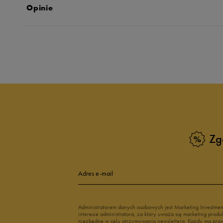
Opinie
Produkt nie posia
Zg
Adres e-mail
Administratorem danych osobowych jest Marketing Investme
interesie administratora, za który uważa się marketing pro
niezbędne w celu otrzymywania newslettera. Każdy ma prawo