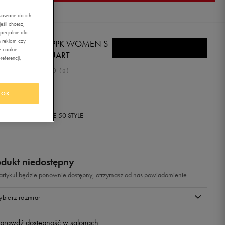
asowane do ich
śli chcesz,
ecjalnie dla
 reklam czy
KE SKARPETY 3PPK WOMEN S
w cookie
GHTWEIGHT QUART
eferencji,
0.0
(
0
)
99
zł
z Vat
OK
+ 25 PKT W
KLUBIE 50 STYLE
odukt niedostępny
i artykuł będzie ponownie dostępny, otrzymasz od nas powiadomienie.
bierz rozmiar
prawdź dostępność w salonach
Rozmiary EU
Rozmiary US