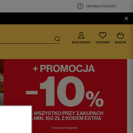
CENTRUM POMOCY
×
MOJE KONTO
SCHOWEK
KOSZYK
BUTY DLA CHŁOPCA
BUTY DLA DZIEWCZYNKI
0-4 lat
0-4 lat
4-8 lat
4-8 lat
9-16 lat
9-16 lat