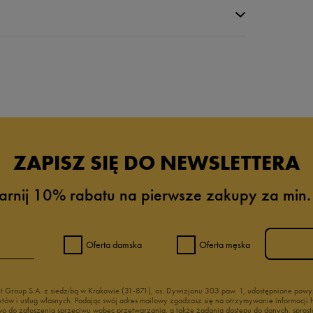
da recenzji
ZAPISZ SIĘ DO NEWSLETTERA
arnij 10% rabatu na pierwsze zakupy za min.
Oferta damska
Oferta męska
nt Group S.A. z siedzibą w Krakowie (31-871), os. Dywizjonu 303 paw. 1, udostępnione po
duktów i usług własnych. Podając swój adres mailowy zgadzasz się na otrzymywanie informacj
 do zgłoszenia sprzeciwu wobec przetwarzania, a także żądania dostępu do danych, sprost