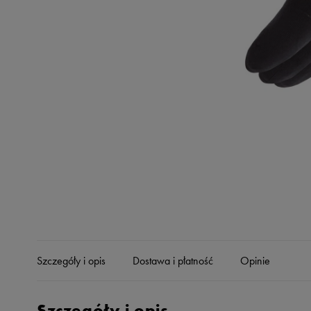
Skechers
Timberland
Umbro
Under Armour
Up8
U.S. Polo ASSN.
Vans
Szczegóły i opis
Dostawa i płatność
Opinie
Szczegóły i opis