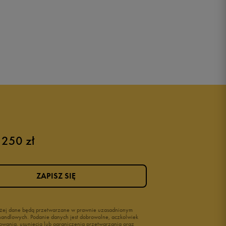
 250 zł
ZAPISZ SIĘ
wyżej dane będą przetwarzane w prawnie uzasadnionym
i handlowych. Podanie danych jest dobrowolne, aczkolwiek
owania, usunięcia lub ograniczenia przetwarzania oraz