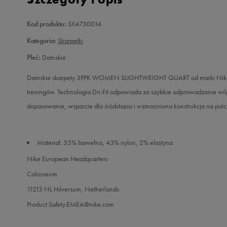
Kod produktu:
SX4730014
Kategoria:
Skarpetki
Płeć:
Damskie
Damskie skarpety 3PPK WOMEN SLIGHTWEIGHT QUART od marki Nike. Le
treningów. Technologia Dri-Fit odpowiada za szybkie odprowadzanie wil
dopasowanie, wsparcie dla śródstopia i wzmocniona konstrukcja na palc
Materiał: 55% bawełna, 43% nylon, 2% elastyna
Nike European Headquarters
Colosseum
11213 NL Hilversum, Netherlands
Product.Safety.EMEA@nike.com