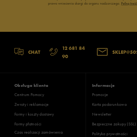
prawo wniesienia skargi do organu nadzorczego.
Pełną treś
12 681 84
CHAT
SKLEP@50
90
Obsługa klienta
Informacje
Centrum Pomocy
Promocje
Zwroty i reklamacje
Karta podarunkowa
Formy i koszty dostawy
Newsletter
Formy płatności
Bezpieczne zakupy (SSL)
Czas realizacji zamówienia
Polityka prywatności