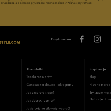
ć oświadczenia o ochronie prywatności można znaleźć w Polityce prywatności.
Znajdź nas na
STYLE.COM
Poradniki
Inspiracje
Tabela rozmiarów
Blog
Oznaczenia słowne i piktogramy
Historia marek
Jak zmierzyć stopę?
Stylizacje męsk
Stylizacje dam
Jak dobrać rozmiar?
Jakie buty na siłownię wybrać?