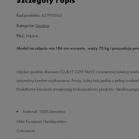
Szczegóły i opis
Kod produktu:
637915063
Kategoria:
Spodnie
Płeć:
Męskie
Model na zdjęciu ma 186 cm wzrostu, waży 75 kg i prezentuje pr
Męskie spodnie dresowe CLUB FT CUFF PANT z wiosennej kolekcji marki
optymalny komfort użytkowania. Prosty, luźny krój zadba o pełną swob
Dodatkowe kieszonki zwiększają funkcjonalność produktu. Idealna propo
Materiał: 100% bawełna
Nike European Headquarters
Colosseum