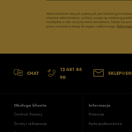
Administratorem danych osobowych jest Marketing Investme
interesie administratora, za który uważa się marketing pro
niezbędne w celu otrzymywania newslettera. Każdy ma prawo
prawo wniesienia skargi do organu nadzorczego.
Pełną treś
12 681 84
CHAT
SKLEP@50
90
Obsługa klienta
Informacje
Centrum Pomocy
Promocje
Zwroty i reklamacje
Karta podarunkowa