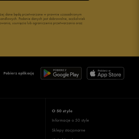
wyżej dane będą przetwarzane w prawnie uzasadnionym
i handlowych. Podanie danych jest dobrowolne, aczkolwiek
owania, usunięcia lub ograniczenia przetwarzania oraz
Pobierz aplikację
O 50 style
Informacje o 50 style
Sklepy stacjonarne