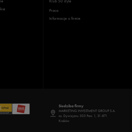
ie
Klub 50 style
skie
Praca
Informacje o firmie
Siedziba firmy
MARKETING INVESTMENT GROUP S.A.
os. Dywizjonu 303 Paw. 1, 31-871
Kraków