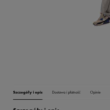
Skechers
Timberland
Umbro
Under Armour
Up8
U.S. Polo ASSN.
Vans
Szczegóły i opis
Dostawa i płatność
Opinie