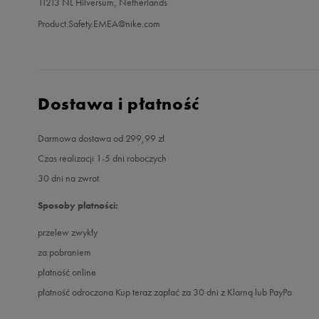
11213 NL Hilversum, Netherlands
Product.Safety.EMEA@nike.com
Dostawa i płatność
Darmowa dostawa od 299,99 zł
Czas realizacji 1-5 dni roboczych
30 dni na zwrot
Sposoby płatności:
przelew zwykły
za pobraniem
płatność online
płatność odroczona Kup teraz zapłać za 30 dni z Klarną lub PayPo