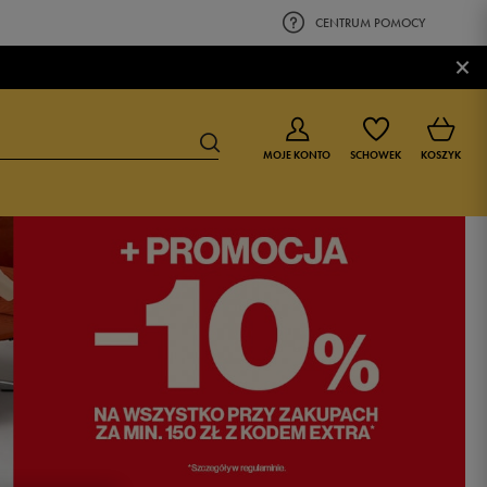
CENTRUM POMOCY
×
MOJE KONTO
SCHOWEK
KOSZYK
BUTY DLA CHŁOPCA
BUTY DLA DZIEWCZYNKI
0-4 lat
0-4 lat
4-8 lat
4-8 lat
9-16 lat
9-16 lat