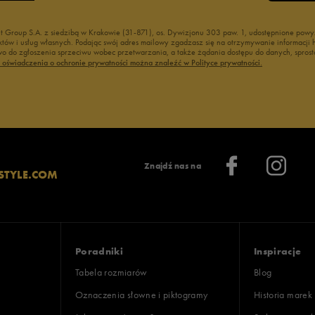
nt Group S.A. z siedzibą w Krakowie (31-871), os. Dywizjonu 303 paw. 1, udostępnione po
duktów i usług własnych. Podając swój adres mailowy zgadzasz się na otrzymywanie informacj
 do zgłoszenia sprzeciwu wobec przetwarzania, a także żądania dostępu do danych, sprost
ć oświadczenia o ochronie prywatności można znaleźć w Polityce prywatności.
Znajdź nas na
STYLE.COM
Poradniki
Inspiracje
Tabela rozmiarów
Blog
Oznaczenia słowne i piktogramy
Historia marek