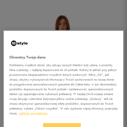
Chronimy Twoje dane
Dokładamy wszelkich starań, aby zakupy naszych Klientów były udane, a produkty,
które wybierają – najlepiej dopasowane do ich potrzeb. Robimy to jednak przy pełnym
poszanowaniu bezpieczeństwa wszystkich danych osobowych. Kliknij „OK”, jeśli
chcesz, abyśmy wykorzystywali informacje o Twoich zachowaniach na naszej stronie
do przygotowania personalizowanych specjalnie dla Ciebie treści, w tym rekomendacji
produktów dopasowanych do Twoich potrzeb i zainteresowań, spersonalizowanych
reklam czy zapamiętywanie wybranych preferencji. W każdej chwili możesz zmienić
swoją decyzję i ustawienia dotyczące plików cookie wybierając „Dostosuj”. Jeśli nie
chcesz otrzymywać spersonalizowanej oferty produktów, dopasowanych do Twoich
1/4
preferencji, wybierz „Odrzuć wszystkie”. W celu uzyskania więcej informacji, przeczytaj
naszą
politykę prywatności.