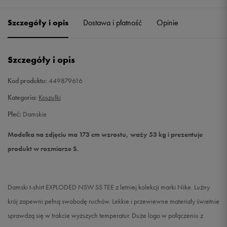
Szczegóły i opis
Dostawa i płatność
Opinie
Szczegóły i opis
Kod produktu:
449879616
Kategoria:
Koszulki
Płeć:
Damskie
Modelka na zdjęciu ma 173 cm wzrostu, waży 53 kg i prezentuje
produkt w rozmiarze S.
Damski t-shirt EXPLODED NSW SS TEE z letniej kolekcji marki Nike. Luźny
krój zapewni pełną swobodę ruchów. Lekkie i przewiewne materiały świetnie
sprawdzą się w trakcie wyższych temperatur. Duże logo w połączeniu z