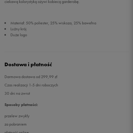
ciekawą kolorystyką ożywi kobiecą garderobę.
Materiał: 50% poliester, 25% wiskoza, 25% bawełna
Luźny krój
Duże logo
Dostawa i płatność
Darmowa dostawa od 299,99 zł
Czas realizacji 1-5 dni roboczych
30 dni na zwrot
Sposoby płatności:
przelew zwykły
za pobraniem
płatność online