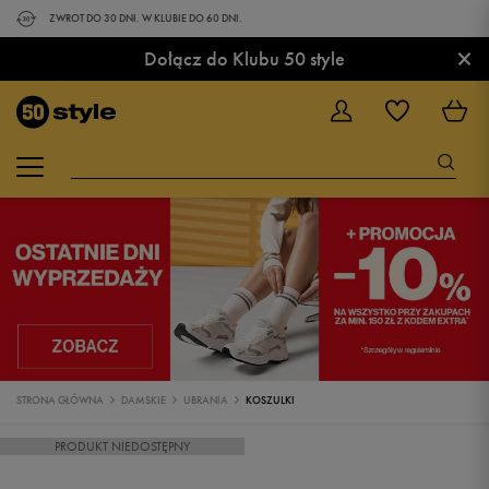
ZWROT DO 30 DNI. W KLUBIE DO 60 DNI.
×
Dołącz do Klubu 50 style
STRONA GŁÓWNA
DAMSKIE
UBRANIA
KOSZULKI
PRODUKT NIEDOSTĘPNY