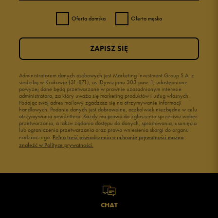
Oferta damska
Oferta męska
ZAPISZ SIĘ
Administratorem danych osobowych jest Marketing Investment Group S.A. z
siedzibą w Krakowie (31-871), os. Dywizjonu 303 paw. 1, udostępnione
powyżej dane będą przetwarzane w prawnie uzasadnionym interesie
administratora, za który uważa się marketing produktów i usług własnych.
Podając swój adres mailowy zgadzasz się na otrzymywanie informacji
handlowych. Podanie danych jest dobrowolne, aczkolwiek niezbędne w celu
otrzymywania newslettera. Każdy ma prawo do zgłoszenia sprzeciwu wobec
przetwarzania, a także żądania dostępu do danych, sprostowania, usunięcia
lub ograniczenia przetwarzania oraz prawo wniesienia skargi do organu
nadzorczego.
Pełną treść oświadczenia o ochronie prywatności można
znaleźć w Polityce prywatności.
CHAT