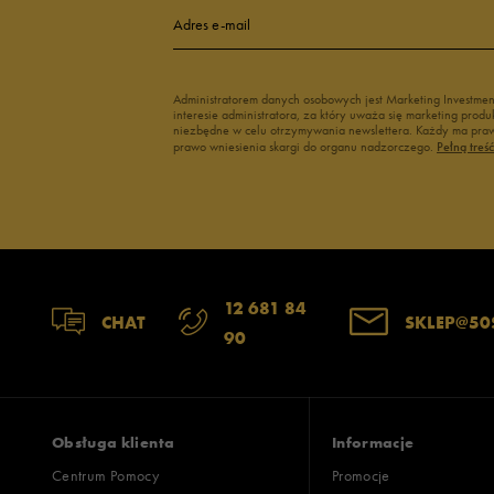
4
Adres e-mail
3
Administratorem danych osobowych jest Marketing Investme
interesie administratora, za który uważa się marketing pro
2
niezbędne w celu otrzymywania newslettera. Każdy ma prawo
prawo wniesienia skargi do organu nadzorczego.
Pełną treś
1
12 681 84
Jak zbieramy opinie?
CHAT
SKLEP@50
90
Opinie k
Obsługa klienta
Informacje
Centrum Pomocy
Promocje