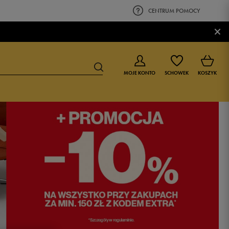
CENTRUM POMOCY
×
MOJE KONTO
SCHOWEK
KOSZYK
BUTY DLA CHŁOPCA
BUTY DLA DZIEWCZYNKI
0-4 lat
0-4 lat
4-8 lat
4-8 lat
9-16 lat
9-16 lat