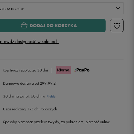
bierz rozmiar
Rozmiary EU
Rozmiary US
DODAJ DO KOSZYKA
128-137
Powiadom o dostępności
prawdź dostępność w salonach
137-147
Powiadom o dostępności
147-158
Powiadom o dostępności
Kup teraz i zapłać za 30 dni
|
158-170
Darmowa dostawa od 299,99 zł
30 dni na zwrot, 60 dni w
Klubie
Czas realizacji 1-5 dni roboczych
Sposoby płatności:
przelew zwykły, za pobraniem, płatność online