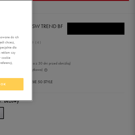
E T-SHIRT G NSW TREND BF
L
asowane do ich
5.0
śli chcesz,
(
4
)
ecjalnie dla
,99
zł
z Vat
 reklam czy
w cookie
eferencji,
9
zł
-5%
(najniższa cena z 30 dni przed obniżką)
99
zł
-57%
(cena początkowa)
+ 300 PKT W
KLUBIE 50 STYLE
OK
r:
beżowy