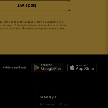
ZAPISZ SIĘ
wyżej dane będą przetwarzane w prawnie uzasadnionym
i handlowych. Podanie danych jest dobrowolne, aczkolwiek
owania, usunięcia lub ograniczenia przetwarzania oraz
Pobierz aplikację
O 50 style
Informacje o 50 style