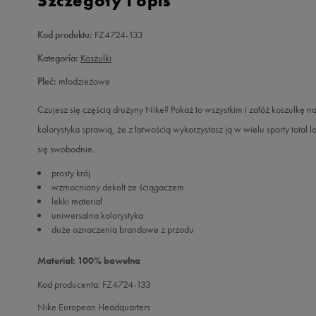
Szczegóły i opis
Kod produktu:
FZ4724-133
Kategoria:
Koszulki
Płeć:
młodzieżowe
Czujesz się częścią drużyny Nike? Pokaż to wszystkim i załóż koszulkę 
kolorystyka sprawią, że z łatwością wykorzystasz ją w wielu sporty tot
się swobodnie.
prosty krój
wzmocniony dekolt ze ściągaczem
lekki materiał
uniwersalna kolorystyka
duże oznaczenia brandowe z przodu
Materiał: 100% bawełna
Kod producenta: FZ4724-133
Nike European Headquarters