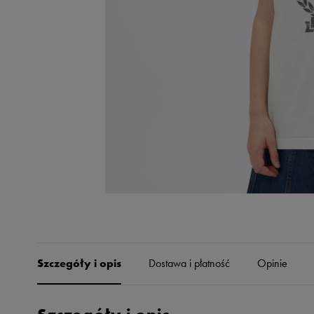
Skechers
Timberland
Umbro
Under Armour
Up8
U.S. Polo ASSN.
Vans
Szczegóły i opis
Dostawa i płatność
Opinie