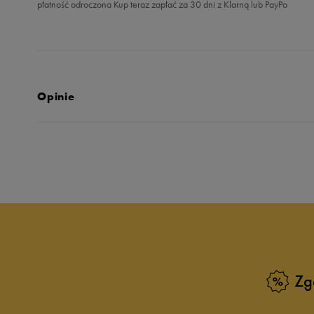
płatność odroczona Kup teraz zapłać za 30 dni z Klarną lub PayPo
Opinie
5.0
opinii klientów
4
z całego okresu
zebranych i zweryfikowanych przez
Zg
5
10