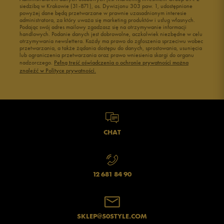
siedzibą w Krakowie (31-871), os. Dywizjonu 303 paw. 1, udostępnione
powyżej dane będą przetwarzane w prawnie uzasadnionym interesie
administratora, za który uważa się marketing produktów i usług własnych.
Podając swój adres mailowy zgadzasz się na otrzymywanie informacji
handlowych. Podanie danych jest dobrowolne, aczkolwiek niezbędne w celu
otrzymywania newslettera. Każdy ma prawo do zgłoszenia sprzeciwu wobec
przetwarzania, a także żądania dostępu do danych, sprostowania, usunięcia
lub ograniczenia przetwarzania oraz prawo wniesienia skargi do organu
nadzorczego.
Pełną treść oświadczenia o ochronie prywatności można
znaleźć w Polityce prywatności.
CHAT
12 681 84 90
SKLEP@50STYLE.COM