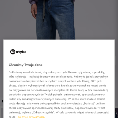
Chronimy Twoje dane
Dokładamy wszelkich starań, aby zakupy naszych Klientów były udane, a produkty,
które wybierają – najlepiej dopasowane do ich potrzeb. Robimy to jednak przy pełnym
poszanowaniu bezpieczeństwa wszystkich danych osobowych. Kliknij „OK”, jeśli
chcesz, abyśmy wykorzystywali informacje o Twoich zachowaniach na naszej stronie
do przygotowania personalizowanych specjalnie dla Ciebie treści, w tym rekomendacji
produktów dopasowanych do Twoich potrzeb i zainteresowań, spersonalizowanych
reklam czy zapamiętywanie wybranych preferencji. W każdej chwili możesz zmienić
1/5
PROMO: DO -30%
swoją decyzję i ustawienia dotyczące plików cookie wybierając „Dostosuj”. Jeśli nie
chcesz otrzymywać spersonalizowanej oferty produktów, dopasowanych do Twoich
preferencji, wybierz „Odrzuć wszystkie”. W celu uzyskania więcej informacji, przeczytaj
naszą
politykę prywatności.