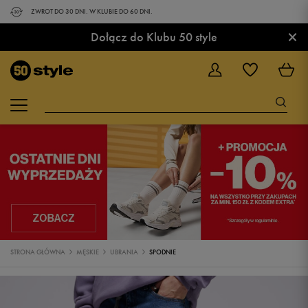
ZWROT DO 30 DNI. W KLUBIE DO 60 DNI.
×
Dołącz do Klubu 50 style
STRONA GŁÓWNA
MĘSKIE
UBRANIA
SPODNIE