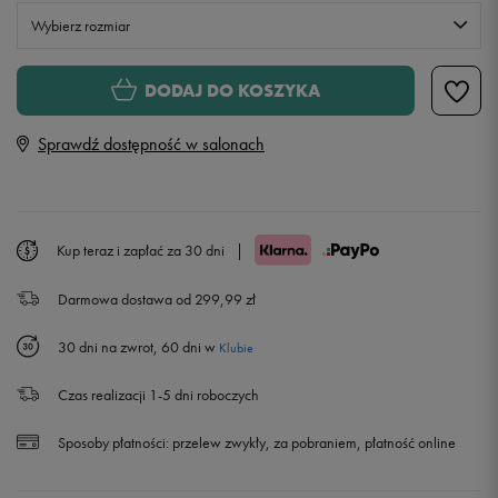
Wybierz rozmiar
30
DODAJ DO KOSZYKA
Sprawdź dostępność w salonach
32
33
Kup teraz i zapłać za 30 dni
|
34
Darmowa dostawa od 299,99 zł
30 dni na zwrot, 60 dni w
Klubie
Czas realizacji 1-5 dni roboczych
Sposoby płatności:
przelew zwykły, za pobraniem, płatność online