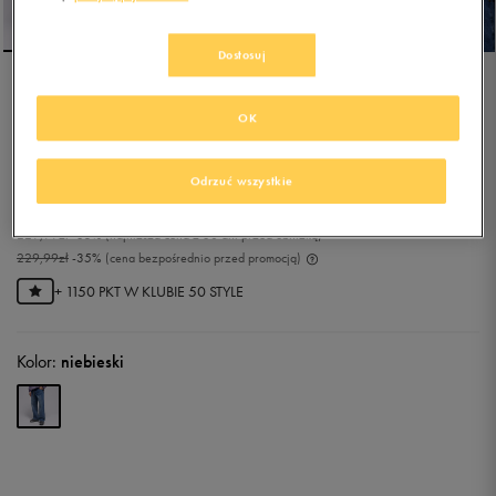
Dostosuj
PROSTO SPODNIE JEANS
OK
BAGGY TARMAC BLUE
0.0
(
0
)
Odrzuć wszystkie
149,49
zł
z Vat
229,99
zł
-35%
(najniższa cena z 30 dni przed obniżką)
229,99
zł
-35%
(cena bezpośrednio przed promocją)
+ 1150 PKT W
KLUBIE 50 STYLE
Kolor:
niebieski