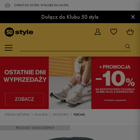
ZWROT DO 30 DNI. W KLUBIE DO 60 DNI.
×
Dołącz do Klubu 50 style
STRONA GŁÓWNA
DAMSKIE
AKCESORIA
PLECAKI
PRODUKT NIEDOSTĘPNY