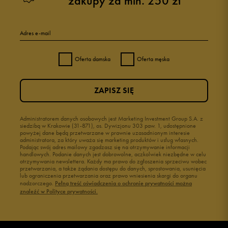
zakupy za min. 250 zł
Adres e-mail
Oferta damska
Oferta męska
ZAPISZ SIĘ
Administratorem danych osobowych jest Marketing Investment Group S.A. z
siedzibą w Krakowie (31-871), os. Dywizjonu 303 paw. 1, udostępnione
powyżej dane będą przetwarzane w prawnie uzasadnionym interesie
administratora, za który uważa się marketing produktów i usług własnych.
Podając swój adres mailowy zgadzasz się na otrzymywanie informacji
handlowych. Podanie danych jest dobrowolne, aczkolwiek niezbędne w celu
otrzymywania newslettera. Każdy ma prawo do zgłoszenia sprzeciwu wobec
przetwarzania, a także żądania dostępu do danych, sprostowania, usunięcia
lub ograniczenia przetwarzania oraz prawo wniesienia skargi do organu
nadzorczego.
Pełną treść oświadczenia o ochronie prywatności można
znaleźć w Polityce prywatności.