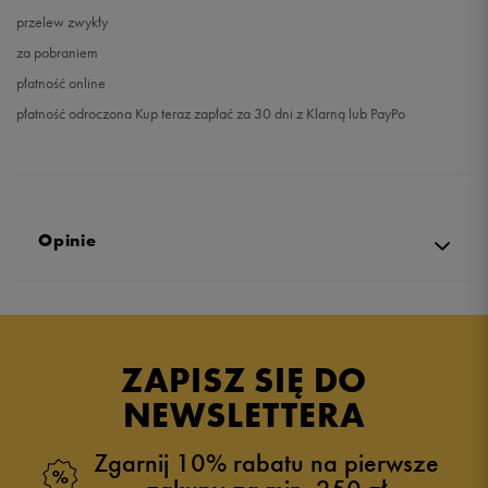
przelew zwykły
za pobraniem
płatność online
płatność odroczona Kup teraz zapłać za 30 dni z Klarną lub PayPo
Opinie
Produkt nie posiada recenzji
ZAPISZ SIĘ DO
NEWSLETTERA
Zgarnij 10% rabatu na pierwsze