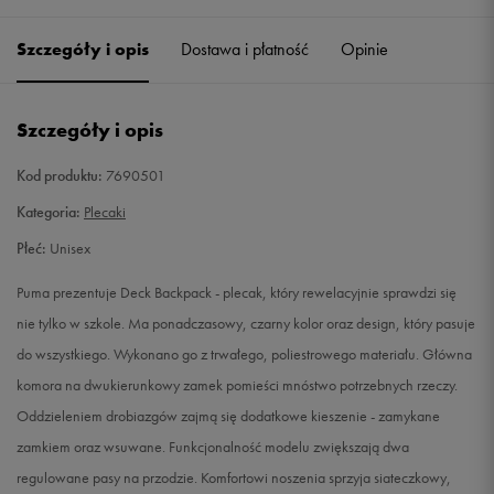
Szczegóły i opis
Dostawa i płatność
Opinie
Szczegóły i opis
Kod produktu:
7690501
Kategoria:
Plecaki
Płeć:
Unisex
Puma prezentuje Deck Backpack - plecak, który rewelacyjnie sprawdzi się
nie tylko w szkole. Ma ponadczasowy, czarny kolor oraz design, który pasuje
do wszystkiego. Wykonano go z trwałego, poliestrowego materiału. Główna
komora na dwukierunkowy zamek pomieści mnóstwo potrzebnych rzeczy.
Oddzieleniem drobiazgów zajmą się dodatkowe kieszenie - zamykane
zamkiem oraz wsuwane. Funkcjonalność modelu zwiększają dwa
regulowane pasy na przodzie. Komfortowi noszenia sprzyja siateczkowy,