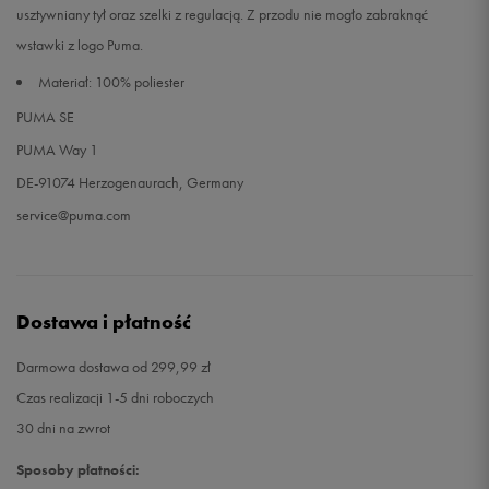
usztywniany tył oraz szelki z regulacją. Z przodu nie mogło zabraknąć
wstawki z logo Puma.
Materiał: 100% poliester
PUMA SE
PUMA Way 1
DE-91074 Herzogenaurach, Germany
service@puma.com
Dostawa i płatność
Darmowa dostawa od 299,99 zł
Czas realizacji 1-5 dni roboczych
30 dni na zwrot
Sposoby płatności: