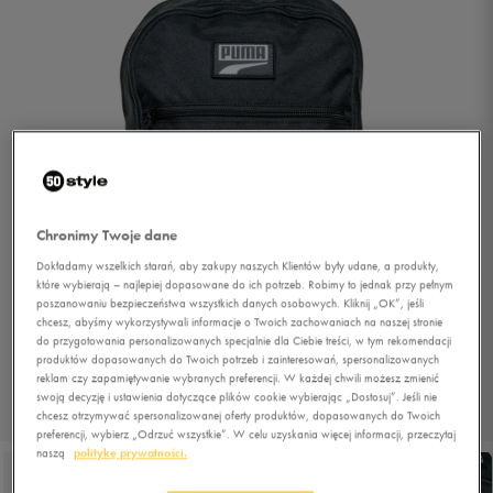
Chronimy Twoje dane
Dokładamy wszelkich starań, aby zakupy naszych Klientów były udane, a produkty,
które wybierają – najlepiej dopasowane do ich potrzeb. Robimy to jednak przy pełnym
poszanowaniu bezpieczeństwa wszystkich danych osobowych. Kliknij „OK”, jeśli
chcesz, abyśmy wykorzystywali informacje o Twoich zachowaniach na naszej stronie
do przygotowania personalizowanych specjalnie dla Ciebie treści, w tym rekomendacji
produktów dopasowanych do Twoich potrzeb i zainteresowań, spersonalizowanych
reklam czy zapamiętywanie wybranych preferencji. W każdej chwili możesz zmienić
swoją decyzję i ustawienia dotyczące plików cookie wybierając „Dostosuj”. Jeśli nie
chcesz otrzymywać spersonalizowanej oferty produktów, dopasowanych do Twoich
1/5
preferencji, wybierz „Odrzuć wszystkie”. W celu uzyskania więcej informacji, przeczytaj
naszą
politykę prywatności.