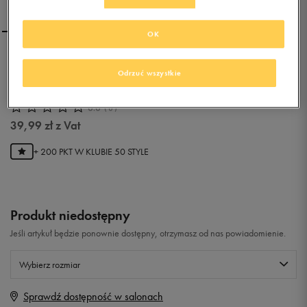
OK
PUMA ZOONEY NYLON
Odrzuć wszystkie
BOOT WTR
0.0
(
0
)
39,99
zł
z Vat
+ 200 PKT W
KLUBIE 50 STYLE
Produkt niedostępny
Jeśli artykuł będzie ponownie dostępny, otrzymasz od nas powiadomienie.
Wybierz rozmiar
Sprawdź dostępność w salonach
Rozmiary EU
Rozmiary US