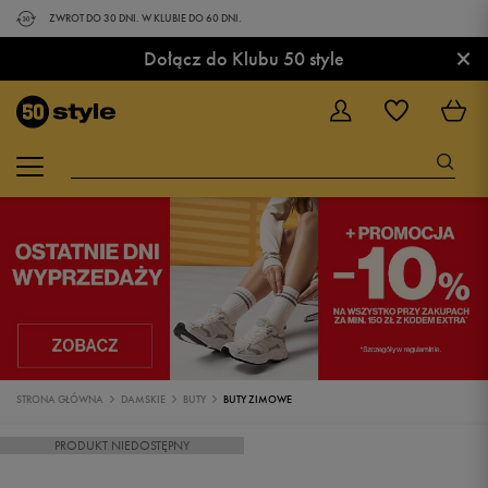
ZWROT DO 30 DNI. W KLUBIE DO 60 DNI.
×
Dołącz do Klubu 50 style
STRONA GŁÓWNA
DAMSKIE
BUTY
BUTY ZIMOWE
PRODUKT NIEDOSTĘPNY