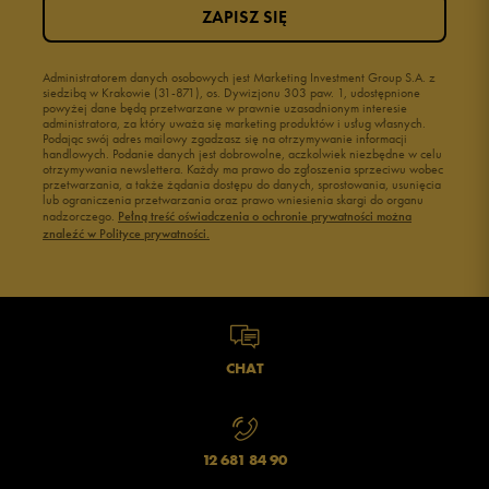
ZAPISZ SIĘ
Administratorem danych osobowych jest Marketing Investment Group S.A. z
siedzibą w Krakowie (31-871), os. Dywizjonu 303 paw. 1, udostępnione
powyżej dane będą przetwarzane w prawnie uzasadnionym interesie
administratora, za który uważa się marketing produktów i usług własnych.
Podając swój adres mailowy zgadzasz się na otrzymywanie informacji
handlowych. Podanie danych jest dobrowolne, aczkolwiek niezbędne w celu
otrzymywania newslettera. Każdy ma prawo do zgłoszenia sprzeciwu wobec
przetwarzania, a także żądania dostępu do danych, sprostowania, usunięcia
lub ograniczenia przetwarzania oraz prawo wniesienia skargi do organu
nadzorczego.
Pełną treść oświadczenia o ochronie prywatności można
znaleźć w Polityce prywatności.
CHAT
12 681 84 90