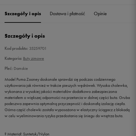
37
23 cm
Powiadom o dostępności
Szczegóły i opis
Dostawa i płatność
Opinie
38
24 cm
Powiadom o dostępności
Szczegóły i opis
38,5
24,5 cm
Powiadom o dostępności
Kod produktu:
35259701
39
25 cm
Powiadom o dostępności
Kategoria:
Buty zimowe
Płeć:
Damskie
40
25,5 cm
Powiadom o dostępności
Model Puma Zooney doskonale sprawdzi się podczas codziennego
użytkowania jak również w trakcie pieszych wędrówek. Wysoka cholewka,
40,5
26 cm
Powiadom o dostępności
wykonana z wysokiej jakości materiałów dodatkowo zabezpieczona
materiałem o większej odporności na przetarcia w dolnej części buta. Gruba
41
26,5 cm
Powiadom o dostępności
podeszwa zapewnia optymalną przyczepność i doskonałą izolację ciepła.
Górna część cholewki została wyposażona w elastyczny ściągacz z blokadą
w celu wyeliminowania ryzyka przedostania się śniegu do wnętrza buta.
? Materiał: Syntetyk/Nylon