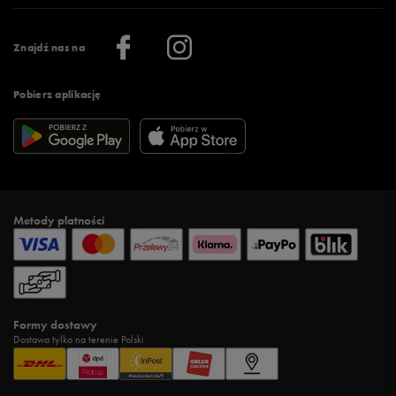
Praca
Regulamin aplikacji 50 style
Informacje o firmie
Więcej regulaminów >
Znajdź nas na
Pobierz aplikację
Metody płatności
Formy dostawy
Dostawa tylko na terenie Polski