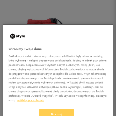
Chronimy Twoje dane
Dokładamy wszelkich starań, aby zakupy naszych Klientów były udane, a produkty,
które wybierają – najlepiej dopasowane do ich potrzeb. Robimy to jednak przy pełnym
poszanowaniu bezpieczeństwa wszystkich danych osobowych. Kliknij „OK”, jeśli
chcesz, abyśmy wykorzystywali informacje o Twoich zachowaniach na naszej stronie
do przygotowania personalizowanych specjalnie dla Ciebie treści, w tym rekomendacji
produktów dopasowanych do Twoich potrzeb i zainteresowań, spersonalizowanych
reklam czy zapamiętywanie wybranych preferencji. W każdej chwili możesz zmienić
swoją decyzję i ustawienia dotyczące plików cookie wybierając „Dostosuj”. Jeśli nie
chcesz otrzymywać spersonalizowanej oferty produktów, dopasowanych do Twoich
preferencji, wybierz „Odrzuć wszystkie”. W celu uzyskania więcej informacji, przeczytaj
1/4
naszą
politykę prywatności.
Dostosuj