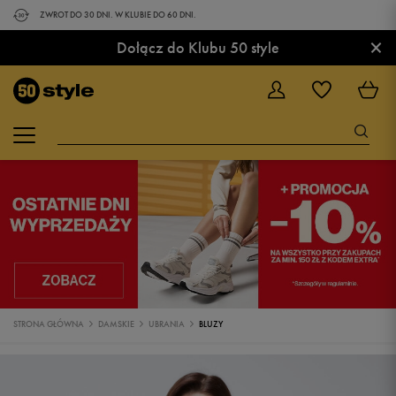
ZWROT DO 30 DNI. W KLUBIE DO 60 DNI.
×
Dołącz do Klubu 50 style
STRONA GŁÓWNA
DAMSKIE
UBRANIA
BLUZY