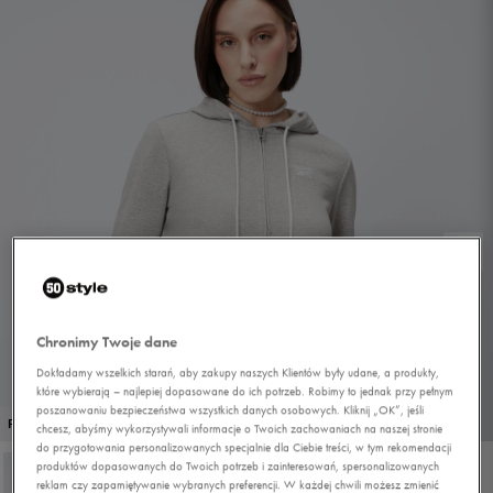
Chronimy Twoje dane
Dokładamy wszelkich starań, aby zakupy naszych Klientów były udane, a produkty,
które wybierają – najlepiej dopasowane do ich potrzeb. Robimy to jednak przy pełnym
poszanowaniu bezpieczeństwa wszystkich danych osobowych. Kliknij „OK”, jeśli
1/4
PROMO: DO -30%
chcesz, abyśmy wykorzystywali informacje o Twoich zachowaniach na naszej stronie
do przygotowania personalizowanych specjalnie dla Ciebie treści, w tym rekomendacji
produktów dopasowanych do Twoich potrzeb i zainteresowań, spersonalizowanych
reklam czy zapamiętywanie wybranych preferencji. W każdej chwili możesz zmienić