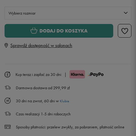
Wybierz rozmiar
XS
DODAJ DO KOSZYKA
Sprawdź dostępność w salonach
S
M
Powiadom o dostępności
Kup teraz i zapłać za 30 dni
|
L
Powiadom o dostępności
Darmowa dostawa od 299,99 zł
30 dni na zwrot, 60 dni w
Klubie
Czas realizacji 1-5 dni roboczych
Sposoby płatności:
przelew zwykły, za pobraniem, płatność online