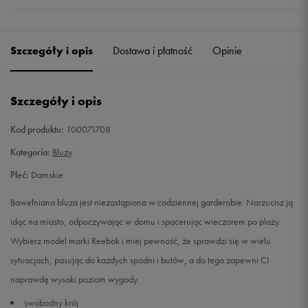
Szczegóły i opis
Dostawa i płatność
Opinie
Szczegóły i opis
Kod produktu:
100071708
Kategoria:
Bluzy
Płeć:
Damskie
Bawełniana bluza jest niezastąpiona w codziennej garderobie. Narzucisz ją
idąc na miasto, odpoczywając w domu i spacerując wieczorem po plaży.
Wybierz model marki Reebok i miej pewność, że sprawdzi się w wielu
sytuacjach, pasując do każdych spodni i butów, a do tego zapewni CI
naprawdę wysoki poziom wygody.
swobodny krój