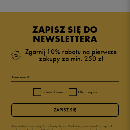
5.0
opinii klientów
3
z całego okresu
ZAPISZ SIĘ DO
zebranych i zweryfikowanych przez
NEWSLETTERA
Zgarnij 10% rabatu na pierwsze
zakupy za min. 250 zł
5
100%
Adres e-mail
4
0%
Oferta damska
Oferta męska
3
0%
ZAPISZ SIĘ
2
0%
1
Administratorem danych osobowych jest Marketing Investment Group S.A. z
0%