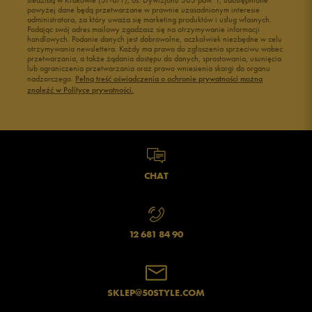
siedzibą w Krakowie (31-871), os. Dywizjonu 303 paw. 1, udostępnione
powyżej dane będą przetwarzane w prawnie uzasadnionym interesie
administratora, za który uważa się marketing produktów i usług własnych.
Podając swój adres mailowy zgadzasz się na otrzymywanie informacji
handlowych. Podanie danych jest dobrowolne, aczkolwiek niezbędne w celu
otrzymywania newslettera. Każdy ma prawo do zgłoszenia sprzeciwu wobec
przetwarzania, a także żądania dostępu do danych, sprostowania, usunięcia
lub ograniczenia przetwarzania oraz prawo wniesienia skargi do organu
Jak zbieramy opinie?
nadzorczego.
Pełną treść oświadczenia o ochronie prywatności można
znaleźć w Polityce prywatności.
Opinie klientów
Wyczyść
Szukaj
CHAT
12 681 84 90
SKLEP@50STYLE.COM