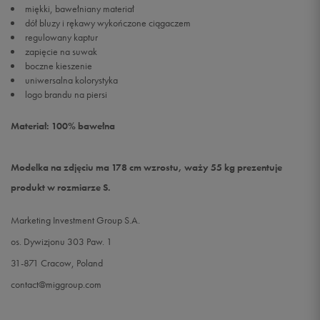
miękki, bawełniany materiał
dół bluzy i rękawy wykończone ciągaczem
regulowany kaptur
zapięcie na suwak
boczne kieszenie
uniwersalna kolorystyka
logo brandu na piersi
Materiał: 100% bawełna
Modelka na zdjęciu ma 178 cm wzrostu, waży 55 kg prezentuje
produkt w rozmiarze S.
Marketing Investment Group S.A.
os. Dywizjonu 303 Paw. 1
31-871 Cracow, Poland
contact@miggroup.com