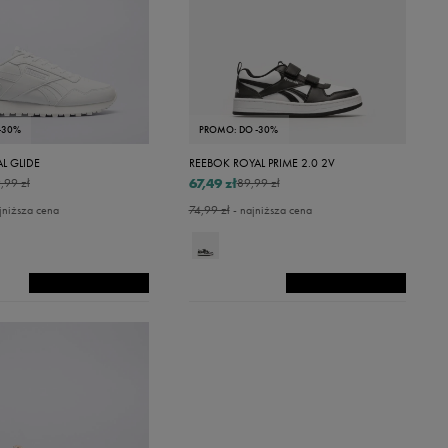
-30%
PROMO: DO -30%
L GLIDE
REEBOK ROYAL PRIME 2.0 2V
67,49 zł
,99 zł
89,99 zł
jniższa cena
74,99 zł
- najniższa cena