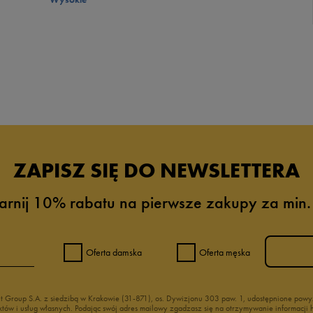
ZAPISZ SIĘ DO NEWSLETTERA
arnij 10% rabatu na pierwsze zakupy za min.
Oferta damska
Oferta męska
nt Group S.A. z siedzibą w Krakowie (31-871), os. Dywizjonu 303 paw. 1, udostępnione po
duktów i usług własnych. Podając swój adres mailowy zgadzasz się na otrzymywanie informacj