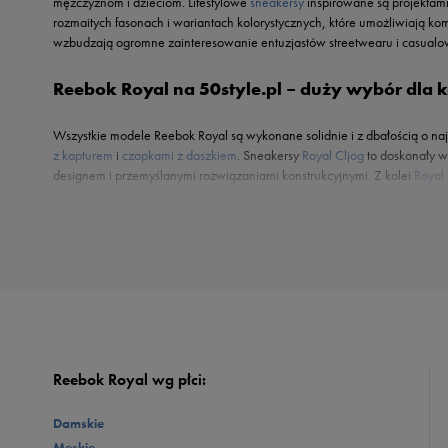
mężczyznom i dzieciom. Lifestylowe
sneakersy
inspirowane są projektami
rozmaitych fasonach i wariantach kolorystycznych, które umożliwiają 
wzbudzają ogromne zainteresowanie entuzjastów streetwearu i casualo
Reebok Royal na 50style.pl – duży wybór dla 
Wszystkie modele Reebok Royal są wykonane solidnie i z dbałością o naj
z kapturem
i
czapkami z daszkiem
. Sneakersy
Royal Cljog
to doskonały w
designem i przemyślanymi rozwiązaniami konstrukcyjnymi. Z kolei
Royal
potrzeb dzieci, ponieważ standardowy system sznurowania projektanci za
Royal i już dziś zapoznaj się z naszymi propozycjami!
Reebok Royal wg płci:
Damskie
Męskie