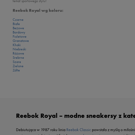
temat sportowego stylu!
Reebok Royal wg koloru:
Czarne
Białe
Beżowe
Bordowy
Fioletowe
Granatowe
Khaki
Niebieski
Różowe
Srebrne
Szare
Zielone
Zółte
Reebok Royal – modne sneakersy z kateg
Debiutująca w 1987 roku linia
Reebok Classic
powstała z myślą o miłośn