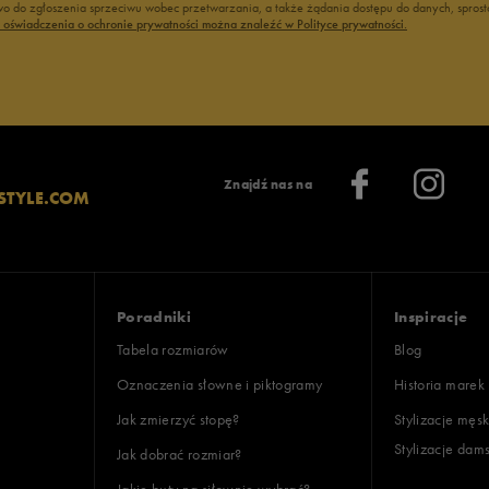
 do zgłoszenia sprzeciwu wobec przetwarzania, a także żądania dostępu do danych, sprost
ć oświadczenia o ochronie prywatności można znaleźć w Polityce prywatności.
Znajdź nas na
STYLE.COM
Poradniki
Inspiracje
Tabela rozmiarów
Blog
Oznaczenia słowne i piktogramy
Historia marek
Jak zmierzyć stopę?
Stylizacje męsk
Stylizacje dam
Jak dobrać rozmiar?
Jakie buty na siłownię wybrać?