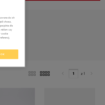
asowane do ich
śli chcesz,
ecjalnie dla
 reklam czy
w cookie
eferencji,
OK
z
1