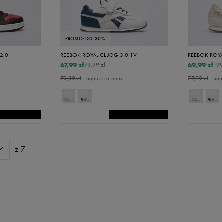
PROMO: DO -30%
2.0
REEBOK ROYAL CL JOG 3.0 1V
REEBOK ROYA
67,99 zł
69,99 zł
79,99 zł
199
70,39 zł
- najniższa cena
77,99 zł
- naj
z 7