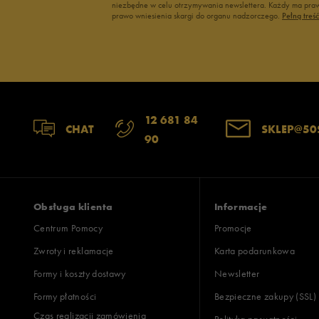
niezbędne w celu otrzymywania newslettera. Każdy ma prawo
prawo wniesienia skargi do organu nadzorczego.
Pełną treś
12 681 84
CHAT
SKLEP@50
90
Obsługa klienta
Informacje
Centrum Pomocy
Promocje
Zwroty i reklamacje
Karta podarunkowa
Formy i koszty dostawy
Newsletter
Formy płatności
Bezpieczne zakupy (SSL)
Czas realizacji zamówienia
Polityka prywatności