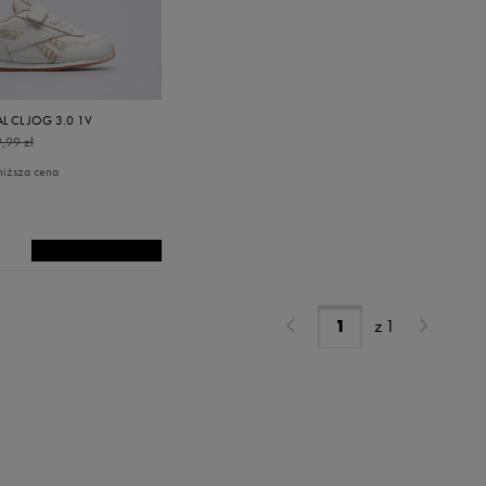
L CL JOG 3.0 1V
,99 zł
niższa cena
z
1