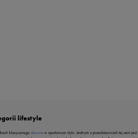
orii lifestyle
ikach klasycznego
obuwia
w sportowym stylu. Jednym z przedstawicieli tej serii j