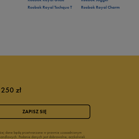
Reebok Royal Techque T
Reebok Royal Charm
 250 zł
ZAPISZ SIĘ
wyżej dane będą przetwarzane w prawnie uzasadnionym
i handlowych. Podanie danych jest dobrowolne, aczkolwiek