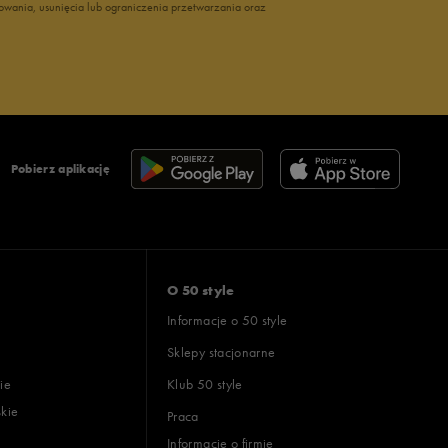
owania, usunięcia lub ograniczenia przetwarzania oraz
Pobierz aplikację
O 50 style
Informacje o 50 style
Sklepy stacjonarne
ie
Klub 50 style
skie
Praca
Informacje o firmie