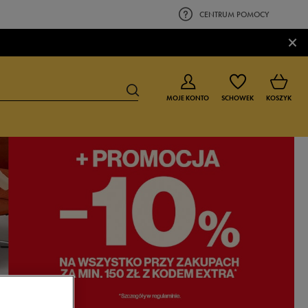
CENTRUM POMOCY
×
MOJE KONTO
SCHOWEK
KOSZYK
BUTY DLA CHŁOPCA
BUTY DLA DZIEWCZYNKI
0-4 lat
0-4 lat
4-8 lat
4-8 lat
9-16 lat
9-16 lat