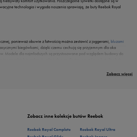
ą niebywały komfort użytkowania. Poszczególne sylwetki dostępne są w
wacyjne technologia i wygoda noszenia sprawiają, że buty Reebok Royal
icznej, ponieważ obuwie z łatwością można zestawić z joggerami,
bluzami
 klasycznymi biegówkami, dzięki czemu cechują się przyjemnym dla oka
inosów. Modele dla najmłodszych są przystosowane pod względem budowy do
anie samodzielnie założyć i zdjąć obuwie. Postaw na stylowe buty Reebok
Zobacz więcej
Zobacz inne kolekcje butów Reebok
Reebok Royal Complete
Reebok Royal Ultra
Reebok Royal Glide
Reebok Jogger