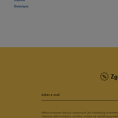
Dziecięce
Zg
Adres e-mail
Administratorem danych osobowych jest Marketing Investme
interesie administratora, za który uważa się marketing pro