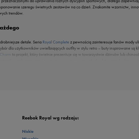
 przeznaczonymi do uprawiania różnych dyscyplin sportowych, dlatego zapewniaj
komponowanie szeregu świetnych zestawów na co dzień. Znakomite wzornictw, inno
wych trendów.
każdego
drobniejsze detale. Seria
Royal Complete
z pewnością zainteresuje fanów mody ul
ybór dla użytkowników uwielbiających outfity w stylu retro – buty inspirowane są
 Charm
to projekt, który świetnie prezentuje się w towarzystwie dżinsów lub ch
stąpili w nich zapięciami na rzepy, co sprawia, że maluch z łatwością będzie w st
Reebok Royal wg rodzaju:
Niskie
Wysokie