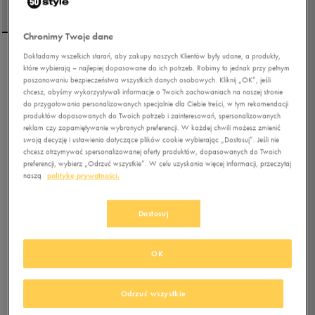
Chronimy Twoje dane
Dokładamy wszelkich starań, aby zakupy naszych Klientów były udane, a produkty,
REEBOK SZORTY IDENTITY
które wybierają – najlepiej dopasowane do ich potrzeb. Robimy to jednak przy pełnym
SMALL LOGO FT SHORT
poszanowaniu bezpieczeństwa wszystkich danych osobowych. Kliknij „OK”, jeśli
chcesz, abyśmy wykorzystywali informacje o Twoich zachowaniach na naszej stronie
do przygotowania personalizowanych specjalnie dla Ciebie treści, w tym rekomendacji
4.9
(
12
)
produktów dopasowanych do Twoich potrzeb i zainteresowań, spersonalizowanych
67,49
zł
z Vat
reklam czy zapamiętywanie wybranych preferencji. W każdej chwili możesz zmienić
swoją decyzję i ustawienia dotyczące plików cookie wybierając „Dostosuj”. Jeśli nie
80,99
zł
-17%
(najniższa cena z 30 dni przed obniżką)
chcesz otrzymywać spersonalizowanej oferty produktów, dopasowanych do Twoich
89,99
zł
-25%
(cena bezpośrednio przed promocją)
preferencji, wybierz „Odrzuć wszystkie”. W celu uzyskania więcej informacji, przeczytaj
naszą
politykę prywatności.
+ 450 PKT W
KLUBIE 50 STYLE
Dostosuj
Kolor:
szary
OK
Odrzuć wszystkie