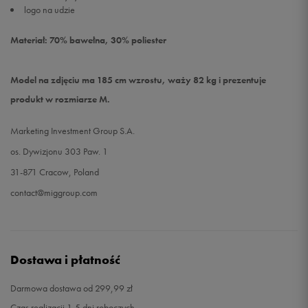
logo na udzie
Materiał: 70% bawełna, 30% poliester
Model na zdjęciu ma 185 cm wzrostu, waży 82 kg i prezentuje
produkt w rozmiarze M.
Marketing Investment Group S.A.
os. Dywizjonu 303 Paw. 1
31-871 Cracow, Poland
contact@miggroup.com
Dostawa i płatność
Darmowa dostawa od 299,99 zł
Czas realizacji 1-5 dni roboczych