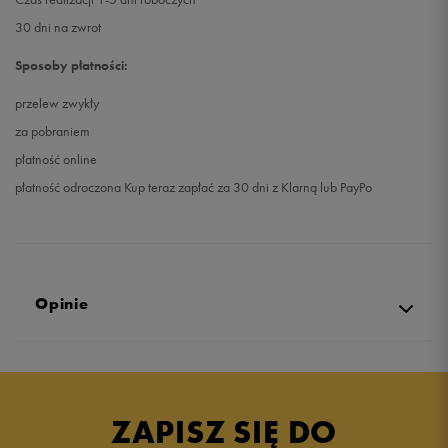
30 dni na zwrot
Sposoby płatności:
przelew zwykły
za pobraniem
płatność online
płatność odroczona Kup teraz zapłać za 30 dni z Klarną lub PayPo
Opinie
4.9
opinii klientów
12
z całego okresu
ZAPISZ SIĘ DO
zebranych i zweryfikowanych przez