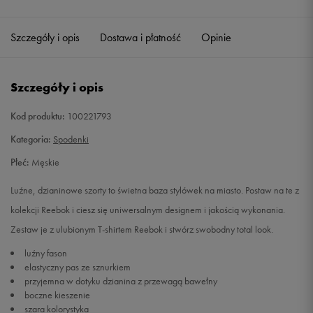
Szczegóły i opis
Dostawa i płatność
Opinie
Szczegóły i opis
Kod produktu:
100221793
Kategoria:
Spodenki
Płeć:
Męskie
Luźne, dzianinowe szorty to świetna baza stylówek na miasto. Postaw na te z
kolekcji Reebok i ciesz się uniwersalnym designem i jakością wykonania.
Zestaw je z ulubionym T-shirtem Reebok i stwórz swobodny total look.
luźny fason
elastyczny pas ze sznurkiem
przyjemna w dotyku dzianina z przewagą bawełny
boczne kieszenie
szara kolorystyka