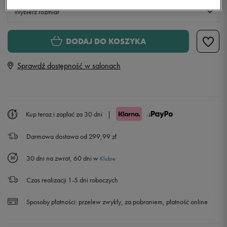
Wybierz rozmiar
S
DODAJ DO KOSZYKA
Sprawdź dostępność w salonach
M
L
Powiadom o dostępności
Kup teraz i zapłać za 30 dni
|
XL
Darmowa dostawa od 299,99 zł
XXL
30 dni na zwrot, 60 dni w
Klubie
Czas realizacji 1-5 dni roboczych
Sposoby płatności:
przelew zwykły, za pobraniem, płatność online