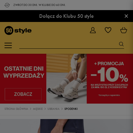
ZWROT DO 30 DNI. W KLUBIE DO 60 DNI.
×
Dołącz do Klubu 50 style
STRONA GŁÓWNA
MĘSKIE
UBRANIA
SPODENKI