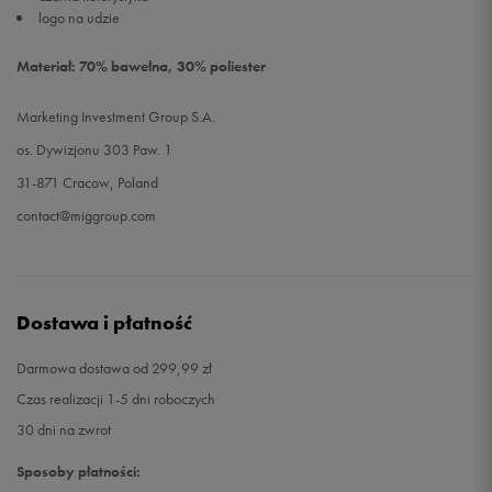
logo na udzie
Materiał: 70% bawełna, 30% poliester
Marketing Investment Group S.A.
os. Dywizjonu 303 Paw. 1
31-871 Cracow, Poland
contact@miggroup.com
Dostawa i płatność
Darmowa dostawa od 299,99 zł
Czas realizacji 1-5 dni roboczych
30 dni na zwrot
Sposoby płatności: