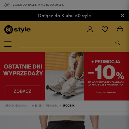
ZWROT DO 30 DNI. W KLUBIE DO 60 DNI.
×
Dołącz do Klubu 50 style
STRONA GŁÓWNA
MĘSKIE
UBRANIA
SPODENKI