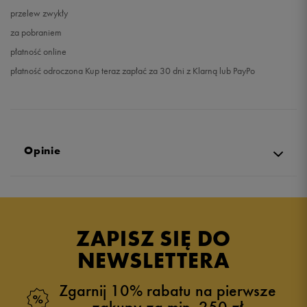
przelew zwykły
za pobraniem
płatność online
płatność odroczona Kup teraz zapłać za 30 dni z Klarną lub PayPo
Opinie
4.9
opinii klientów
12
z całego okresu
ZAPISZ SIĘ DO
zebranych i zweryfikowanych przez
NEWSLETTERA
Zgarnij 10% rabatu na pierwsze
zakupy za min. 250 zł