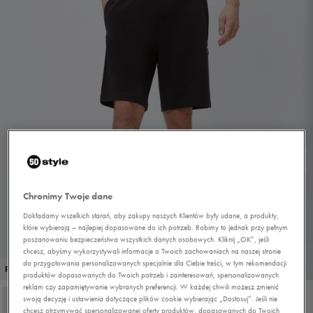
Chronimy Twoje dane
Dokładamy wszelkich starań, aby zakupy naszych Klientów były udane, a produkty,
które wybierają – najlepiej dopasowane do ich potrzeb. Robimy to jednak przy pełnym
poszanowaniu bezpieczeństwa wszystkich danych osobowych. Kliknij „OK”, jeśli
chcesz, abyśmy wykorzystywali informacje o Twoich zachowaniach na naszej stronie
do przygotowania personalizowanych specjalnie dla Ciebie treści, w tym rekomendacji
1/4
PROMO: DO -30%
produktów dopasowanych do Twoich potrzeb i zainteresowań, spersonalizowanych
reklam czy zapamiętywanie wybranych preferencji. W każdej chwili możesz zmienić
swoją decyzję i ustawienia dotyczące plików cookie wybierając „Dostosuj”. Jeśli nie
chcesz otrzymywać spersonalizowanej oferty produktów, dopasowanych do Twoich