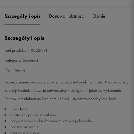
Szczegóły i opis
Dostawa i płatność
Opinie
Szczegóły i opis
Kod produktu:
100221791
Kategoria:
Spodenki
Płeć:
Męskie
Luźne, dzianinowe szorty to świetna baza stylówek na miasto. Postaw na te z
kolekcji Reebok i ciesz się uniwersalnym designem i jakością wykonania.
Zestaw je z ulubionym T-shirtem Reebok i stwórz swobodny total look.
luźny fason
elastyczny pas ze sznurkiem
przyjemna w dotyku dzianina z przewagą bawełny
boczne kieszenie
czarna kolorystyka