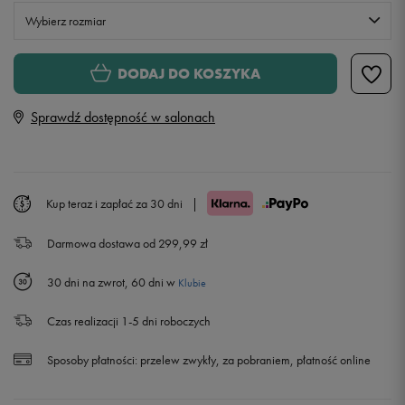
Wybierz rozmiar
S
DODAJ DO KOSZYKA
Sprawdź dostępność w salonach
M
L
Powiadom o dostępności
Kup teraz i zapłać za 30 dni
|
XL
Powiadom o dostępności
Darmowa dostawa od 299,99 zł
XXL
Powiadom o dostępności
30 dni na zwrot, 60 dni w
Klubie
Czas realizacji 1-5 dni roboczych
Sposoby płatności:
przelew zwykły, za pobraniem, płatność online