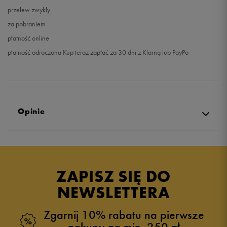
przelew zwykły
za pobraniem
płatność online
płatność odroczona Kup teraz zapłać za 30 dni z Klarną lub PayPo
Opinie
5.0
opinii klientów
2
z całego okresu
ZAPISZ SIĘ DO
zebranych i zweryfikowanych przez
NEWSLETTERA
Zgarnij 10% rabatu na pierwsze
zakupy za min. 250 zł