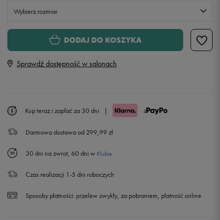
Wybierz rozmiar
S
DODAJ DO KOSZYKA
Sprawdź dostępność w salonach
M
L
Powiadom o dostępności
Kup teraz i zapłać za 30 dni
|
XL
Powiadom o dostępności
Darmowa dostawa od 299,99 zł
XXL
Powiadom o dostępności
30 dni na zwrot, 60 dni w
Klubie
Czas realizacji 1-5 dni roboczych
Sposoby płatności:
przelew zwykły, za pobraniem, płatność online