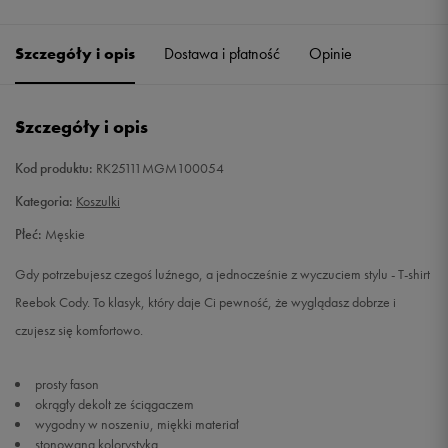
Szczegóły i opis
Dostawa i płatność
Opinie
Szczegóły i opis
Kod produktu:
RK25111MGM100054
Kategoria:
Koszulki
Płeć:
Męskie
Gdy potrzebujesz czegoś luźnego, a jednocześnie z wyczuciem stylu - T-shirt
Reebok Cody. To klasyk, który daje Ci pewność, że wyglądasz dobrze i
czujesz się komfortowo.
prosty fason
okrągły dekolt ze ściągaczem
wygodny w noszeniu, miękki materiał
stonowana kolorystyka