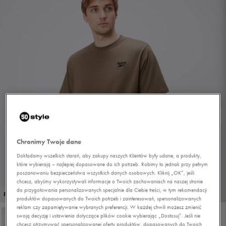
Chronimy Twoje dane
Dokładamy wszelkich starań, aby zakupy naszych Klientów były udane, a produkty,
które wybierają – najlepiej dopasowane do ich potrzeb. Robimy to jednak przy pełnym
poszanowaniu bezpieczeństwa wszystkich danych osobowych. Kliknij „OK”, jeśli
chcesz, abyśmy wykorzystywali informacje o Twoich zachowaniach na naszej stronie
do przygotowania personalizowanych specjalnie dla Ciebie treści, w tym rekomendacji
1/4
PROMO: DO -30%
produktów dopasowanych do Twoich potrzeb i zainteresowań, spersonalizowanych
reklam czy zapamiętywanie wybranych preferencji. W każdej chwili możesz zmienić
swoją decyzję i ustawienia dotyczące plików cookie wybierając „Dostosuj”. Jeśli nie
chcesz otrzymywać spersonalizowanej oferty produktów, dopasowanych do Twoich