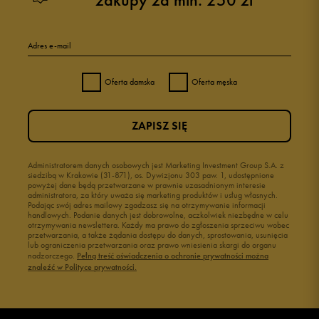
5
100%
Adres e-mail
4
0%
Oferta damska
Oferta męska
3
0%
ZAPISZ SIĘ
2
0%
1
Administratorem danych osobowych jest Marketing Investment Group S.A. z
0%
siedzibą w Krakowie (31-871), os. Dywizjonu 303 paw. 1, udostępnione
powyżej dane będą przetwarzane w prawnie uzasadnionym interesie
administratora, za który uważa się marketing produktów i usług własnych.
Podając swój adres mailowy zgadzasz się na otrzymywanie informacji
handlowych. Podanie danych jest dobrowolne, aczkolwiek niezbędne w celu
otrzymywania newslettera. Każdy ma prawo do zgłoszenia sprzeciwu wobec
przetwarzania, a także żądania dostępu do danych, sprostowania, usunięcia
lub ograniczenia przetwarzania oraz prawo wniesienia skargi do organu
Jak zbieramy opinie?
nadzorczego.
Pełną treść oświadczenia o ochronie prywatności można
znaleźć w Polityce prywatności.
Opinie klientów