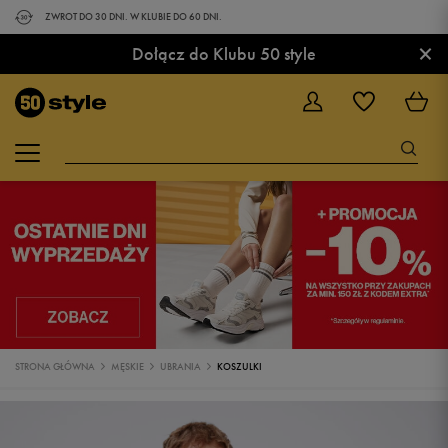
ZWROT DO 30 DNI. W KLUBIE DO 60 DNI.
×
Dołącz do Klubu 50 style
STRONA GŁÓWNA
MĘSKIE
UBRANIA
KOSZULKI