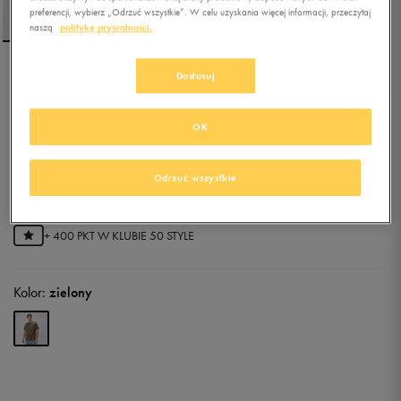
preferencji, wybierz „Odrzuć wszystkie”. W celu uzyskania więcej informacji, przeczytaj
naszą
politykę prywatności.
Dostosuj
REEBOK T-SHIRT CODY
OK
5.0
(
2
)
55,99
zł
z Vat
Odrzuć wszystkie
71,99
zł
-22%
(najniższa cena z 30 dni przed obniżką)
79,99
zł
-30%
(cena bezpośrednio przed promocją)
+ 400 PKT W
KLUBIE 50 STYLE
Kolor:
zielony