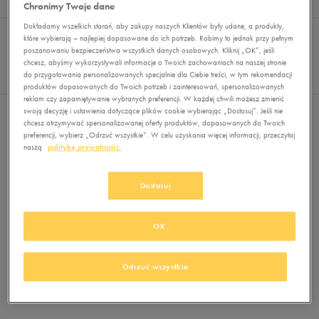
Wyników
0
Chronimy Twoje dane
Dokładamy wszelkich starań, aby zakupy naszych Klientów były udane, a produkty,
Sortuj:
FILTRUJ
REKOMENDOWANE
które wybierają – najlepiej dopasowane do ich potrzeb. Robimy to jednak przy pełnym
Pokaż
poszanowaniu bezpieczeństwa wszystkich danych osobowych. Kliknij „OK”, jeśli
chcesz, abyśmy wykorzystywali informacje o Twoich zachowaniach na naszej stronie
60
do przygotowania personalizowanych specjalnie dla Ciebie treści, w tym rekomendacji
z 0
produktów dopasowanych do Twoich potrzeb i zainteresowań, spersonalizowanych
reklam czy zapamiętywanie wybranych preferencji. W każdej chwili możesz zmienić
swoją decyzję i ustawienia dotyczące plików cookie wybierając „Dostosuj”. Jeśli nie
Nie wybrano filtrów
chcesz otrzymywać spersonalizowanej oferty produktów, dopasowanych do Twoich
preferencji, wybierz „Odrzuć wszystkie”. W celu uzyskania więcej informacji, przeczytaj
naszą
politykę prywatności.
Dostosuj
OK
Brak produktów do wyświetlenia
Zmień kryteria wyszukiwania lub
Odrzuć wszystkie
usuń wybrane filtry