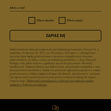
Adres e-mail
Oferta damska
Oferta męska
ZAPISZ SIĘ
Administratorem danych osobowych jest Marketing Investment Group S.A. z
siedzibą w Krakowie (31-871), os. Dywizjonu 303 paw. 1, udostępnione
powyżej dane będą przetwarzane w prawnie uzasadnionym interesie
administratora, za który uważa się marketing produktów i usług własnych.
Podając swój adres mailowy zgadzasz się na otrzymywanie informacji
handlowych. Podanie danych jest dobrowolne, aczkolwiek niezbędne w celu
otrzymywania newslettera. Każdy ma prawo do zgłoszenia sprzeciwu wobec
przetwarzania, a także żądania dostępu do danych, sprostowania, usunięcia
lub ograniczenia przetwarzania oraz prawo wniesienia skargi do organu
nadzorczego.
Pełną treść oświadczenia o ochronie prywatności można
znaleźć w Polityce prywatności.