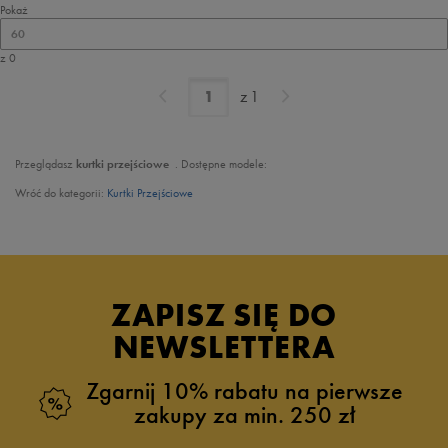
Pokaż
60
z 0
z
1
Przeglądasz
kurtki przejściowe
. Dostępne modele:
Wróć do kategorii:
Kurtki Przejściowe
ZAPISZ SIĘ DO
NEWSLETTERA
Zgarnij 10% rabatu na pierwsze
zakupy za min. 250 zł