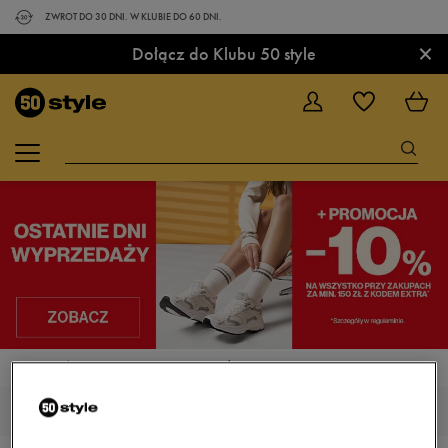
ZWROT DO 30 DNI. W KLUBIE DO 60 DNI.
×
Dołącz do Klubu 50 style
STRONA GŁÓWNA
UBRANIA
KURTKI PRZEJŚCIOWE
KURTKI PRZEJŚCIOWE