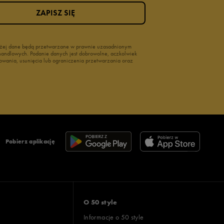
ZAPISZ SIĘ
wyżej dane będą przetwarzane w prawnie uzasadnionym
i handlowych. Podanie danych jest dobrowolne, aczkolwiek
owania, usunięcia lub ograniczenia przetwarzania oraz
Pobierz aplikację
O 50 style
Informacje o 50 style