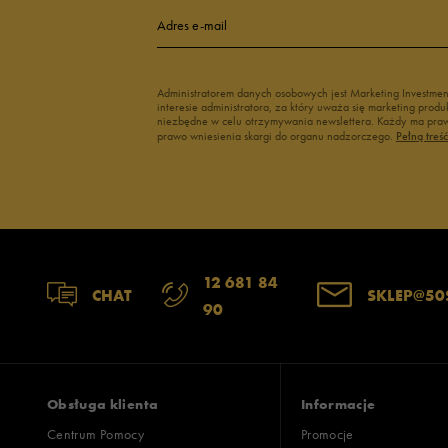
Adres e-mail
Administratorem danych osobowych jest Marketing Investme
interesie administratora, za który uważa się marketing pro
niezbędne w celu otrzymywania newslettera. Każdy ma prawo
prawo wniesienia skargi do organu nadzorczego.
Pełną treś
12 681 84
CHAT
SKLEP@50
90
Obsługa klienta
Informacje
Centrum Pomocy
Promocje