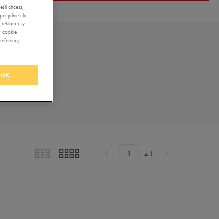
śli chcesz,
ecjalnie dla
 reklam czy
w cookie
eferencji,
OK
z
1