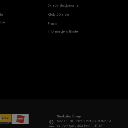
Sklepy stacjonarne
ie
Klub 50 style
skie
Praca
Informacje o firmie
Siedziba firmy
MARKETING INVESTMENT GROUP S.A.
os. Dywizjonu 303 Paw. 1, 31-871