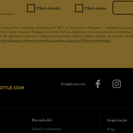
Oferta damska
Oferta męska
nt Group S.A. z siedzibą w Krakowie (31-871), os. Dywizjonu 303 paw. 1, udostępnione po
duktów i usług własnych. Podając swój adres mailowy zgadzasz się na otrzymywanie informacj
 do zgłoszenia sprzeciwu wobec przetwarzania, a także żądania dostępu do danych, sprost
ć oświadczenia o ochronie prywatności można znaleźć w Polityce prywatności.
Znajdź nas na
STYLE.COM
Poradniki
Inspiracje
Tabela rozmiarów
Blog