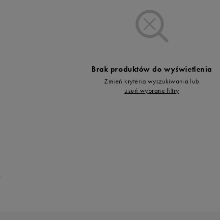
Vans
Skechers
Timberland
Umbro
Under Armour
Brak produktów do wyświetlenia
Up8
Zmień kryteria wyszukiwania lub
U.S. Polo ASSN.
usuń wybrane filtry
Vans
0