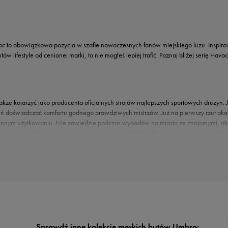
 to obowiązkowa pozycja w szafie nowoczesnych fanów miejskiego luzu. Inspirow
 lifestyle od cenionej marki, to nie mogłeś lepiej trafić. Poznaj bliżej serię Havoc
że kojarzyć jako producenta oficjalnych strojów najlepszych sportowych drużyn. Jed
ień doświadczać komfortu godnego prawdziwych mistrzów. Już na pierwszy rzut ok
dziennym użytkowaniu. Nie zawiedzie podczas wypadów na miasto ze znajomymi,
im syntetyczny zamsz oraz przewiewny materiał tekstylny i mesh. Precyzyjne prze
e. Usztywniony zapiętek ustabilizuje stopę we właściwej pozycji. O Twój komfor
ony bieżnik dodatkowo zabezpiecza noski butów przed przetarciem.
To zasługa wielu wariantów kolorystycznych, które przygotowaliśmy w 50 style. D
sportowej elegancji. Jeśli jednak wolisz mniej oczywiste połączenia barw, spraw
. Stworzą udany look zarówno w stonowanych, monochromatycznych outfitach, jak i 
z kapturem
. Przyjdź do
salonu
50 style po swoją parę lub kupuj online bez wychod
Sprawdź inne kolekcje męskich butów Umbro: