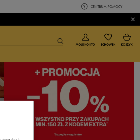
CENTRUM POMOCY
×
MOJE KONTO
SCHOWEK
KOSZYK
BUTY DLA CHŁOPCA
BUTY DLA DZIEWCZYNKI
0-4 lat
0-4 lat
4-8 lat
4-8 lat
9-16 lat
9-16 lat
asowane do ich