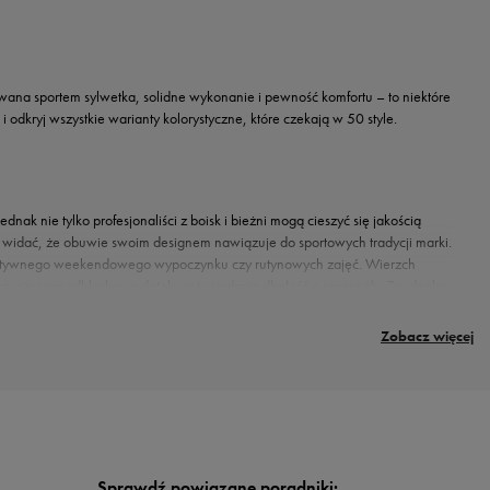
ana sportem sylwetka, solidne wykonanie i pewność komfortu – to niektóre
 i odkryj wszystkie warianty kolorystyczne, które czekają w 50 style.
nak nie tylko profesjonaliści z boisk i bieżni mogą cieszyć się jakością
a widać, że obuwie swoim designem nawiązuje do sportowych tradycji marki.
 aktywnego weekendowego wypoczynku czy rutynowych zajęć. Wierzch
szycia oraz odblaskowe detale potwierdzają dbałość o szczegóły. Za idealne
t podczas chodzenia zadba również dopracowana podeszwa. Jej przemyślaną
Zobacz więcej
la panów ceniących minimalizm brand przygotował
szarą wersję
z ciemnymi
dź Umbro Havoc w odcieniu
khaki
, zwieńczone czerwonym i białym logowaniem.
w tych wyrazistych i wielobarwnych. Model świetnie dopełni
jeansy
, joggery czy
zenia z domu.
Sprawdź powiązane poradniki: