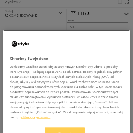
Wyników
0
Sortuj:
FILTRUJ
REKOMENDOWANE
Pokaż
60
z 0
Nie wybrano filtrów
Chronimy Twoje dane
Dokładamy wszelkich starań, aby zakupy naszych Klientów były udane, a produkty,
które wybierają – najlepiej dopasowane do ich potrzeb. Robimy to jednak przy pełnym
poszanowaniu bezpieczeństwa wszystkich danych osobowych. Kliknij „OK”, jeśli
chcesz, abyśmy wykorzystywali informacje o Twoich zachowaniach na naszej stronie
do przygotowania personalizowanych specjalnie dla Ciebie treści, w tym rekomendacji
produktów dopasowanych do Twoich potrzeb i zainteresowań, spersonalizowanych
reklam czy zapamiętywanie wybranych preferencji. W każdej chwili możesz zmienić
Brak produktów do wyświetlenia
swoją decyzję i ustawienia dotyczące plików cookie wybierając „Dostosuj”. Jeśli nie
Zmień kryteria wyszukiwania lub
chcesz otrzymywać spersonalizowanej oferty produktów, dopasowanych do Twoich
preferencji, wybierz „Odrzuć wszystkie”. W celu uzyskania więcej informacji, przeczytaj
usuń wybrane filtry
naszą
politykę prywatności.