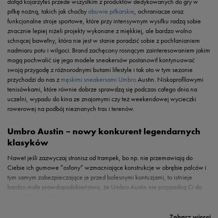
dotąd kojarzyłeś przede wszystkim z produktów dedykowanych do gry w
piłkę nożną, takich jak choćby
obuwie piłkarskie
, ochraniacze oraz
funkcjonalne stroje sportowe, które przy intensywnym wysiłku radzą sobie
znacznie lepiej niżeli projekty wykonane z miękkiej, ale bardzo wolno
schnącej bawełny, która nie jest w stanie poradzić sobie z pochłanianiem
nadmiaru potu i wilgoci. Brand zachęcony rosnącym zainteresowaniem jakim
mogą pochwalić się jego modele sneakersów postanowił kontynuować
swoją przygodę z różnorodnymi butami lifestyle i tak oto w tym sezonie
przychodzi do nas z
męskimi sneakersami Umbro
Austin. Niskoprofilowymi
tenisówkami, które równie dobrze sprawdzą się podczas całego dnia na
uczelni, wypadu do kina ze znajomymi czy też weekendowej wycieczki
rowerowej na podbój nieznanych tras i terenów.
Umbro Austin – nowy konkurent legendarnych
klasyków
Nawet jeśli zazwyczaj stronisz od trampek, bo np. nie przemawiają do
Ciebie ich gumowe ”osłony” wzmacniające konstrukcje w obrębie palców i
tym samym zabezpieczające je przed bolesnymi kontuzjami, to istnieje
bardzo małe prawdopodobieństwo, że Umbro Austin nie przypadną Ci do
gustu. Dlaczego? Ponieważ model ten nie jest ani przekombinowany, ani też
Wiosenne i letnie stylówki? Skompletuj swoją
zbyt prosty, w efekcie czego możesz cieszyć się butami, które wpisują się w
Chciałbyś podczas zakupów ubrać się od stóp aż po samą głowę? Jeżeli
obowiązujące trendy, ale jednocześnie nie odwracają uwagi od całej
shopping nie jest Twoim ulubionym zajęciem i na samą myśl o spędzaniu
Zobacz więcej