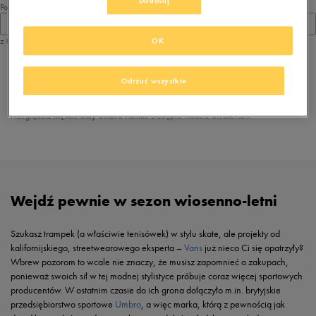
Dostosuj
Pokaż
60
z 0
OK
z
1
Odrzuć wszystkie
Przeglądasz
męskie buty Umbro Austin
. Dostępne modele sneakersów:
Wejdź pewnie w sezon wiosenno-letni
Szukasz trampek (a właściwie tenisówek) w stylu skate, ale projekty od
kalifornijskiego, streetwearowego eksperta –
Vans
już nieco Ci się opatrzyły?
Wbrew pozorom to wcale nie znaczy, że musisz zapomnieć o zakupach,
ponieważ swoich sił w tej modnej stylistyce próbuje coraz więcej sportowych
producentów. W ostatnim czasie do ich grona dołączyło m.in. brytyjskie
przedsiębiorstwo sportowe
Umbro
, a więc marka, którą z pewnością jak