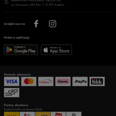
MARKETING INVESTMENT GROUP S.A.
os. Dywizjonu 303 Paw. 1, 31-871 Kraków
Więcej >
Klub 50 style
Regulamin sklepu 50 style
Praca
Regulamin aplikacji 50 style
Informacje o firmie
Więcej regulaminów >
Znajdź nas na
Pobierz aplikację
Metody płatności
Formy dostawy
Dostawa tylko na terenie Polski