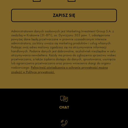
ZAPISZ SIĘ
Administratorem danych osobowych jest Marketing Investment Group S.A. z
siedzibą w Krakowie (31-871), os. Dywizjonu 303 paw. 1, udostępnione
powyżej dane będą przetwarzane w prawnie uzasadnionym interesie
administratora, za który uważa się marketing produktów i usług własnych.
Podając swój adres mailowy zgadzasz się na otrzymywanie informacji
handlowych. Podanie danych jest dobrowolne, aczkolwiek niezbędne w celu
otrzymywania newslettera. Każdy ma prawo do zgłoszenia sprzeciwu wobec
przetwarzania, a także żądania dostępu do danych, sprostowania, usunięcia
lub ograniczenia przetwarzania oraz prawo wniesienia skargi do organu
nadzorczego.
Pełną treść oświadczenia o ochronie prywatności można
znaleźć w Polityce prywatności.
CHAT