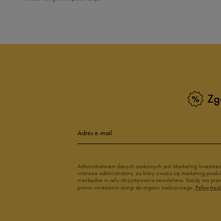
Zg
Adres e-mail
Administratorem danych osobowych jest Marketing Investme
interesie administratora, za który uważa się marketing pro
niezbędne w celu otrzymywania newslettera. Każdy ma prawo
prawo wniesienia skargi do organu nadzorczego.
Pełną treś