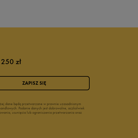
 250 zł
ZAPISZ SIĘ
wyżej dane będą przetwarzane w prawnie uzasadnionym
i handlowych. Podanie danych jest dobrowolne, aczkolwiek
owania, usunięcia lub ograniczenia przetwarzania oraz