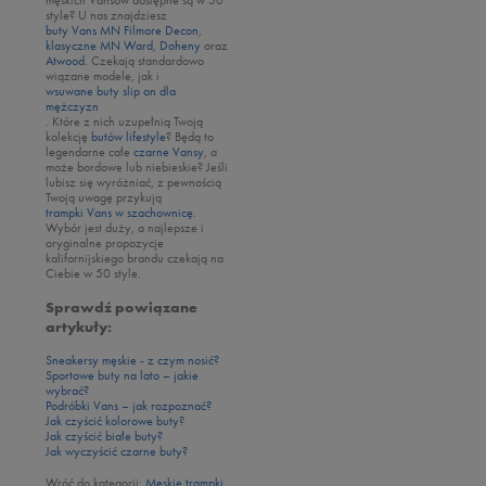
style? U nas znajdziesz
Vans
buty Vans MN Filmore Decon
,
klasyczne MN Ward
,
Doheny
oraz
Atwood
. Czekają standardowo
wiązane modele, jak i
wsuwane buty slip on dla
mężczyzn
. Które z nich uzupełnią Twoją
kolekcję
butów lifestyle
? Będą to
legendarne całe
czarne Vansy
, a
może bordowe lub niebieskie? Jeśli
lubisz się wyróżniać, z pewnością
Twoją uwagę przykują
trampki Vans w szachownicę
.
Wybór jest duży, a najlepsze i
oryginalne propozycje
kalifornijskiego brandu czekają na
Ciebie w 50 style.
Sprawdź powiązane
artykuły:
Sneakersy męskie - z czym nosić?
Sportowe buty na lato – jakie
wybrać?
Podróbki Vans – jak rozpoznać?
Jak czyścić kolorowe buty?
Jak czyścić białe buty?
Jak wyczyścić czarne buty?
Wróć do kategorii:
Męskie trampki