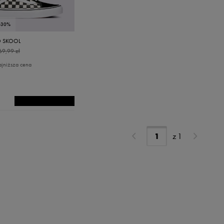
-30%
D SKOOL
69,99 zł
ajniższa cena
z
1