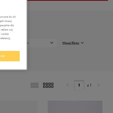
asowane do ich
śli chcesz,
ecjalnie dla
 reklam czy
w cookie
eferencji,
Kolor
Więcej filtrów
Bordowy
FILTRUJ
OK
Czarny
Wyczyść
Niebieski
Szary
z
1