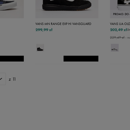
PROMO: DO 
VANS MN RANGE EXP HI VANSGUARD
VANS UA OL
299,99 zł
202,49 zł
2
229,49 zł
- n
z 11