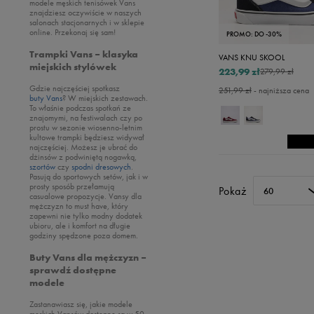
Umbro
modele męskich tenisówek Vans
Oto
znajdziesz oczywiście w naszych
UBRANIA
Vans
salonach stacjonarnych i w sklepie
Puma
online. Przekonaj się sam!
PROMO: DO -30%
AKCESORIA
Reebok
Zobacz wszystkie
Trampki Vans – klasyka
VANS KNU SKOOL
MARKI
Sizeer
Koszulki
miejskich stylówek
Zobacz wszystkie
223,99 zł
279,99 zł
Skechers
Spodenki
Skarpetki
Gdzie najczęściej spotkasz
Zobacz wszystkie
251,99 zł
- najniższa cena
buty Vans
? W miejskich zestawach.
Timberland
Bluzy
Plecaki
To właśnie podczas spotkań ze
adidas
znajomymi, na festiwalach czy po
Umbro
Spodnie
Akcesoria piłkarskie
prostu w sezonie wiosenno-letnim
Champion
kultowe trampki będziesz widywał
Under Armour
Legginsy
Piórniki
najczęściej. Możesz je ubrać do
Converse
dżinsów z podwiniętą nogawką,
Up8
Kurtki zimowe
szortów
czy
spodni dresowych
.
Disney
Pasują do sportowych setów, jak i w
U.S. Polo ASSN.
Sukienki
prosty sposób przełamują
Fila
Pokaż
60
casualowe propozycje. Vansy dla
Vans
mężczyzn to must have, który
New Balance
zapewni nie tylko modny dodatek
ubioru, ale i komfort na długie
Nike
godziny spędzone poza domem.
Puma
Buty Vans dla mężczyzn –
Reebok
sprawdź dostępne
modele
Skechers
Zastanawiasz się, jakie modele
Umbro
męskich Vansów dostępne są w 50