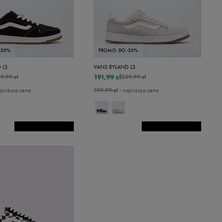
-30%
PROMO: DO -30%
 LS
VANS RYLAND LS
191,99 zł
9,99 zł
239,99 zł
ajniższa cena
199,99 zł
- najniższa cena