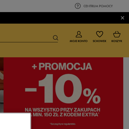
CENTRUM POMOCY
×
MOJE KONTO
SCHOWEK
KOSZYK
BUTY DLA CHŁOPCA
BUTY DLA DZIEWCZYNKI
0-4 lat
0-4 lat
4-8 lat
4-8 lat
9-16 lat
9-16 lat