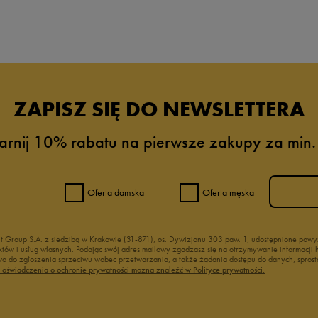
ZAPISZ SIĘ DO NEWSLETTERA
arnij 10% rabatu na pierwsze zakupy za min.
Oferta damska
Oferta męska
nt Group S.A. z siedzibą w Krakowie (31-871), os. Dywizjonu 303 paw. 1, udostępnione po
duktów i usług własnych. Podając swój adres mailowy zgadzasz się na otrzymywanie informacj
 do zgłoszenia sprzeciwu wobec przetwarzania, a także żądania dostępu do danych, sprost
ć oświadczenia o ochronie prywatności można znaleźć w Polityce prywatności.