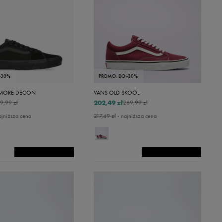
-30%
PROMO: DO -30%
LMORE DECON
VANS OLD SKOOL
202,49 zł
9,99 zł
269,99 zł
ajniższa cena
217,49 zł
- najniższa cena