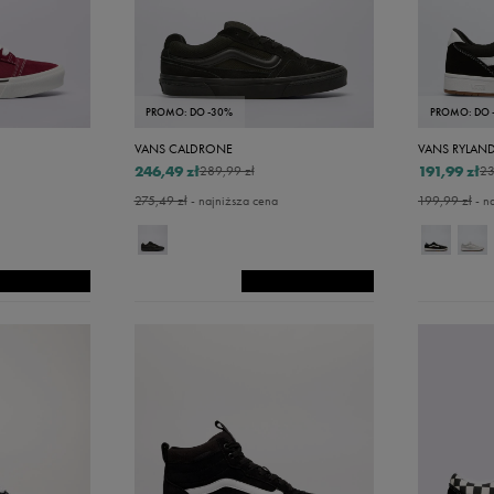
PROMO: DO -30%
PROMO: DO 
VANS CALDRONE
VANS RYLAND
246,49 zł
191,99 zł
289,99 zł
23
275,49 zł
- najniższa cena
199,99 zł
- n