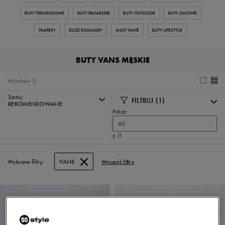
BUTY TRENINGOWE
BUTY PIŁKARSKIE
BUTY OUTDOOR
BUTY ZIMOWE
TRAPERY
DUŻE ROZMIARY
MUST HAVE
BUTY LIFESTYLE
BUTY VANS MĘSKIE
Wyników
11
Sortuj:
FILTRUJ
(1)
REKOMENDOWANE
Pokaż
60
z 11
Wybrane filtry:
VANS
Wyczyść filtry