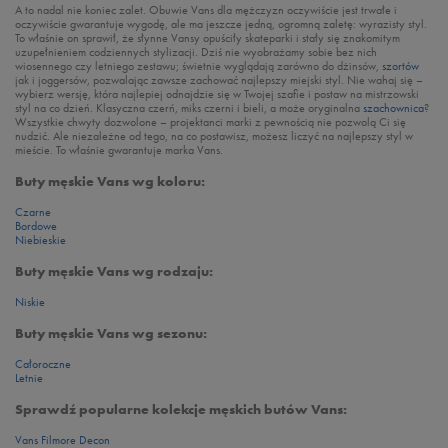
A to nadal nie koniec zalet. Obuwie Vans dla mężczyzn oczywiście jest trwałe i
oczywiście gwarantuje wygodę, ale ma jeszcze jedną, ogromną zaletę: wyrazisty styl.
To właśnie on sprawił, że słynne Vansy opuściły skateparki i stały się znakomitym
uzupełnieniem codziennych stylizacji. Dziś nie wyobrażamy sobie bez nich
wiosennego czy letniego zestawu; świetnie wyglądają zarówno do dżinsów,
szortów
jak i joggersów, pozwalając zawsze zachować najlepszy miejski styl. Nie wahaj się –
wybierz wersję, która najlepiej odnajdzie się w Twojej szafie i postaw na mistrzowski
styl na co dzień. Klasyczna czerń, miks czerni i bieli, a może oryginalna
szachownica
?
Wszystkie chwyty dozwolone – projektanci marki z pewnością nie pozwolą Ci się
nudzić. Ale niezależne od tego, na co postawisz, możesz liczyć na najlepszy styl w
mieście. To właśnie gwarantuje marka Vans.
Buty męskie Vans wg koloru:
Czarne
Bordowe
Niebieskie
Buty męskie Vans wg rodzaju:
Niskie
Buty męskie Vans wg sezonu:
Całoroczne
Letnie
Sprawdź popularne kolekcje męskich butów Vans:
Vans Filmore Decon