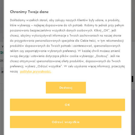
Chronimy Twoje dane
Dokładamy wszelkich starań, aby zakupy naszych Klientów były udane, a produkty,
które wybierają – najlepiej dopasowane do ich potrzeb. Robimy to jednak przy pełnym
poszanowaniu bezpieczeństwa wszystkich danych osobowych. Kliknij „OK”, jeśli
chcesz, abyśmy wykorzystywali informacje o Twoich zachowaniach na naszej stronie
PROMO: DO -30%
PROMO: DO -30%
do przygotowania personalizowanych specjalnie dla Ciebie treści, w tym rekomendacji
produktów dopasowanych do Twoich potrzeb i zainteresowań, spersonalizowanych
VANS BROOKLYN LS
VANS MN CALDRONE
reklam czy zapamiętywanie wybranych preferencji. W każdej chwili możesz zmienić
202,99 zł
215,99 zł
289,99 zł
269,99 zł
swoją decyzję i ustawienia dotyczące plików cookie wybierając „Dostosuj”. Jeśli nie
209,99 zł
- najniższa cena
223,99 zł
- najniższa cena
chcesz otrzymywać spersonalizowanej oferty produktów, dopasowanych do Twoich
preferencji, wybierz „Odrzuć wszystkie”. W celu uzyskania więcej informacji, przeczytaj
naszą
politykę prywatności.
Dostosuj
OK
Odrzuć wszystkie