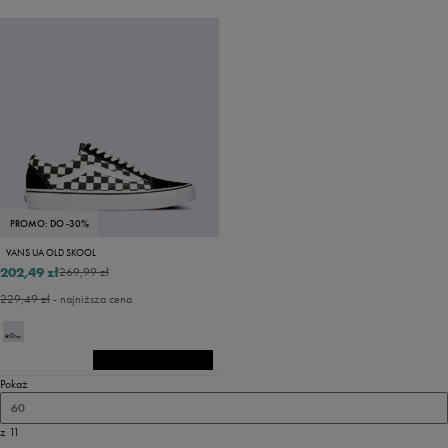
PROMO: DO -30%
VANS UA OLD SKOOL
202,49 zł
269,99 zł
229,49 zł
- najniższa cena
Pokaż
60
z 11