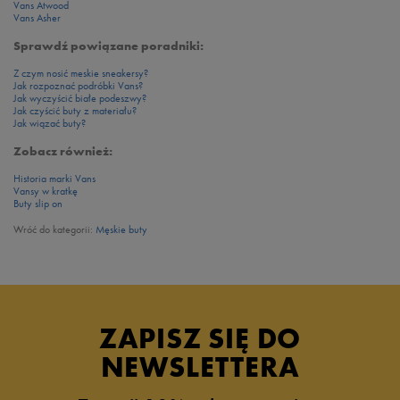
Vans Atwood
Vans Asher
Sprawdź powiązane poradniki:
Z czym nosić meskie sneakersy?
Jak rozpoznać podróbki Vans?
Jak wyczyścić białe podeszwy?
Jak czyścić buty z materiału?
Jak wiązać buty?
Zobacz również:
Historia marki Vans
Vansy w kratkę
Buty slip on
Wróć do kategorii:
Męskie buty
ZAPISZ SIĘ DO
NEWSLETTERA