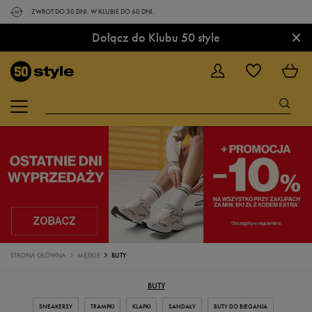
ZWROT DO 30 DNI. W KLUBIE DO 60 DNI.
×
Dołącz do Klubu 50 style
STRONA GŁÓWNA
MĘSKIE
BUTY
BUTY
SNEAKERSY
TRAMPKI
KLAPKI
SANDAŁY
BUTY DO BIEGANIA