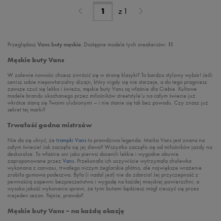
z
1
Przeglądasz
Vans buty męskie
. Dostępne modele tych sneakersów:
11
Męskie buty Vans
W zalewie nowości chcesz zwrócić się w stronę klasyki? To bardzo stylowy wybór! Jeśli
cenisz sobie niepowtarzalny dizajn, który nigdy się nie starzeje, a do tego pragniesz
zawsze czuć się lekko i świeżo, męskie buty Vans są właśnie dla Ciebie. Kultowe
modele brandu ukochanego przez miłośników streetstyle’u na całym świecie już
wkrótce staną się Twoimi ulubionymi – i nie stanie się tak bez powodu. Czy znasz już
sekret tej marki?
Trwałość godna mistrzów
Nie da się ukryć, że
trampki Vans
to prawdziwa legenda. Marka Vans jest znana na
całym świecie! Jak zaczęła się jej sława? Wszystko zaczęło się od miłośników jazdy na
deskorolce. To właśnie oni jako pierwsi docenili lekkie i wygodne obuwie
zaproponowane przez
Vans
. Przekonała ich oczywiście wytrzymała cholewka
wykonana z canvasu, trwałego niczym żeglarskie płótno, ale największe wrażenie
zrobiła gumowa podeszwa. Była (i nadal jest) nie do zdarcia! Jej przyczepność z
pewnością zapewni bezpieczeństwo i wygodę na każdej miejskiej powierzchni, a
wysoka jakość wykonania sprawi, że tymi butami będziesz mógł cieszyć się przez
niejeden sezon. Fajnie, prawda?
Męskie buty Vans – na każdą okazję