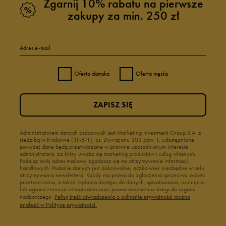
Zgarnij 10% rabatu na pierwsze
zakupy za min. 250 zł
Adres e-mail
Oferta damska
Oferta męska
ZAPISZ SIĘ
Administratorem danych osobowych jest Marketing Investment Group S.A. z
siedzibą w Krakowie (31-871), os. Dywizjonu 303 paw. 1, udostępnione
powyżej dane będą przetwarzane w prawnie uzasadnionym interesie
administratora, za który uważa się marketing produktów i usług własnych.
Podając swój adres mailowy zgadzasz się na otrzymywanie informacji
handlowych. Podanie danych jest dobrowolne, aczkolwiek niezbędne w celu
otrzymywania newslettera. Każdy ma prawo do zgłoszenia sprzeciwu wobec
przetwarzania, a także żądania dostępu do danych, sprostowania, usunięcia
lub ograniczenia przetwarzania oraz prawo wniesienia skargi do organu
nadzorczego.
Pełną treść oświadczenia o ochronie prywatności można
znaleźć w Polityce prywatności.