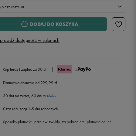
bierz rozmiar
S
DODAJ DO KOSZYKA
M
prawdź dostępność w salonach
L
Powiadom o dostępności
XL
Powiadom o dostępności
Kup teraz i zapłać za 30 dni
|
Darmowa dostawa od 299,99 zł
XXL
Powiadom o dostępności
30 dni na zwrot, 60 dni w
Klubie
Czas realizacji 1-5 dni roboczych
Sposoby płatności:
przelew zwykły, za pobraniem, płatność online