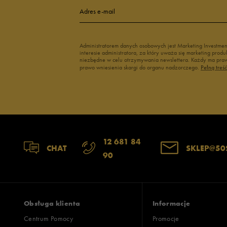
4
Adres e-mail
3
Administratorem danych osobowych jest Marketing Investme
interesie administratora, za który uważa się marketing pro
2
niezbędne w celu otrzymywania newslettera. Każdy ma prawo
prawo wniesienia skargi do organu nadzorczego.
Pełną treś
1
Zgodność z rozmiarem
Liczba głosów
12 681 84
CHAT
SKLEP@50
90
zaniżony
zgodny
zawyż
Szerokość
Liczba głosów
wąski
standardowy
szer
Obsługa klienta
Informacje
Centrum Pomocy
Promocje