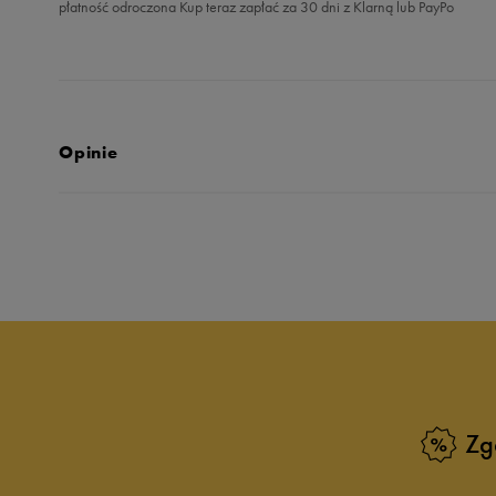
płatność odroczona Kup teraz zapłać za 30 dni z Klarną lub PayPo
Opinie
5.0
opinii klientów
9
z całego okresu
zebranych i zweryfikowanych przez
Zg
5
10