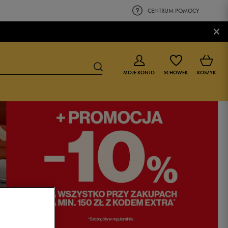
CENTRUM POMOCY
×
MOJE KONTO
SCHOWEK
KOSZYK
BUTY DLA CHŁOPCA
BUTY DLA DZIEWCZYNKI
0-4 lat
0-4 lat
4-8 lat
4-8 lat
9-16 lat
9-16 lat