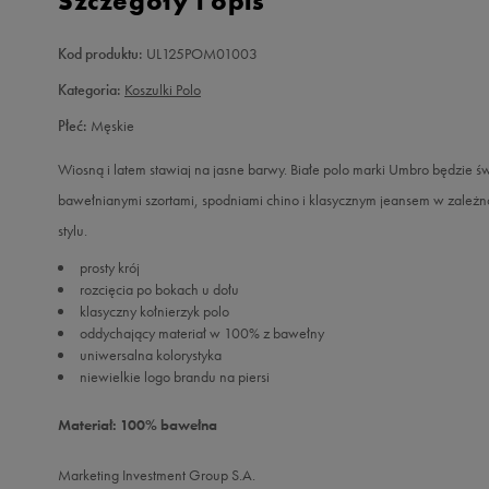
Szczegóły i opis
Kod produktu:
UL125POM01003
Kategoria:
Koszulki Polo
Płeć:
Męskie
Wiosną i latem stawiaj na jasne barwy. Białe polo marki Umbro będzie ś
bawełnianymi szortami, spodniami chino i klasycznym jeansem w zależno
stylu.
prosty krój
rozcięcia po bokach u dołu
klasyczny kołnierzyk polo
oddychający materiał w 100% z bawełny
uniwersalna kolorystyka
niewielkie logo brandu na piersi
Materiał: 100% bawełna
Marketing Investment Group S.A.