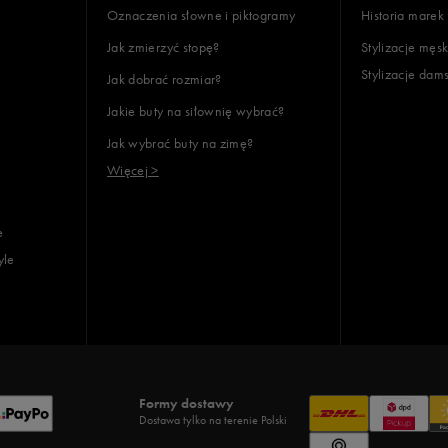
Oznaczenia słowne i piktogramy
Historia marek
Jak zmierzyć stopę?
Stylizacje męsk
Stylizacje dam
Jak dobrać rozmiar?
lientów
Jakie buty na siłownię wybrać?
Jak wybrać buty na zimę?
Wyczyść
Szukaj
Więcej >
e
yle
Formy dostawy
Dostawa tylko na terenie Polski