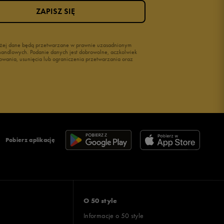
ZAPISZ SIĘ
wyżej dane będą przetwarzane w prawnie uzasadnionym
i handlowych. Podanie danych jest dobrowolne, aczkolwiek
owania, usunięcia lub ograniczenia przetwarzania oraz
Pobierz aplikację
O 50 style
Informacje o 50 style