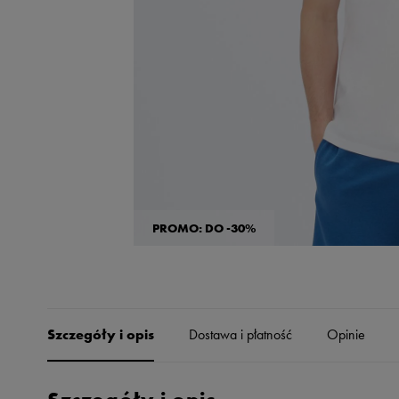
Skechers
Timberland
Umbro
Under Armour
Up8
U.S. Polo ASSN.
Vans
PROMO: DO -30%
Szczegóły i opis
Dostawa i płatność
Opinie