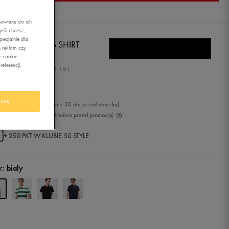
asowane do ich
śli chcesz,
ecjalnie dla
BRO POLO ESS SHIRT
 reklam czy
w cookie
eferencji,
5.0
(
9
)
,99
zł
z Vat
OK
9
zł
-8%
(najniższa cena z 30 dni przed obniżką)
9
zł
-40%
(cena bezpośrednio przed promocją)
+ 250 PKT W
KLUBIE 50 STYLE
r:
biały