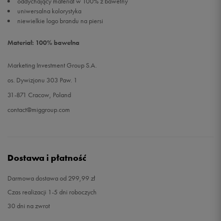
oddychający materiał w 100% z bawełny
uniwersalna kolorystyka
niewielkie logo brandu na piersi
Materiał: 100% bawełna
Marketing Investment Group S.A.
os. Dywizjonu 303 Paw. 1
31-871 Cracow, Poland
contact@miggroup.com
Dostawa i płatność
Darmowa dostawa od 299,99 zł
Czas realizacji 1-5 dni roboczych
30 dni na zwrot