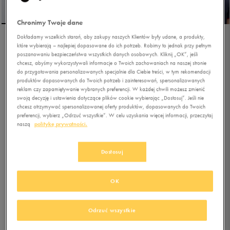
Chronimy Twoje dane
Dokładamy wszelkich starań, aby zakupy naszych Klientów były udane, a produkty,
które wybierają – najlepiej dopasowane do ich potrzeb. Robimy to jednak przy pełnym
UMBRO POLO ESS SHIRT
poszanowaniu bezpieczeństwa wszystkich danych osobowych. Kliknij „OK”, jeśli
chcesz, abyśmy wykorzystywali informacje o Twoich zachowaniach na naszej stronie
do przygotowania personalizowanych specjalnie dla Ciebie treści, w tym rekomendacji
produktów dopasowanych do Twoich potrzeb i zainteresowań, spersonalizowanych
5.0
(
9
)
reklam czy zapamiętywanie wybranych preferencji. W każdej chwili możesz zmienić
32,99
zł
z Vat
swoją decyzję i ustawienia dotyczące plików cookie wybierając „Dostosuj”. Jeśli nie
chcesz otrzymywać spersonalizowanej oferty produktów, dopasowanych do Twoich
35,99
zł
-8%
(najniższa cena z 30 dni przed obniżką)
preferencji, wybierz „Odrzuć wszystkie”. W celu uzyskania więcej informacji, przeczytaj
59,99
zł
-45%
(cena bezpośrednio przed promocją)
naszą
politykę prywatności.
+ 300 PKT W
KLUBIE 50 STYLE
Dostosuj
Kolor:
niebieski
OK
Odrzuć wszystkie