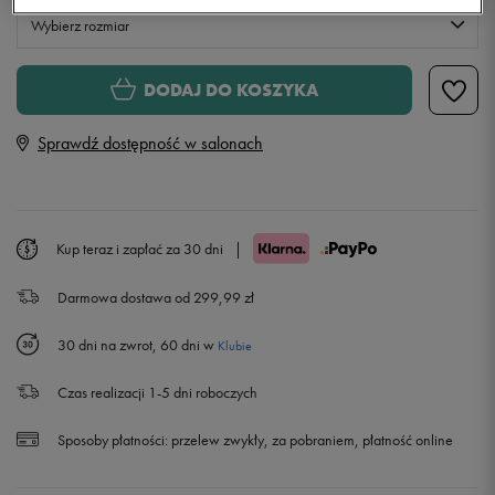
Wybierz rozmiar
S
DODAJ DO KOSZYKA
Sprawdź dostępność w salonach
M
L
Kup teraz i zapłać za 30 dni
|
XL
Powiadom o dostępności
Darmowa dostawa od 299,99 zł
XXL
Powiadom o dostępności
30 dni na zwrot, 60 dni w
Klubie
Czas realizacji 1-5 dni roboczych
Sposoby płatności:
przelew zwykły, za pobraniem, płatność online