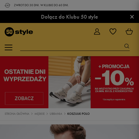
ZWROT DO 30 DNI. W KLUBIE DO 60 DNI.
×
Dołącz do Klubu 50 style
STRONA GŁÓWNA
MĘSKIE
UBRANIA
KOSZULKI POLO