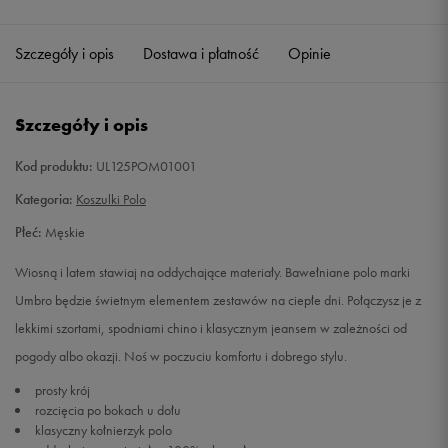
Szczegóły i opis
Dostawa i płatność
Opinie
Szczegóły i opis
Kod produktu:
UL125POM01001
Kategoria:
Koszulki Polo
Płeć:
Męskie
Wiosną i latem stawiaj na oddychające materiały. Bawełniane polo marki
Umbro będzie świetnym elementem zestawów na ciepłe dni. Połączysz je z
lekkimi szortami, spodniami chino i klasycznym jeansem w zależności od
pogody albo okazji. Noś w poczuciu komfortu i dobrego stylu.
prosty krój
rozcięcia po bokach u dołu
klasyczny kołnierzyk polo