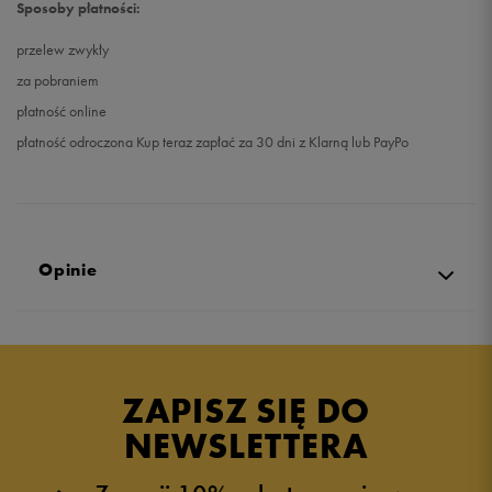
Sposoby płatności:
przelew zwykły
za pobraniem
płatność online
płatność odroczona Kup teraz zapłać za 30 dni z Klarną lub PayPo
Opinie
5.0
opinii klientów
9
z całego okresu
ZAPISZ SIĘ DO
zebranych i zweryfikowanych przez
NEWSLETTERA