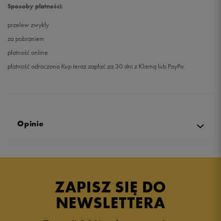
Sposoby płatności:
przelew zwykły
za pobraniem
płatność online
płatność odroczona Kup teraz zapłać za 30 dni z Klarną lub PayPo
Opinie
Produkt nie posiada recenzji
ZAPISZ SIĘ DO
NEWSLETTERA