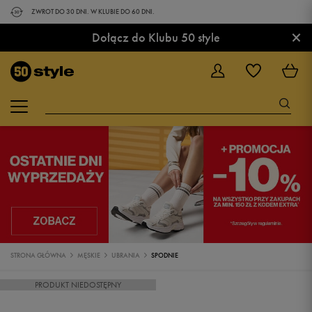
ZWROT DO 30 DNI. W KLUBIE DO 60 DNI.
×
Dołącz do Klubu 50 style
STRONA GŁÓWNA
MĘSKIE
UBRANIA
SPODNIE
PRODUKT NIEDOSTĘPNY