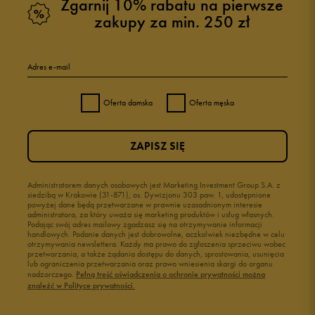
Zgarnij 10% rabatu na pierwsze
zakupy za min. 250 zł
Adres e-mail
Oferta damska
Oferta męska
ZAPISZ SIĘ
Administratorem danych osobowych jest Marketing Investment Group S.A. z
siedzibą w Krakowie (31-871), os. Dywizjonu 303 paw. 1, udostępnione
powyżej dane będą przetwarzane w prawnie uzasadnionym interesie
administratora, za który uważa się marketing produktów i usług własnych.
Podając swój adres mailowy zgadzasz się na otrzymywanie informacji
handlowych. Podanie danych jest dobrowolne, aczkolwiek niezbędne w celu
otrzymywania newslettera. Każdy ma prawo do zgłoszenia sprzeciwu wobec
przetwarzania, a także żądania dostępu do danych, sprostowania, usunięcia
lub ograniczenia przetwarzania oraz prawo wniesienia skargi do organu
nadzorczego.
Pełną treść oświadczenia o ochronie prywatności można
znaleźć w Polityce prywatności.