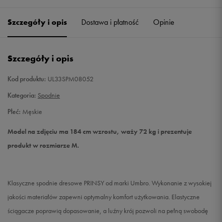
Szczegóły i opis
Dostawa i płatność
Opinie
S
Powiadom o dostępności
M
Powiadom o dostępności
Szczegóły i opis
L
Powiadom o dostępności
Kod produktu:
UL33SPM08052
Kategoria:
Spodnie
XL
Powiadom o dostępności
Płeć:
Męskie
XXL
Powiadom o dostępności
Model na zdjęciu ma 184 cm wzrostu, waży 72 kg i prezentuje
produkt w rozmiarze M.
Klasyczne spodnie dresowe PRINSY od marki Umbro. Wykonanie z wysokiej
jakości materiałów zapewni optymalny komfort użytkowania. Elastyczne
ściągacze poprawią dopasowanie, a luźny krój pozwoli na pełną swobodę