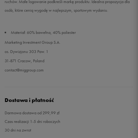
ruchów. Małe logowanie podkreśli markę produktu. Idealna propozycja dla
osób, które cenią wygodę w najlepszym, sportowym wydaniu.
Materiał: 60% bawełna, 40% poliester
Marketing Investment Group S.A.
os. Dywizjonu 303 Paw. 1
31-871 Cracow, Poland
contact@miggroup.com
Dostawa i płatność
Darmowa dostawa od 299,99 zł
Czas realizacji 1-5 dni roboczych
30 dni na zwrot