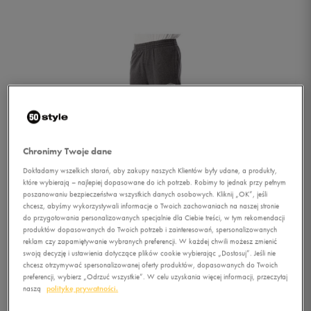
Chronimy Twoje dane
Dokładamy wszelkich starań, aby zakupy naszych Klientów były udane, a produkty,
które wybierają – najlepiej dopasowane do ich potrzeb. Robimy to jednak przy pełnym
poszanowaniu bezpieczeństwa wszystkich danych osobowych. Kliknij „OK”, jeśli
chcesz, abyśmy wykorzystywali informacje o Twoich zachowaniach na naszej stronie
do przygotowania personalizowanych specjalnie dla Ciebie treści, w tym rekomendacji
produktów dopasowanych do Twoich potrzeb i zainteresowań, spersonalizowanych
reklam czy zapamiętywanie wybranych preferencji. W każdej chwili możesz zmienić
swoją decyzję i ustawienia dotyczące plików cookie wybierając „Dostosuj”. Jeśli nie
1/2
chcesz otrzymywać spersonalizowanej oferty produktów, dopasowanych do Twoich
preferencji, wybierz „Odrzuć wszystkie”. W celu uzyskania więcej informacji, przeczytaj
naszą
politykę prywatności.