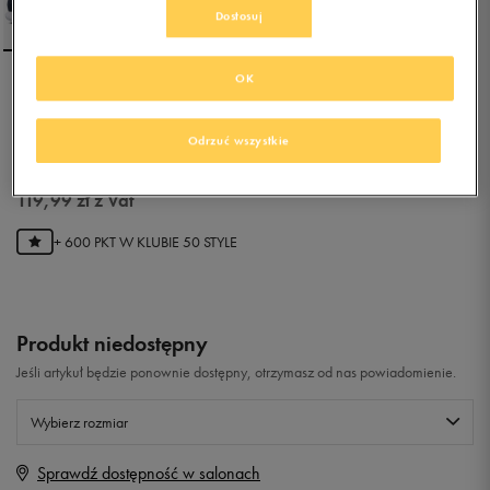
Dostosuj
OK
UNDER ARMOUR UA
SPEEDFORM AMP 2.0
Odrzuć wszystkie
0.0
(
0
)
119,99
zł
z Vat
+ 600 PKT W
KLUBIE 50 STYLE
Produkt niedostępny
Jeśli artykuł będzie ponownie dostępny, otrzymasz od nas powiadomienie.
Wybierz rozmiar
Sprawdź dostępność w salonach
Rozmiary EU
Rozmiary US