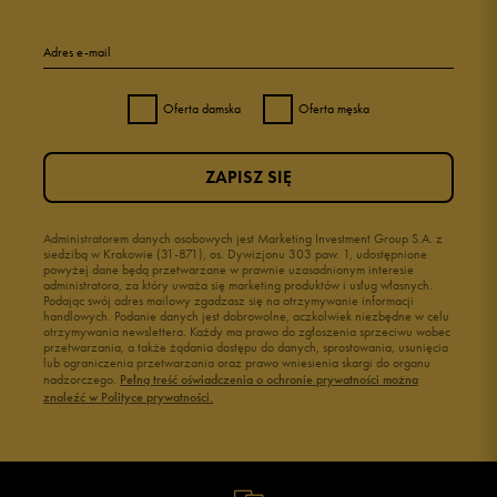
Adres e-mail
Oferta damska
Oferta męska
ZAPISZ SIĘ
Administratorem danych osobowych jest Marketing Investment Group S.A. z
siedzibą w Krakowie (31-871), os. Dywizjonu 303 paw. 1, udostępnione
powyżej dane będą przetwarzane w prawnie uzasadnionym interesie
administratora, za który uważa się marketing produktów i usług własnych.
Podając swój adres mailowy zgadzasz się na otrzymywanie informacji
handlowych. Podanie danych jest dobrowolne, aczkolwiek niezbędne w celu
otrzymywania newslettera. Każdy ma prawo do zgłoszenia sprzeciwu wobec
przetwarzania, a także żądania dostępu do danych, sprostowania, usunięcia
lub ograniczenia przetwarzania oraz prawo wniesienia skargi do organu
nadzorczego.
Pełną treść oświadczenia o ochronie prywatności można
znaleźć w Polityce prywatności.