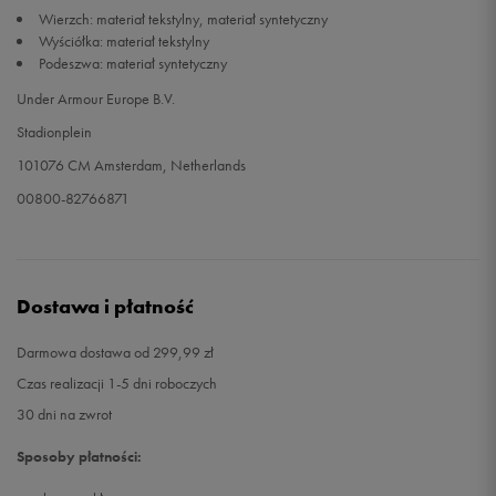
Wierzch: materiał tekstylny, materiał syntetyczny
Wyściółka: materiał tekstylny
45,5
29,5 cm
Powiadom o dostępności
Podeszwa: materiał syntetyczny
Under Armour Europe B.V.
46
30 cm
Powiadom o dostępności
Stadionplein
47
30,5 cm
Powiadom o dostępności
101076 CM Amsterdam, Netherlands
00800-82766871
47,5
31 cm
Powiadom o dostępności
48
31,5 cm
Powiadom o dostępności
Dostawa i płatność
48,5
32 cm
Powiadom o dostępności
Darmowa dostawa od 299,99 zł
Czas realizacji 1-5 dni roboczych
30 dni na zwrot
Sposoby płatności: