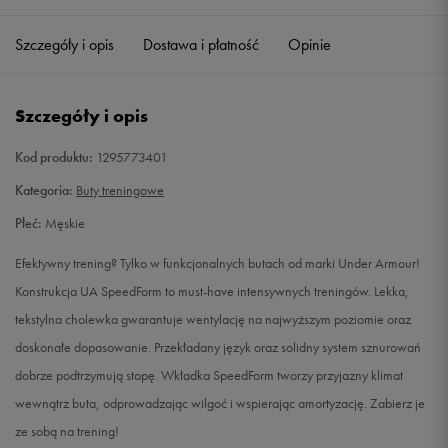
40
25 cm
Powiadom o dostępności
Szczegóły i opis
Dostawa i płatność
Opinie
40,5
25,5 cm
Powiadom o dostępności
Szczegóły i opis
41
26 cm
Powiadom o dostępności
Kod produktu:
1295773401
42
26,5 cm
Powiadom o dostępności
Kategoria:
Buty treningowe
Płeć:
Męskie
42,5
27 cm
Powiadom o dostępności
Efektywny trening? Tylko w funkcjonalnych butach od marki Under Armour!
43
27,5 cm
Powiadom o dostępności
Konstrukcja UA SpeedForm to must-have intensywnych treningów. Lekka,
tekstylna cholewka gwarantuje wentylację na najwyższym poziomie oraz
44
28 cm
Powiadom o dostępności
doskonałe dopasowanie. Przekładany język oraz solidny system sznurowań
dobrze podtrzymują stopę. Wkładka SpeedForm tworzy przyjazny klimat
44,5
28,5 cm
Powiadom o dostępności
wewnątrz buta, odprowadzając wilgoć i wspierając amortyzację. Zabierz je
ze sobą na trening!
45
29 cm
Powiadom o dostępności