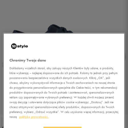
Chronimy Twoje dane
Dokładamy wszelkich starań, aby zakupy naszych Klientów były udane, a produkty,
które wybierają – najlepiej dopasowane do ich potrzeb. Robimy to jednak przy pełnym
poszanowaniu bezpieczeństwa wszystkich danych osobowych. Kliknij „OK”, jeśli
chcesz, abyśmy wykorzystywali informacje o Twoich zachowaniach na naszej stronie
do przygotowania personalizowanych specjalnie dla Ciebie treści, w tym rekomendacji
produktów dopasowanych do Twoich potrzeb i zainteresowań, spersonalizowanych
reklam czy zapamiętywanie wybranych preferencji. W każdej chwili możesz zmienić
swoją decyzję i ustawienia dotyczące plików cookie wybierając „Dostosuj”. Jeśli nie
chcesz otrzymywać spersonalizowanej oferty produktów, dopasowanych do Twoich
1/5
preferencji, wybierz „Odrzuć wszystkie”. W celu uzyskania więcej informacji, przeczytaj
naszą
politykę prywatności.