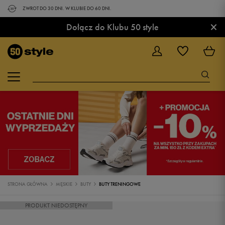
ZWROT DO 30 DNI. W KLUBIE DO 60 DNI.
×
Dołącz do Klubu 50 style
STRONA GŁÓWNA
MĘSKIE
BUTY
BUTY TRENINGOWE
PRODUKT NIEDOSTĘPNY