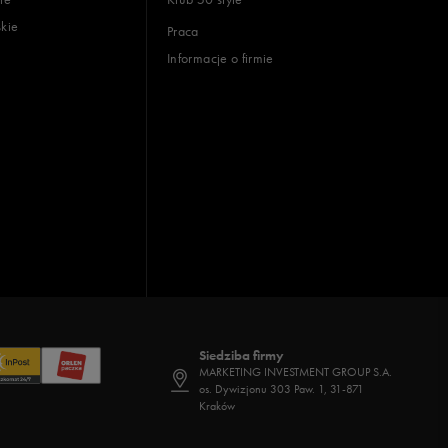
skie
Praca
Informacje o firmie
Siedziba firmy
MARKETING INVESTMENT GROUP S.A.
os. Dywizjonu 303 Paw. 1, 31-871
Kraków