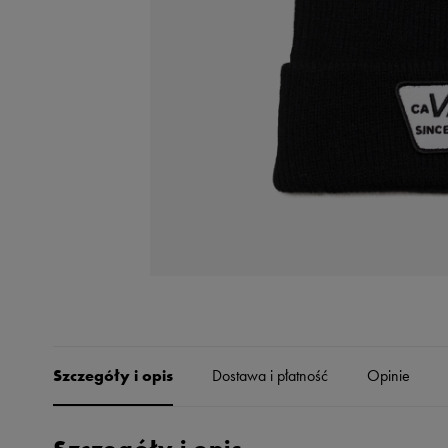
Skechers
Timberland
Umbro
Under Armour
Up8
U.S. Polo ASSN.
Vans
Szczegóły i opis
Dostawa i płatność
Opinie