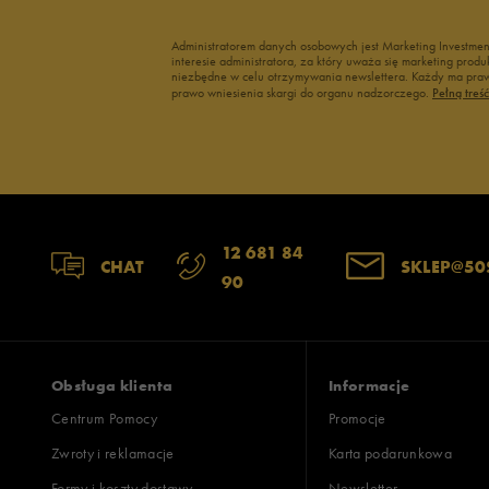
3
Administratorem danych osobowych jest Marketing Investme
interesie administratora, za który uważa się marketing pro
2
niezbędne w celu otrzymywania newslettera. Każdy ma prawo
prawo wniesienia skargi do organu nadzorczego.
Pełną treś
1
12 681 84
Jak zbieramy opinie?
CHAT
SKLEP@50
90
Opinie k
Obsługa klienta
Informacje
Centrum Pomocy
Promocje
Zwroty i reklamacje
Karta podarunkowa
Formy i koszty dostawy
Newsletter