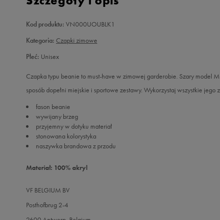
Szczegóły i opis
Kod produktu:
VN000UOUBLK1
Kategoria:
Czapki zimowe
Płeć:
Unisex
Czapka typu beanie to must-have w zimowej garderobie. Szary model Mil
sposób dopełni miejskie i sportowe zestawy. Wykorzystaj wszystkie jego z
fason beanie
wywijany brzeg
przyjemny w dotyku materiał
stonowana kolorystyka
naszywka brandowa z przodu
Materiał: 100% akryl
VF BELGIUM BV
Posthofbrug 2-4
2600 Antwerp, Belgium