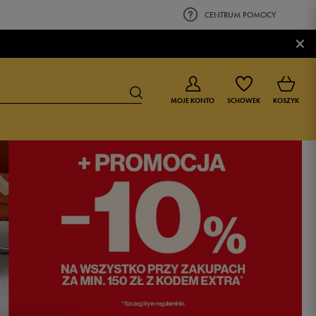
CENTRUM POMOCY
×
MOJE KONTO
SCHOWEK
KOSZYK
BUTY DLA CHŁOPCA
BUTY DLA DZIEWCZYNKI
0-4 lat
0-4 lat
4-8 lat
4-8 lat
9-16 lat
9-16 lat