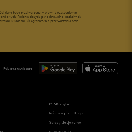
wyżej dane będą przetwarzane w prawnie uzasadnionym
i handlowych. Podanie danych jest dobrowolne, aczkolwiek
owania, usunięcia lub ograniczenia przetwarzania oraz
Pobierz aplikację
O 50 style
Informacje o 50 style
Sklepy stacjonarne
ie
Klub 50 style