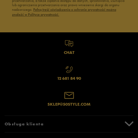
przetwarzania, a także żądania dostępu do danych, sprostowania, usunięcia
lub ograniczenia przetwarzania oraz prawo wniesienia skargi do organu
nadzorczego.
Pełną treść oświadczenia o ochronie prywatności można
znaleźć w Polityce prywatności.
CHAT
12 681 84 90
SKLEP@50STYLE.COM
Obsługa klienta
Centrum Pomocy