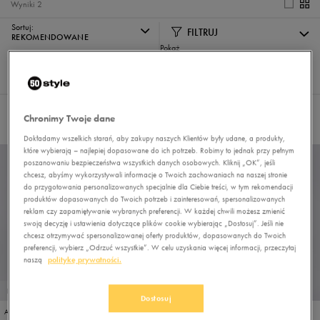
Wyniki
2
Sortuj:
FILTRUJ
REKOMENDOWANE
Pokaż
60
z 2
Nie wybrano filtrów
Chronimy Twoje dane
Dokładamy wszelkich starań, aby zakupy naszych Klientów były udane, a produkty,
które wybierają – najlepiej dopasowane do ich potrzeb. Robimy to jednak przy pełnym
poszanowaniu bezpieczeństwa wszystkich danych osobowych. Kliknij „OK”, jeśli
chcesz, abyśmy wykorzystywali informacje o Twoich zachowaniach na naszej stronie
do przygotowania personalizowanych specjalnie dla Ciebie treści, w tym rekomendacji
produktów dopasowanych do Twoich potrzeb i zainteresowań, spersonalizowanych
reklam czy zapamiętywanie wybranych preferencji. W każdej chwili możesz zmienić
swoją decyzję i ustawienia dotyczące plików cookie wybierając „Dostosuj”. Jeśli nie
chcesz otrzymywać spersonalizowanej oferty produktów, dopasowanych do Twoich
preferencji, wybierz „Odrzuć wszystkie”. W celu uzyskania więcej informacji, przeczytaj
naszą
politykę prywatności.
PROMO: DO -30%
PROMO: DO -30%
Dostosuj
ADIDAS ALPHAEDGE +
ADIDAS ALPHAEDGE +