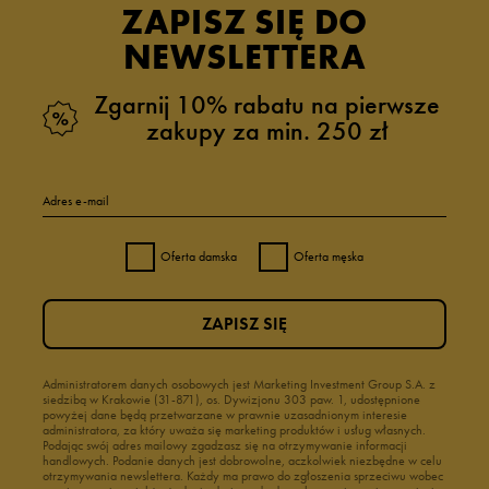
ZAPISZ SIĘ DO
NEWSLETTERA
Zgarnij 10% rabatu na pierwsze
zakupy za min. 250 zł
Adres e-mail
Oferta damska
Oferta męska
ZAPISZ SIĘ
Administratorem danych osobowych jest Marketing Investment Group S.A. z
siedzibą w Krakowie (31-871), os. Dywizjonu 303 paw. 1, udostępnione
powyżej dane będą przetwarzane w prawnie uzasadnionym interesie
administratora, za który uważa się marketing produktów i usług własnych.
Podając swój adres mailowy zgadzasz się na otrzymywanie informacji
handlowych. Podanie danych jest dobrowolne, aczkolwiek niezbędne w celu
otrzymywania newslettera. Każdy ma prawo do zgłoszenia sprzeciwu wobec