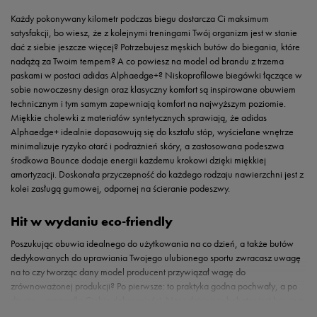
Każdy pokonywany kilometr podczas biegu dostarcza Ci maksimum
satysfakcji, bo wiesz, że z kolejnymi treningami Twój organizm jest w stanie
dać z siebie jeszcze więcej? Potrzebujesz męskich butów do biegania, które
nadążą za Twoim tempem? A co powiesz na model od brandu z trzema
paskami w postaci adidas Alphaedge+? Niskoprofilowe biegówki łączące w
sobie nowoczesny design oraz klasyczny komfort są inspirowane obuwiem
technicznym i tym samym zapewniają komfort na najwyższym poziomie.
Miękkie cholewki z materiałów syntetycznych sprawiają, że adidas
Alphaedge+ idealnie dopasowują się do kształu stóp, wyściełane wnętrze
minimalizuje ryzyko otarć i podrażnień skóry, a zastosowana podeszwa
środkowa Bounce dodaje energii każdemu krokowi dzięki miękkiej
amortyzacji. Doskonała przyczepność do każdego rodzaju nawierzchni jest z
kolei zasługą gumowej, odpornej na ścieranie podeszwy.
Hit w wydaniu eco-friendly
Poszukując obuwia idealnego do użytkowania na co dzień, a także butów
dedykowanych do uprawiania Twojego ulubionego sportu zwracasz uwagę
na to czy tworząc dany model producent przywiązał wagę do
zrównoważonej produkcji? Po pierwsze: to praktyka godna pochwały, a po
drugie – mamy dla Ciebie dobre wieści. Nasz dzisiejszy bohater jest bowiem
Do biegu… gotów?... Do 50style START!
dumnym reprezentantem propagowanej przez
adidas
już od jakiegoś czasu
Ultrawygodne i efektowne biegówki adidas Alphaedge+ przykuły Twoją