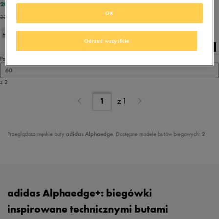
209,99 zł
209,99 zł
279,99 zł
279,99 zł
OK
224,99 zł
- najniższa cena
224,99 zł
- najniższa cena
Odrzuć wszystkie
Pokaż
60
z 2
z
1
Przeglądasz męskie buty
adidas Alphaedge
. Dostępne modele butów biegowych:
2
adidas Alphaedge+: biegówki
inspirowane technicznymi butami