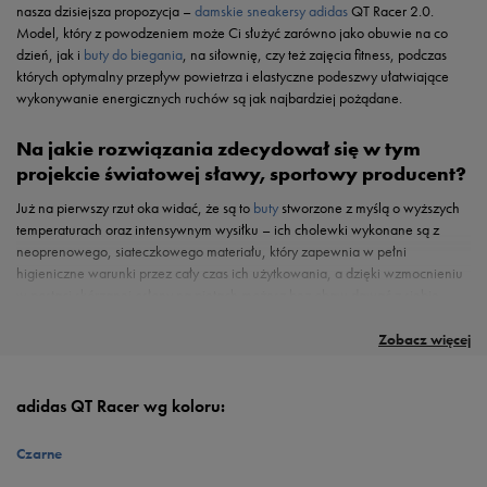
nasza dzisiejsza propozycja –
damskie sneakersy adidas
QT Racer 2.0.
Model, który z powodzeniem może Ci służyć zarówno jako obuwie na co
dzień, jak i
buty do biegania
, na siłownię, czy też zajęcia fitness, podczas
których optymalny przepływ powietrza i elastyczne podeszwy ułatwiające
wykonywanie energicznych ruchów są jak najbardziej pożądane.
Na jakie rozwiązania zdecydował się w tym
projekcie światowej sławy, sportowy producent?
Już na pierwszy rzut oka widać, że są to
buty
stworzone z myślą o wyższych
temperaturach oraz intensywnym wysiłku – ich cholewki wykonane są z
neoprenowego, siateczkowego materiału, który zapewnia w pełni
higieniczne warunki przez cały czas ich użytkowania, a dzięki wzmocnieniu
w postaci skórzanej osłony na piętach możesz bez obaw dawać z siebie
wszystko podczas codziennej aktywności. Projekt wypełniony jest w środku
Całość osadzona jest na miękkiej, piankowej podeszwie Cloudfoam, która
Wybierz inspirowane sportem buty, które sprawdzą się w każdej sytuacji i już
przyjemną w dotyku wyściółką, którą dopełnia dopasowująca się do kształtu
amortyzuje uderzenia stopy o podłoże i tym samym sprawia, że uczucie
dziś dołącz do grona wielbicieli firmy adidas!
Zobacz więcej
stopy, zapewniająca wsparcie oraz stabilizację
wkładka Cloudfoam
Memory.
„zmęczonych nóg” odchodzi w zapomnienie. Dzięki zastosowaniu
konstrukcji z niskim profilem buty nie ograniczają ruchów kostki, a dzięki
swojej zaskakująco lekkiej wadze noszenie tych sneakersów to czysta
adidas QT Racer wg koloru:
przyjemność. Model dopełnia branding marki w postaci charakterystycznych
trzech pasków umieszczonych na bocznych panelach cholewki oraz logo
Czarne
adidas
widniejące na języku i zapiętku.