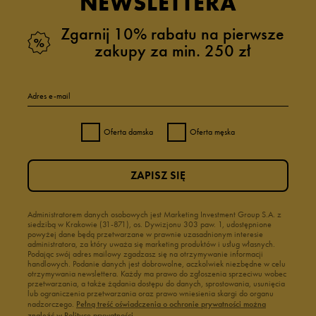
NEWSLETTERA
Zgarnij 10% rabatu na pierwsze
zakupy za min. 250 zł
Adres e-mail
Oferta damska
Oferta męska
ZAPISZ SIĘ
Administratorem danych osobowych jest Marketing Investment Group S.A. z
siedzibą w Krakowie (31-871), os. Dywizjonu 303 paw. 1, udostępnione
powyżej dane będą przetwarzane w prawnie uzasadnionym interesie
administratora, za który uważa się marketing produktów i usług własnych.
Podając swój adres mailowy zgadzasz się na otrzymywanie informacji
handlowych. Podanie danych jest dobrowolne, aczkolwiek niezbędne w celu
otrzymywania newslettera. Każdy ma prawo do zgłoszenia sprzeciwu wobec
przetwarzania, a także żądania dostępu do danych, sprostowania, usunięcia
lub ograniczenia przetwarzania oraz prawo wniesienia skargi do organu
nadzorczego.
Pełną treść oświadczenia o ochronie prywatności można
znaleźć w Polityce prywatności.