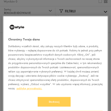
Wyników
0
Sortuj:
FILTRUJ
REKOMENDOWANE
Pokaż
60
z 0
Chronimy Twoje dane
Nie wybrano filtrów
Dokładamy wszelkich starań, aby zakupy naszych Klientów były udane, a produkty,
które wybierają – najlepiej dopasowane do ich potrzeb. Robimy to jednak przy pełnym
poszanowaniu bezpieczeństwa wszystkich danych osobowych. Kliknij „OK”, jeśli
chcesz, abyśmy wykorzystywali informacje o Twoich zachowaniach na naszej stronie
do przygotowania personalizowanych specjalnie dla Ciebie treści, w tym rekomendacji
produktów dopasowanych do Twoich potrzeb i zainteresowań, spersonalizowanych
reklam czy zapamiętywanie wybranych preferencji. W każdej chwili możesz zmienić
swoją decyzję i ustawienia dotyczące plików cookie wybierając „Dostosuj”. Jeśli nie
chcesz otrzymywać spersonalizowanej oferty produktów, dopasowanych do Twoich
Brak produktów do wyświetlenia
preferencji, wybierz „Odrzuć wszystkie”. W celu uzyskania więcej informacji, przeczytaj
naszą
politykę prywatności.
Zmień kryteria wyszukiwania lub
usuń wybrane filtry
Dostosuj