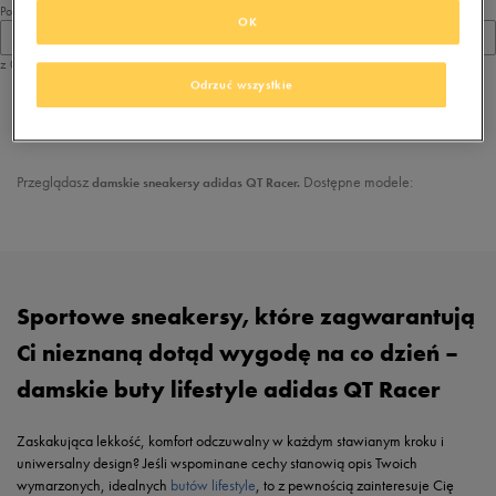
Pokaż
OK
60
z 0
Odrzuć wszystkie
z
1
Przeglądasz
Dostępne modele:
damskie sneakersy adidas QT Racer.
Sportowe sneakersy, które zagwarantują
Ci nieznaną dotąd wygodę na co dzień –
damskie buty lifestyle adidas QT Racer
Zaskakująca lekkość, komfort odczuwalny w każdym stawianym kroku i
uniwersalny design? Jeśli wspominane cechy stanowią opis Twoich
wymarzonych, idealnych
butów lifestyle
, to z pewnością zainteresuje Cię