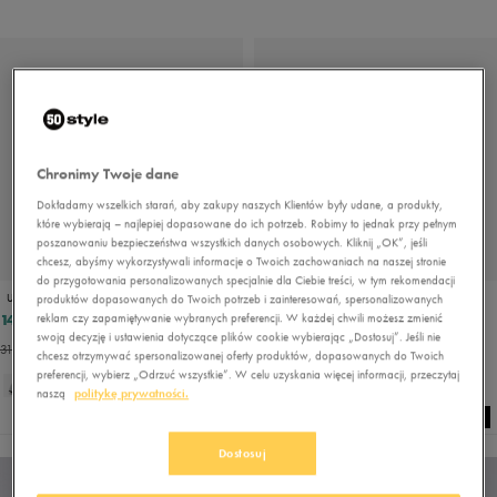
Chronimy Twoje dane
Dokładamy wszelkich starań, aby zakupy naszych Klientów były udane, a produkty,
które wybierają – najlepiej dopasowane do ich potrzeb. Robimy to jednak przy pełnym
poszanowaniu bezpieczeństwa wszystkich danych osobowych. Kliknij „OK”, jeśli
chcesz, abyśmy wykorzystywali informacje o Twoich zachowaniach na naszej stronie
do przygotowania personalizowanych specjalnie dla Ciebie treści, w tym rekomendacji
produktów dopasowanych do Twoich potrzeb i zainteresowań, spersonalizowanych
UMBRO CZAPKA UMBRO BUXTON
UMBRO CZAPKA UMBRO MURLEIGH
reklam czy zapamiętywanie wybranych preferencji. W każdej chwili możesz zmienić
14,99 zł
14,99 zł
39,99 zł
39,99 zł
swoją decyzję i ustawienia dotyczące plików cookie wybierając „Dostosuj”. Jeśli nie
31,19 zł
- najniższa cena
23,99 zł
- najniższa cena
chcesz otrzymywać spersonalizowanej oferty produktów, dopasowanych do Twoich
preferencji, wybierz „Odrzuć wszystkie”. W celu uzyskania więcej informacji, przeczytaj
naszą
politykę prywatności.
Dostosuj