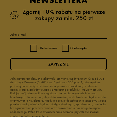
NEWSLETTERA
Zgarnij 10% rabatu na pierwsze
zakupy za min. 250 zł
Adres e-mail
Oferta damska
Oferta męska
ZAPISZ SIĘ
Administratorem danych osobowych jest Marketing Investment Group S.A. z
siedzibą w Krakowie (31-871), os. Dywizjonu 303 paw. 1, udostępnione
powyżej dane będą przetwarzane w prawnie uzasadnionym interesie
administratora, za który uważa się marketing produktów i usług własnych.
Podając swój adres mailowy zgadzasz się na otrzymywanie informacji
handlowych. Podanie danych jest dobrowolne, aczkolwiek niezbędne w celu
otrzymywania newslettera. Każdy ma prawo do zgłoszenia sprzeciwu wobec
przetwarzania, a także żądania dostępu do danych, sprostowania, usunięcia
lub ograniczenia przetwarzania oraz prawo wniesienia skargi do organu
nadzorczego.
Pełną treść oświadczenia o ochronie prywatności można
znaleźć w Polityce prywatności.