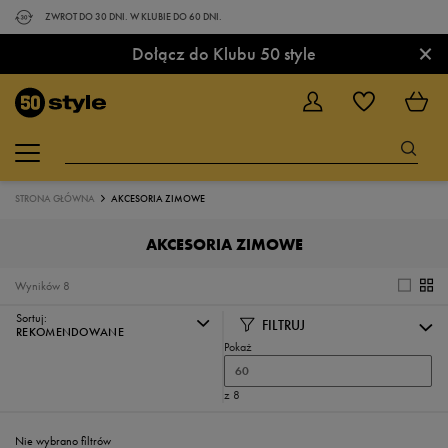
ZWROT DO 30 DNI. W KLUBIE DO 60 DNI.
×
Dołącz do Klubu 50 style
STRONA GŁÓWNA
AKCESORIA ZIMOWE
AKCESORIA ZIMOWE
Wyników
8
Sortuj:
FILTRUJ
REKOMENDOWANE
Pokaż
60
z 8
Nie wybrano filtrów