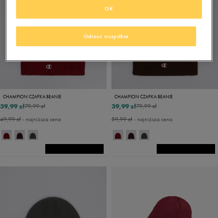
OK
Odrzuć wszystkie
CHAMPION CZAPKA BEANIE
CHAMPION CZAPKA BEANIE
39,99 zł
39,99 zł
79,99 zł
79,99 zł
49,99 zł
- najniższa cena
59,99 zł
- najniższa cena