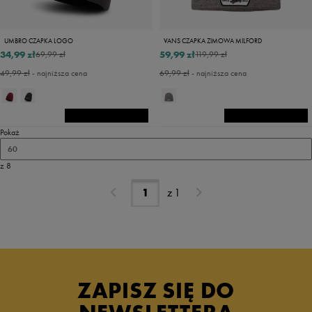
UMBRO CZAPKA LOGO
VANS CZAPKA ZIMOWA MILFORD
34,99 zł
59,99 zł
69,99 zł
119,99 zł
49,99 zł
- najniższa cena
69,99 zł
- najniższa cena
Pokaż
60
z 8
z
1
ZAPISZ SIĘ DO