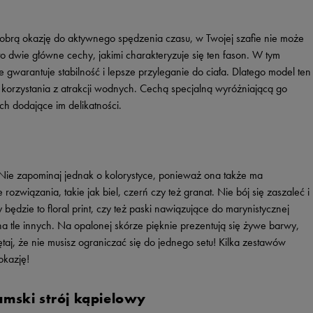
dobrą okazję do aktywnego spędzenia czasu, w Twojej szafie nie może
to dwie główne cechy, jakimi charakteryzuje się ten fason. W tym
gwarantuje stabilność i lepsze przyleganie do ciała. Dlatego model ten
 korzystania z atrakcji wodnych. Cechą specjalną wyróżniającą go
h dodające im delikatności.
 Nie zapominaj jednak o kolorystyce, ponieważ ona także ma
ozwiązania, takie jak biel, czerń czy też granat. Nie bój się zaszaleć i
będzie to floral print, czy też paski nawiązujące do marynistycznej
ę na tle innych. Na opalonej skórze pięknie prezentują się żywe barwy,
taj, że nie musisz ograniczać się do jednego setu! Kilka zestawów
okazję!
mski strój kąpielowy