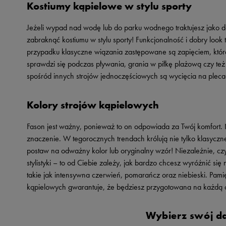
Kostiumy kąpielowe w stylu sporty
Jeżeli wypad nad wodę lub do parku wodnego traktujesz jako 
zabraknąć kostiumu w stylu sporty! Funkcjonalność i dobry look 
przypadku klasyczne wiązania zastępowane są zapięciem, które 
sprawdzi się podczas pływania, grania w piłkę plażową czy też
spośród innych strojów jednoczęściowych są wycięcia na plecac
Kolory strojów kąpielowych
Fason jest ważny, ponieważ to on odpowiada za Twój komfort.
znaczenie. W tegorocznych trendach królują nie tylko klasyczne r
postaw na odważny kolor lub oryginalny wzór! Niezależnie, czy 
stylistyki – to od Ciebie zależy, jak bardzo chcesz wyróżnić si
takie jak intensywna czerwień, pomarańcz oraz niebieski. Pamię
kąpielowych gwarantuje, że będziesz przygotowana na każdą 
Wybierz swój da