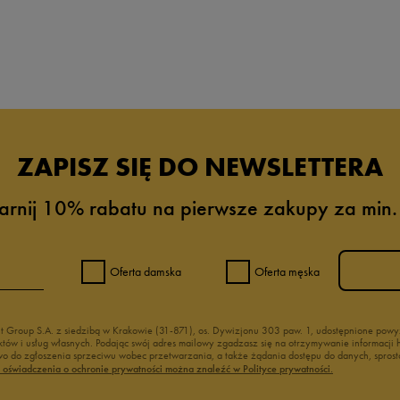
ZAPISZ SIĘ DO NEWSLETTERA
arnij 10% rabatu na pierwsze zakupy za min.
Oferta damska
Oferta męska
nt Group S.A. z siedzibą w Krakowie (31-871), os. Dywizjonu 303 paw. 1, udostępnione po
duktów i usług własnych. Podając swój adres mailowy zgadzasz się na otrzymywanie informacj
 do zgłoszenia sprzeciwu wobec przetwarzania, a także żądania dostępu do danych, sprost
ć oświadczenia o ochronie prywatności można znaleźć w Polityce prywatności.