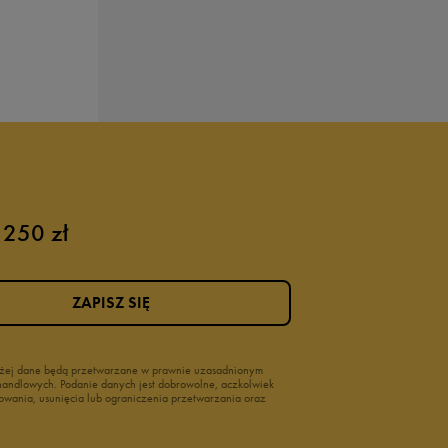
 250 zł
ZAPISZ SIĘ
wyżej dane będą przetwarzane w prawnie uzasadnionym
i handlowych. Podanie danych jest dobrowolne, aczkolwiek
owania, usunięcia lub ograniczenia przetwarzania oraz