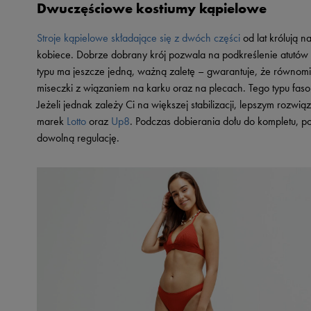
Dwuczęściowe kostiumy kąpielowe
Skechers
Timberland
Stroje kąpielowe składające się z dwóch części
od lat królują 
kobiece. Dobrze dobrany krój pozwala na podkreślenie atutów Tw
Umbro
typu ma jeszcze jedną, ważną zaletę – gwarantuje, że równomie
Under Armour
miseczki z wiązaniem na karku oraz na plecach. Tego typu fason
Up8
Jeżeli jednak zależy Ci na większej stabilizacji, lepszym rozwi
marek
Lotto
oraz
Up8
. Podczas dobierania dołu do kompletu, 
U.S. Polo ASSN.
dowolną regulację.
Vans