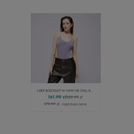
NIKE BODYSUIT W NSW NK CHLL KNT CAMI BDYSUIT
161.99
zł
229.99
zł
179.99
zł
- najniższa cena