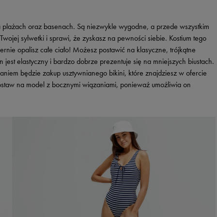
Vans
Timberland
Umbro
na plażach oraz basenach. Są niezwykle wygodne, a przede wszystkim
ojej sylwetki i sprawi, że zyskasz na pewności siebie. Kostium tego
Under Armour
rnie opalisz całe ciało! Możesz postawić na klasyczne, trójkątne
Up8
 jest elastyczny i bardzo dobrze prezentuje się na mniejszych biustach.
U.S. Polo ASSN.
ązaniem będzie zakup usztywnianego bikini, które znajdziesz w ofercie
postaw na model z bocznymi wiązaniami, ponieważ umożliwia on
Vans