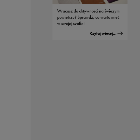
modeli od Nike
Wracasz do aktywności na świeżym
Czytaj więcej...
powietrzu? Sprawdź, co warto mieć
w swojej szafie!
Czytaj więcej...
Męskie buty adidas - jaki model
wybrać do streetwearowych
stylizacji?
Czytaj więcej...
Sportowe nerki - dlaczego wszyscy je
kochają?