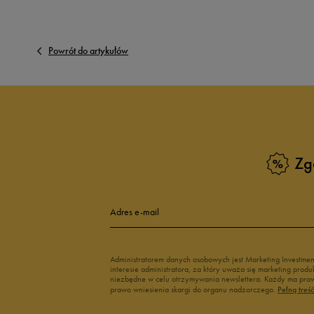
Powrót do artykułów
Zg
Adres e-mail
Administratorem danych osobowych jest Marketing Investme
interesie administratora, za który uważa się marketing pro
niezbędne w celu otrzymywania newslettera. Każdy ma prawo
prawo wniesienia skargi do organu nadzorczego.
Pełną treś