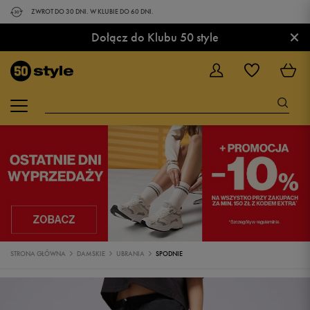
ZWROT DO 30 DNI. W KLUBIE DO 60 DNI.
×
Dołącz do Klubu 50 style
STRONA GŁÓWNA
DAMSKIE
UBRANIA
SPODNIE