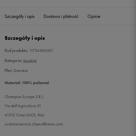
Szczegóły i opis
Dostawa i płatność
Opinie
Szczegóły i opis
Kod produktu:
117343KK001
Kategoria:
Spodnie
Płeć:
Damskie
Materiał: 100% poliamid
Champion Europe S.R.L.
Via dell'Agricoltura 51
41012 Carpi (MO), Italy
customerservice.chpeu@hanes.com