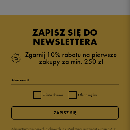
5.0
opinii klientów
1
z całego okresu
ZAPISZ SIĘ DO
zebranych i zweryfikowanych przez
NEWSLETTERA
Zgarnij 10% rabatu na pierwsze
zakupy za min. 250 zł
5
100%
Adres e-mail
4
0%
Oferta damska
Oferta męska
3
0%
ZAPISZ SIĘ
2
0%
1
Administratorem danych osobowych jest Marketing Investment Group S.A. z
0%