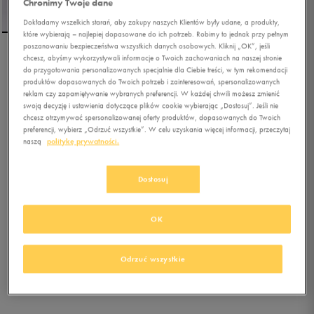
Chronimy Twoje dane
Dokładamy wszelkich starań, aby zakupy naszych Klientów były udane, a produkty,
które wybierają – najlepiej dopasowane do ich potrzeb. Robimy to jednak przy pełnym
poszanowaniu bezpieczeństwa wszystkich danych osobowych. Kliknij „OK”, jeśli
chcesz, abyśmy wykorzystywali informacje o Twoich zachowaniach na naszej stronie
CHAMPION SPODNIE
do przygotowania personalizowanych specjalnie dla Ciebie treści, w tym rekomendacji
ELASTIC CUFF
produktów dopasowanych do Twoich potrzeb i zainteresowań, spersonalizowanych
reklam czy zapamiętywanie wybranych preferencji. W każdej chwili możesz zmienić
swoją decyzję i ustawienia dotyczące plików cookie wybierając „Dostosuj”. Jeśli nie
5.0
(
1
)
chcesz otrzymywać spersonalizowanej oferty produktów, dopasowanych do Twoich
101,99
zł
z Vat
preferencji, wybierz „Odrzuć wszystkie”. W celu uzyskania więcej informacji, przeczytaj
naszą
politykę prywatności.
113,99
zł
-11%
(najniższa cena z 30 dni przed obniżką)
119,99
zł
-15%
(cena bezpośrednio przed promocją)
Dostosuj
+ 600 PKT W
KLUBIE 50 STYLE
OK
Kolor:
czarny
Odrzuć wszystkie