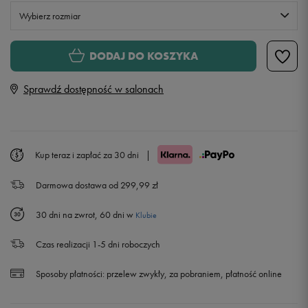
Wybierz rozmiar
XS
DODAJ DO KOSZYKA
Sprawdź dostępność w salonach
S
M
Kup teraz i zapłać za 30 dni
|
L
Darmowa dostawa od 299,99 zł
30 dni na zwrot, 60 dni w
Klubie
Czas realizacji 1-5 dni roboczych
Sposoby płatności:
przelew zwykły, za pobraniem, płatność online