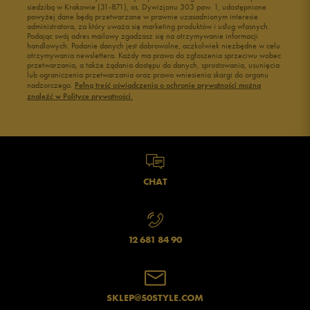
siedzibą w Krakowie (31-871), os. Dywizjonu 303 paw. 1, udostępnione
powyżej dane będą przetwarzane w prawnie uzasadnionym interesie
administratora, za który uważa się marketing produktów i usług własnych.
Podając swój adres mailowy zgadzasz się na otrzymywanie informacji
handlowych. Podanie danych jest dobrowolne, aczkolwiek niezbędne w celu
otrzymywania newslettera. Każdy ma prawo do zgłoszenia sprzeciwu wobec
przetwarzania, a także żądania dostępu do danych, sprostowania, usunięcia
lub ograniczenia przetwarzania oraz prawo wniesienia skargi do organu
Jak zbieramy opinie?
nadzorczego.
Pełną treść oświadczenia o ochronie prywatności można
znaleźć w Polityce prywatności.
Opinie klientów
Wyczyść
Szukaj
CHAT
12 681 84 90
SKLEP@50STYLE.COM