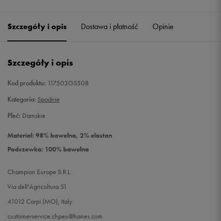
Szczegóły i opis
Dostawa i płatność
Opinie
Szczegóły i opis
Kod produktu:
117503GS508
Kategoria:
Spodnie
Płeć:
Damskie
Materiał: 98% bawełna, 2% elastan
Podszewka: 100% bawełna
Champion Europe S.R.L.
Via dell'Agricoltura 51
41012 Carpi (MO), Italy
customerservice.chpeu@hanes.com