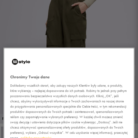
Chronimy Twoje dane
Dokładamy wszelkich starań, aby zakupy naszych Klientów były udane, a produkty,
które wybierają – najlepiej dopasowane do ich potrzeb. Robimy to jednak przy pełnym
poszanowaniu bezpieczeństwa wszystkich danych osobowych. Kliknij „OK”, jeśli
chcesz, abyśmy wykorzystywali informacje o Twoich zachowaniach na naszej stronie
do przygotowania personalizowanych specjalnie dla Ciebie treści, w tym rekomendacji
produktów dopasowanych do Twoich potrzeb i zainteresowań, spersonalizowanych
1/4
reklam czy zapamiętywanie wybranych preferencji. W każdej chwili możesz zmienić
PROMO: DO -30%
swoją decyzję i ustawienia dotyczące plików cookie wybierając „Dostosuj”. Jeśli nie
chcesz otrzymywać spersonalizowanej oferty produktów, dopasowanych do Twoich
preferencji, wybierz „Odrzuć wszystkie”. W celu uzyskania więcej informacji, przeczytaj
naszą
politykę prywatności.