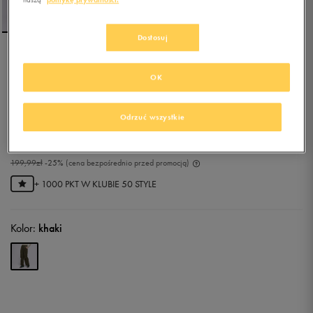
Dostosuj
CHAMPION SPODNIE
OK
PARACHUTE PANTS
0.0
(
0
)
Odrzuć wszystkie
149,99
zł
z Vat
169,99
zł
-12%
(najniższa cena z 30 dni przed obniżką)
199,99
zł
-25%
(cena bezpośrednio przed promocją)
+ 1000 PKT W
KLUBIE 50 STYLE
Kolor:
khaki