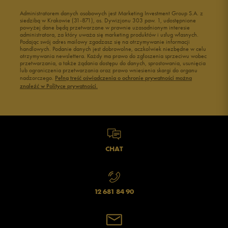
Administratorem danych osobowych jest Marketing Investment Group S.A. z
siedzibą w Krakowie (31-871), os. Dywizjonu 303 paw. 1, udostępnione
powyżej dane będą przetwarzane w prawnie uzasadnionym interesie
administratora, za który uważa się marketing produktów i usług własnych.
Podając swój adres mailowy zgadzasz się na otrzymywanie informacji
handlowych. Podanie danych jest dobrowolne, aczkolwiek niezbędne w celu
otrzymywania newslettera. Każdy ma prawo do zgłoszenia sprzeciwu wobec
przetwarzania, a także żądania dostępu do danych, sprostowania, usunięcia
lub ograniczenia przetwarzania oraz prawo wniesienia skargi do organu
nadzorczego.
Pełną treść oświadczenia o ochronie prywatności można
znaleźć w Polityce prywatności.
CHAT
12 681 84 90