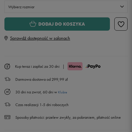
Wybierz rozmiar
XS
DODAJ DO KOSZYKA
Sprawdź dostępność w salonach
S
M
Kup teraz i zapłać za 30 dni
|
L
Darmowa dostawa od 299,99 zł
30 dni na zwrot, 60 dni w
Klubie
Czas realizacji 1-5 dni roboczych
Sposoby płatności:
przelew zwykły, za pobraniem, płatność online