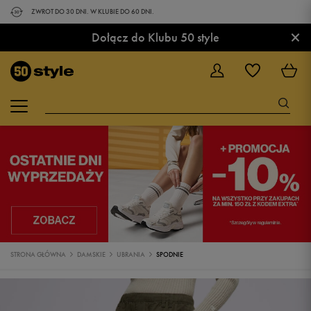
ZWROT DO 30 DNI. W KLUBIE DO 60 DNI.
×
Dołącz do Klubu 50 style
STRONA GŁÓWNA
DAMSKIE
UBRANIA
SPODNIE