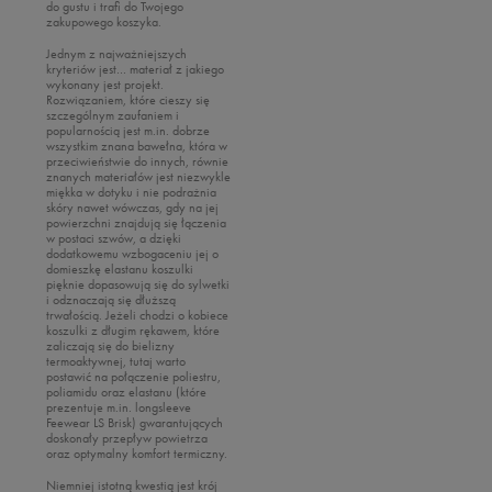
do gustu i trafi do Twojego
Akcesoria narciarskie
Levi's
zakupowego koszyka.
Szaliki i rękawiczki
Lacoste
Jednym z najważniejszych
kryteriów jest… materiał z jakiego
Czapki zimowe
New Balance
wykonany jest projekt.
Rozwiązaniem, które cieszy się
New Era
szczególnym zaufaniem i
popularnością jest m.in. dobrze
Nike
wszystkim znana bawełna, która w
przeciwieństwie do innych, równie
Oto
znanych materiałów jest niezwykle
miękka w dotyku i nie podrażnia
Puma
skóry nawet wówczas, gdy na jej
powierzchni znajdują się łączenia
Reebok
w postaci szwów, a dzięki
dodatkowemu wzbogaceniu jej o
Sizeer
domieszkę elastanu koszulki
pięknie dopasowują się do sylwetki
Skechers
i odznaczają się dłuższą
trwałością. Jeżeli chodzi o kobiece
Timberland
koszulki z długim rękawem, które
zaliczają się do bielizny
Umbro
termoaktywnej, tutaj warto
postawić na połączenie poliestru,
Under Armour
poliamidu oraz elastanu (które
prezentuje m.in. longsleeve
Up8
Feewear LS Brisk) gwarantujących
doskonały przepływ powietrza
U.S. Polo ASSN.
oraz optymalny komfort termiczny.
Vans
Niemniej istotną kwestią jest krój