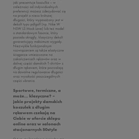
jaki prezentuje koszulka – w
zależności od indywidualnych
preferencji możesz zdecydować się
na projekt o nieco krótszej
długości, który wyposażony jest w
dekolt typu półgolf (np. Nike W
NSW LS Mock Love) lub też model
o standardowym fasonie, który
posiada okrągły, klasyczny dekolt
gwarantujący maksimum wygody.
Niezwykle funkcjonalnym
rozwiązaniem są także elastyczne
ściągacze umieszczone na
zakończeniach rękawów oraz w
dolnej części damskich T-shirtów z
długim rękawem, które pozwalają
na dowolne regulowanie długości
oraz wysokości poszczególnych
części ubrania.
Sportowe, termiczne, a
może… klasyczne? –
jakie projekty damskich
koszulek z długim
rękawem czekają na
Ciebie w ofercie sklepu
online oraz w salonach
stacjonarnych 50style
O tym, że longsleeve niejedno ma