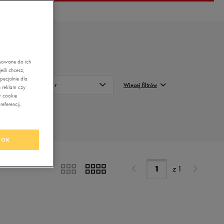
asowane do ich
śli chcesz,
ecjalnie dla
Kolor
Więcej filtrów
 reklam czy
w cookie
eferencji,
Beżowy
FILTRUJ
Szary
Wyczyść
Biały
OK
Bordowy
z
1
Brązowy
Czarny
Fioletowy