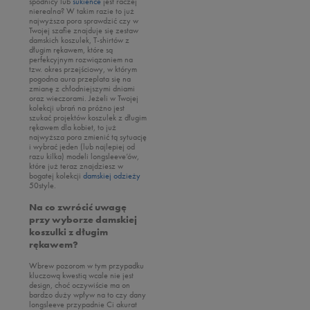
spódnicy lub
AKCESORIA
sukience
jest raczej
Puma
Duże rozmiary
Bezrękawniki
Buty lifestyle
nierealna? W takim razie to już
najwyższa pora sprawdzić czy w
Reebok
Must Have
MARKI
Kurtki przejściowe
Zobacz wszystkie
Twojej szafie znajduje się zestaw
damskich koszulek, T-shirtów z
Sizeer
Buty lifestyle
Kurtki zimowe
Skarpetki
długim rękawem, które są
Zobacz wszystkie
perfekcyjnym rozwiązaniem na
Skechers
Must Have
Plecaki
tzw. okres przejściowy, w którym
adidas
pogodna aura przeplata się na
Umbro
Akcesoria piłkarskie
zmianę z chłodniejszymi dniami
Champion
AKCESORIA
oraz wieczorami. Jeżeli w Twojej
Vans
Piórniki
kolekcji ubrań na próżno jest
Converse
MARKI
szukać projektów koszulek z długim
Zobacz wszystkie
rękawem dla kobiet, to już
Disney
najwyższa pora zmienić tą sytuację
Czapki z daszkiem
Zobacz wszystkie
i wybrać jeden (lub najlepiej od
Fila
razu kilka) modeli longsleeve’ów,
Okulary przeciwsłoneczne
adidas
które już teraz znajdziesz w
New Balance
bogatej kolekcji
damskiej odzieży
Skarpetki
Bama
50style.
Nike
Bokserki
Champion
Puma
Na co zwrócić uwagę
Nerki
przy wyborze damskiej
Confront
Reebok
koszulki z długim
Plecaki
DC
rękawem?
Skechers
Torby sportowe
Empire
Umbro
Wbrew pozorom w tym przypadku
kluczową kwestią wcale nie jest
Akcesoria piłkarskie
Fila
Vans
design, choć oczywiście ma on
bardzo duży wpływ na to czy dany
Pielęgnacja obuwia
Jordan
longsleeve przypadnie Ci akurat