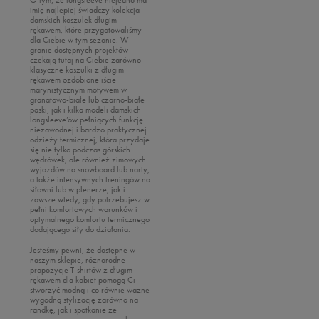
imię najlepiej świadczy kolekcja
damskich koszulek długim
rękawem, które przygotowaliśmy
dla Ciebie w tym sezonie. W
gronie dostępnych projektów
czekają tutaj na Ciebie zarówno
klasyczne koszulki z długim
rękawem ozdobione iście
marynistycznym motywem w
granatowo-białe lub czarno-białe
paski, jak i kilka modeli damskich
longsleeve’ów pełniących funkcję
niezawodnej i bardzo praktycznej
odzieży termicznej, która przydaje
się nie tylko podczas górskich
wędrówek, ale również zimowych
wyjazdów na snowboard lub narty,
a także intensywnych treningów na
siłowni lub w plenerze, jak i
zawsze wtedy, gdy potrzebujesz w
pełni komfortowych warunków i
optymalnego komfortu termicznego
dodającego siły do działania.
Jesteśmy pewni, że dostępne w
naszym sklepie, różnorodne
propozycje T-shirtów z długim
rękawem dla kobiet pomogą Ci
stworzyć modną i co równie ważne
wygodną stylizację zarówno na
randkę, jak i spotkanie ze