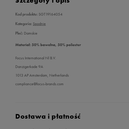
Szczegóły i opis
Kod produktu:
SGT19164054
Kategoria:
Spodnie
Płeć:
Damskie
Materiał: 50% bawełna, 50% poliester
Focus International Nl B.V.
Danzigerkade 9A
1013 AP Amsterdam, Netherlands
compliance@focus-brands.com
Dostawa i płatność