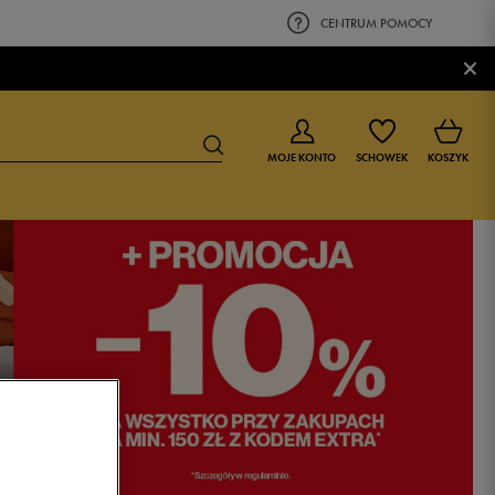
CENTRUM POMOCY
×
MOJE KONTO
SCHOWEK
KOSZYK
BUTY DLA CHŁOPCA
BUTY DLA DZIEWCZYNKI
0-4 lat
0-4 lat
4-8 lat
4-8 lat
9-16 lat
9-16 lat