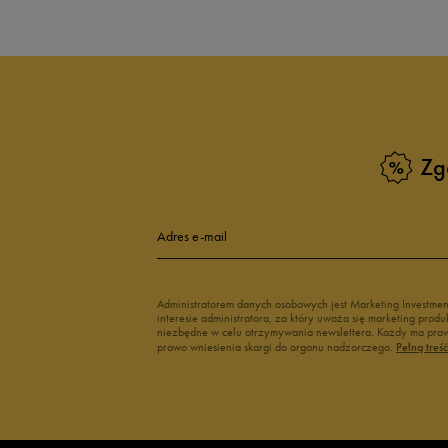
Zg
Adres e-mail
Administratorem danych osobowych jest Marketing Investme
interesie administratora, za który uważa się marketing pro
niezbędne w celu otrzymywania newslettera. Każdy ma prawo
prawo wniesienia skargi do organu nadzorczego.
Pełną treś