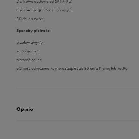
Darmowa dostawa od 299,99 zł
Czas realizacji 1-5 dni roboczych
30 dni na zwrot
Sposoby płatności:
przelew zwykły
za pobraniem
płatność online
płatność odroczona Kup teraz zapłać za 30 dni z Klarną lub PayPo
Opinie
Produkt nie posia