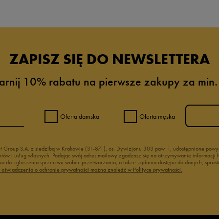
ZAPISZ SIĘ DO NEWSLETTERA
arnij 10% rabatu na pierwsze zakupy za min.
Oferta damska
Oferta męska
nt Group S.A. z siedzibą w Krakowie (31-871), os. Dywizjonu 303 paw. 1, udostępnione po
duktów i usług własnych. Podając swój adres mailowy zgadzasz się na otrzymywanie informacj
 do zgłoszenia sprzeciwu wobec przetwarzania, a także żądania dostępu do danych, sprost
ć oświadczenia o ochronie prywatności można znaleźć w Polityce prywatności.