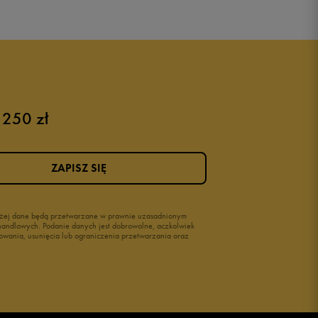
 250 zł
ZAPISZ SIĘ
wyżej dane będą przetwarzane w prawnie uzasadnionym
i handlowych. Podanie danych jest dobrowolne, aczkolwiek
owania, usunięcia lub ograniczenia przetwarzania oraz