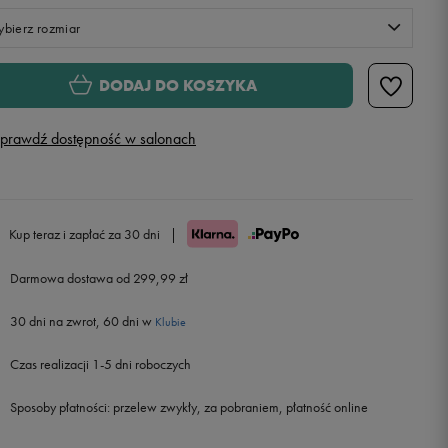
bierz rozmiar
Rozmiary EU
Rozmiary US
DODAJ DO KOSZYKA
36
prawdź dostępność w salonach
38
40
Kup teraz i zapłać za 30 dni
|
42
Darmowa dostawa od 299,99 zł
30 dni na zwrot, 60 dni w
Klubie
Czas realizacji 1-5 dni roboczych
Sposoby płatności:
przelew zwykły, za pobraniem, płatność online