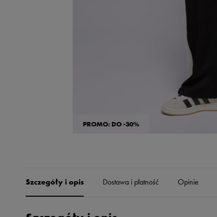
Skechers
Timberland
Umbro
Under Armour
Up8
U.S. Polo ASSN.
Vans
PROMO: DO -30%
Szczegóły i opis
Dostawa i płatność
Opinie