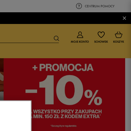
CENTRUM POMOCY
×
MOJE KONTO
SCHOWEK
KOSZYK
BUTY DLA CHŁOPCA
BUTY DLA DZIEWCZYNKI
0-4 lat
0-4 lat
4-8 lat
4-8 lat
9-16 lat
9-16 lat