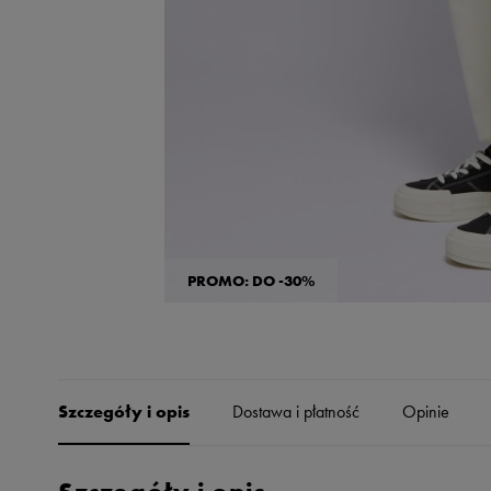
Skechers
Timberland
Umbro
Under Armour
Up8
U.S. Polo ASSN.
Vans
PROMO: DO -30%
Szczegóły i opis
Dostawa i płatność
Opinie