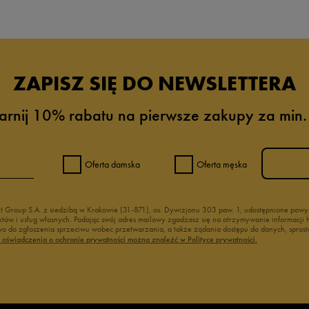
ZAPISZ SIĘ DO NEWSLETTERA
arnij 10% rabatu na pierwsze zakupy za min.
Oferta damska
Oferta męska
nt Group S.A. z siedzibą w Krakowie (31-871), os. Dywizjonu 303 paw. 1, udostępnione po
duktów i usług własnych. Podając swój adres mailowy zgadzasz się na otrzymywanie informacj
 do zgłoszenia sprzeciwu wobec przetwarzania, a także żądania dostępu do danych, sprost
ć oświadczenia o ochronie prywatności można znaleźć w Polityce prywatności.