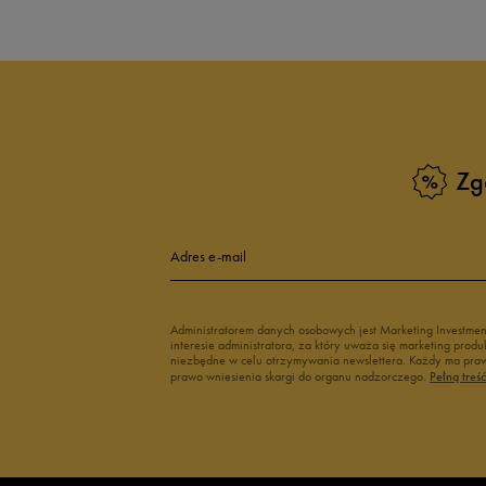
Zg
Adres e-mail
Administratorem danych osobowych jest Marketing Investme
interesie administratora, za który uważa się marketing pro
niezbędne w celu otrzymywania newslettera. Każdy ma prawo
prawo wniesienia skargi do organu nadzorczego.
Pełną treś