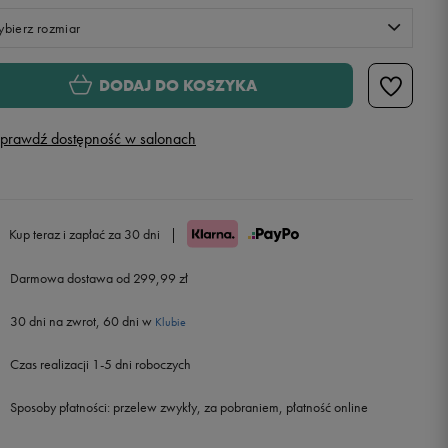
bierz rozmiar
Rozmiary EU
Rozmiary US
DODAJ DO KOSZYKA
36
Powiadom o dostępności
prawdź dostępność w salonach
38
Powiadom o dostępności
40
Kup teraz i zapłać za 30 dni
|
42
Darmowa dostawa od 299,99 zł
30 dni na zwrot, 60 dni w
Klubie
Czas realizacji 1-5 dni roboczych
Sposoby płatności:
przelew zwykły, za pobraniem, płatność online