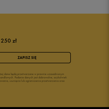
 250 zł
ZAPISZ SIĘ
wyżej dane będą przetwarzane w prawnie uzasadnionym
i handlowych. Podanie danych jest dobrowolne, aczkolwiek
owania, usunięcia lub ograniczenia przetwarzania oraz