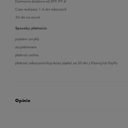
Darmowa dostawa od 299,99 zł
Czas realizacji 1-5 dni roboczych
30 dni na zwrot
Sposoby płatności:
przelew zwykły
za pobraniem
płatność online
płatność odroczona Kup teraz zapłać za 30 dni z Klarną lub PayPo
Opinie
Produkt nie posia