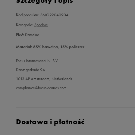
Szczegóły i opis
Kod produktu:
SMG22040904
Kategoria:
Spodnie
Płeć:
Damskie
Materiał: 85% bawełna, 15% poliester
Focus International Nl B.V.
Danzigerkade 9A
1013 AP Amsterdam, Netherlands
compliance@focus-brands.com
Dostawa i płatność