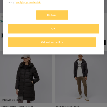
naszą
politykę prywatności.
PROMO: DO -30%
Dostosuj
ELLESSE KURTKA PUCHOWA DENEGRI PADDED BLK/DGREEN JACKET
UMBRO KURTKA ZIMOWA BARI
349,99 zł
118,99 zł
169,99 zł
169,99 zł
- najniższa cena
OK
Odrzuć wszystkie
PROMO: DO -30%
UMBRO KURTKA ZIMOWA ISTRA
UMBRO KURTKA LABS II