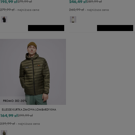
195,99 zł
246,49 zł
279,99 zł
289,99 zł
279,99 zł
- najniższa cena
260,99 zł
- najniższa cena
PROMO: DO -30%
ELLESSE KURTKA ZIMOWA LOMBARDY KHA
164,99 zł
299,99 zł
239,99 zł
- najniższa cena