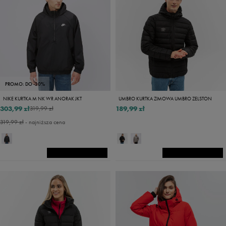
PROMO: DO -30%
NIKE KURTKA M NK WR ANORAK JKT
UMBRO KURTKA ZIMOWA UMBRO ZELSTON
303,99 zł
189,99 zł
319,99 zł
319,99 zł
- najniższa cena