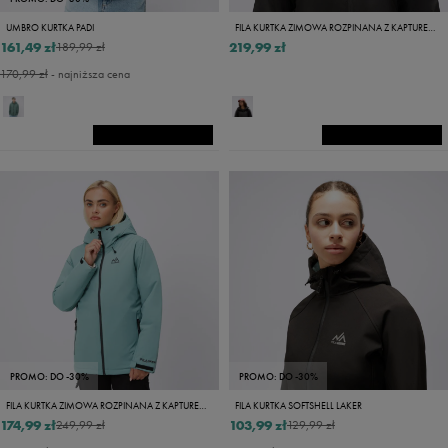
UMBRO KURTKA PADI
FILA KURTKA ZIMOWA ROZPINANA Z KAPTUREM LAMBRELLA
161,49 zł
219,99 zł
189,99 zł
170,99 zł
- najniższa cena
PROMO: DO -30%
PROMO: DO -30%
FILA KURTKA ZIMOWA ROZPINANA Z KAPTUREM LAMBRELLA
FILA KURTKA SOFTSHELL LAKER
174,99 zł
103,99 zł
249,99 zł
129,99 zł