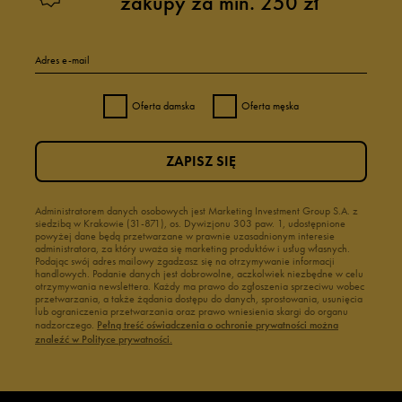
zakupy za min. 250 zł
Adres e-mail
Oferta damska
Oferta męska
ZAPISZ SIĘ
Administratorem danych osobowych jest Marketing Investment Group S.A. z
siedzibą w Krakowie (31-871), os. Dywizjonu 303 paw. 1, udostępnione
powyżej dane będą przetwarzane w prawnie uzasadnionym interesie
administratora, za który uważa się marketing produktów i usług własnych.
Podając swój adres mailowy zgadzasz się na otrzymywanie informacji
handlowych. Podanie danych jest dobrowolne, aczkolwiek niezbędne w celu
otrzymywania newslettera. Każdy ma prawo do zgłoszenia sprzeciwu wobec
przetwarzania, a także żądania dostępu do danych, sprostowania, usunięcia
lub ograniczenia przetwarzania oraz prawo wniesienia skargi do organu
nadzorczego.
Pełną treść oświadczenia o ochronie prywatności można
znaleźć w Polityce prywatności.