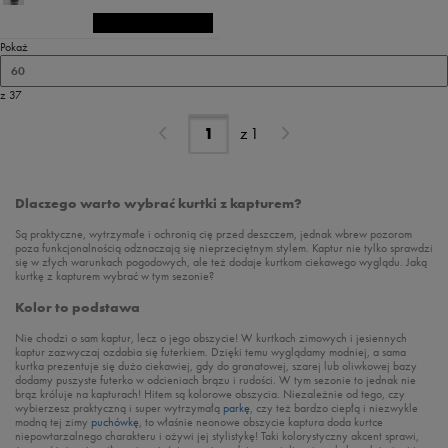
Pokaż
60
z 37
z
1
Dlaczego warto wybrać kurtki z kapturem?
Są praktyczne, wytrzymałe i ochronią cię przed deszczem, jednak wbrew pozorom
poza funkcjonalnością odznaczają się nieprzeciętnym stylem. Kaptur nie tylko sprawdzi
się w złych warunkach pogodowych, ale też dodaje kurtkom ciekawego wyglądu. Jaką
kurtkę z kapturem wybrać w tym sezonie?
Kolor to podstawa
Nie chodzi o sam kaptur, lecz o jego obszycie! W kurtkach zimowych i jesiennych
kaptur zazwyczaj ozdabia się futerkiem. Dzięki temu wyglądamy modniej, a sama
kurtka prezentuje się dużo ciekawiej, gdy do granatowej, szarej lub oliwkowej bazy
dodamy puszyste futerko w odcieniach brązu i rudości. W tym sezonie to jednak nie
brąz króluje na kapturach! Hitem są kolorowe obszycia. Niezależnie od tego, czy
wybierzesz praktyczną i super wytrzymałą
parkę
, czy też bardzo ciepłą i niezwykle
modną tej zimy
puchówkę
, to właśnie neonowe obszycie kaptura doda kurtce
niepowtarzalnego charakteru i ożywi jej stylistykę! Taki kolorystyczny akcent sprawi,