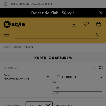
ZWROT DO 30 DNI. W KLUBIE DO 60 DNI.
×
Dołącz do Klubu 50 style
STRONA GŁÓWNA
KURTKI
KURTKI Z KAPTUREM
Wyników
37
Sortuj:
FILTRUJ
(1)
REKOMENDOWANE
Pokaż
60
z 37
Wybrane filtry:
Z KAPTUREM
Wyczyść filtry