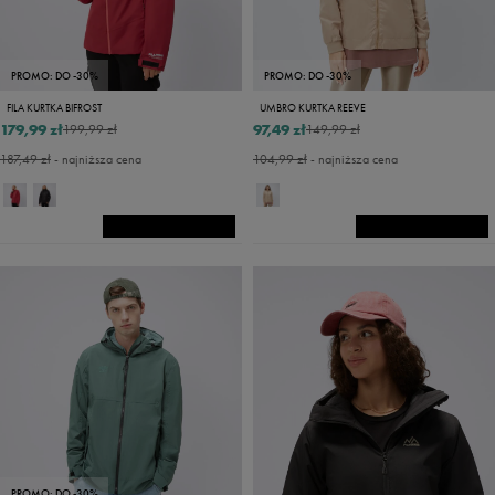
PROMO: DO -30%
PROMO: DO -30%
FILA KURTKA BIFROST
UMBRO KURTKA REEVE
179,99 zł
97,49 zł
199,99 zł
149,99 zł
187,49 zł
- najniższa cena
104,99 zł
- najniższa cena
PROMO: DO -30%