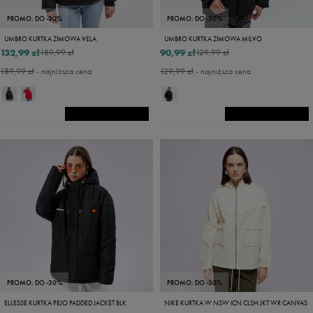
PROMO: DO -30%
PROMO: DO -30%
UMBRO KURTKA ZIMOWA VELA
UMBRO KURTKA ZIMOWA MILVO
132,99 zł
90,99 zł
189,99 zł
129,99 zł
189,99 zł
- najniższa cena
129,99 zł
- najniższa cena
PROMO: DO -30%
PROMO: DO -30%
ELLESSE KURTKA PEJO PADDED JACKET BLK
NIKE KURTKA W NSW ICN CLSH JKT WR CANVAS