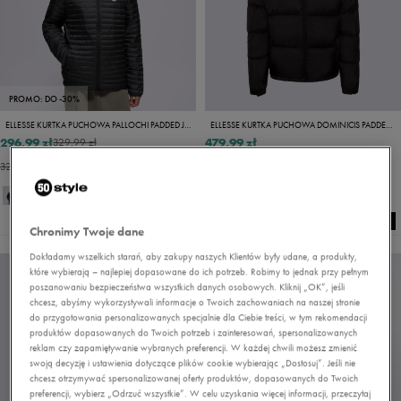
PROMO: DO -30%
ELLESSE KURTKA PUCHOWA PALLOCHI PADDED JACKET BLK
ELLESSE KURTKA PUCHOWA DOMINICIS PADDED BLK JACKET
296,99 zł
479,99 zł
329,99 zł
329,99 zł
- najniższa cena
Chronimy Twoje dane
Dokładamy wszelkich starań, aby zakupy naszych Klientów były udane, a produkty,
które wybierają – najlepiej dopasowane do ich potrzeb. Robimy to jednak przy pełnym
poszanowaniu bezpieczeństwa wszystkich danych osobowych. Kliknij „OK”, jeśli
chcesz, abyśmy wykorzystywali informacje o Twoich zachowaniach na naszej stronie
do przygotowania personalizowanych specjalnie dla Ciebie treści, w tym rekomendacji
produktów dopasowanych do Twoich potrzeb i zainteresowań, spersonalizowanych
reklam czy zapamiętywanie wybranych preferencji. W każdej chwili możesz zmienić
swoją decyzję i ustawienia dotyczące plików cookie wybierając „Dostosuj”. Jeśli nie
chcesz otrzymywać spersonalizowanej oferty produktów, dopasowanych do Twoich
preferencji, wybierz „Odrzuć wszystkie”. W celu uzyskania więcej informacji, przeczytaj