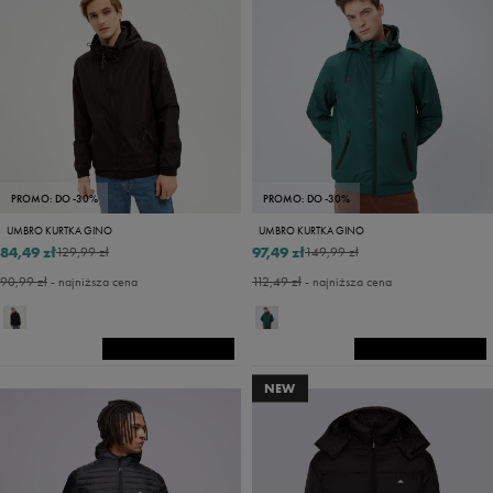
PROMO: DO -30%
PROMO: DO -30%
UMBRO KURTKA GINO
UMBRO KURTKA GINO
84,49 zł
97,49 zł
129,99 zł
149,99 zł
90,99 zł
- najniższa cena
112,49 zł
- najniższa cena
NEW