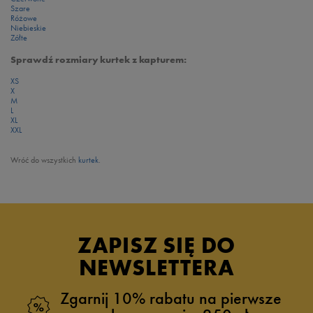
Szare
Różowe
Niebieskie
Zółte
Sprawdź rozmiary kurtek z kapturem:
XS
X
M
L
XL
XXL
Wróć do wszystkich
kurtek
.
ZAPISZ SIĘ DO
NEWSLETTERA
Zgarnij 10% rabatu na pierwsze