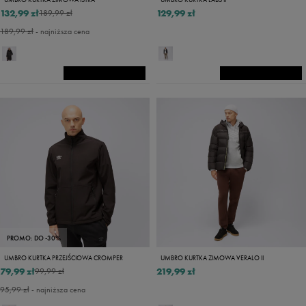
132,99 zł
129,99 zł
189,99 zł
189,99 zł
- najniższa cena
PROMO: DO -30%
UMBRO KURTKA PRZEJŚCIOWA CROMPER
UMBRO KURTKA ZIMOWA VERALO II
79,99 zł
219,99 zł
99,99 zł
95,99 zł
- najniższa cena