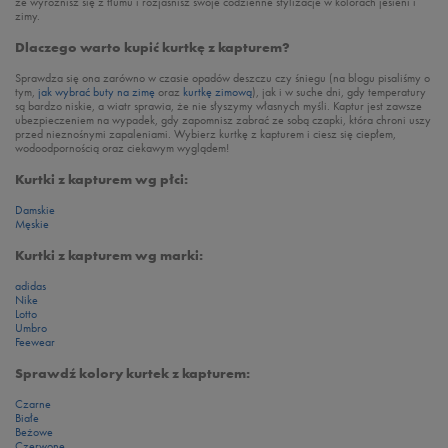
że wyróżnisz się z tłumu i rozjaśnisz swoje codzienne stylizacje w kolorach jesieni i
zimy.
Dlaczego warto kupić kurtkę z kapturem?
Sprawdza się ona zarówno w czasie opadów deszczu czy śniegu (na blogu pisaliśmy o
tym,
jak wybrać buty na zimę
oraz
kurtkę zimową
), jak i w suche dni, gdy temperatury
są bardzo niskie, a wiatr sprawia, że nie słyszymy własnych myśli. Kaptur jest zawsze
ubezpieczeniem na wypadek, gdy zapomnisz zabrać ze sobą czapki, która chroni uszy
przed nieznośnymi zapaleniami. Wybierz kurtkę z kapturem i ciesz się ciepłem,
wodoodpornością oraz ciekawym wyglądem!
Kurtki z kapturem wg płci:
Damskie
Męskie
Kurtki z kapturem wg marki:
adidas
Nike
Lotto
Umbro
Feewear
Sprawdź kolory kurtek z kapturem:
Czarne
Białe
Beżowe
Czerwone