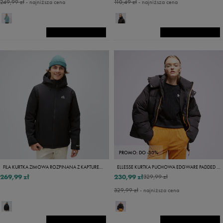
249,99 zł
- najniższa cena
110,49 zł
- najniższa cena
PROMO: DO -30%
FILA KURTKA ZIMOWA ROZPINANA Z KAPTUREM LAMBROS
ELLESSE KURTKA PUCHOWA EDGWARE PADDED JACKET BLK
269,99 zł
230,99 zł
329,99 zł
329,99 zł
- najniższa cena