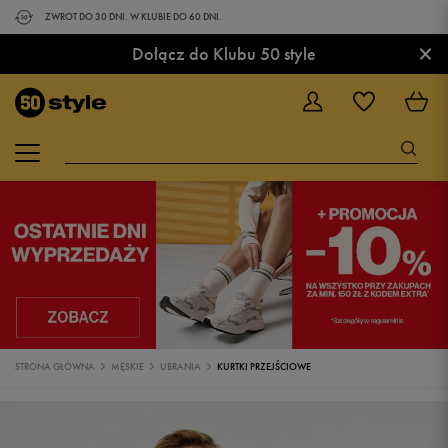
ZWROT DO 30 DNI. W KLUBIE DO 60 DNI.
×
Dołącz do Klubu 50 style
STRONA GŁÓWNA
MĘSKIE
UBRANIA
KURTKI PRZEJŚCIOWE