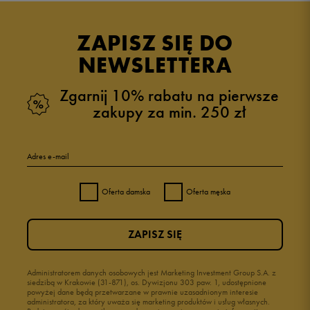
5.0
opinii klientów
34
z całego okresu
ZAPISZ SIĘ DO
zebranych i zweryfikowanych przez
NEWSLETTERA
Zgarnij 10% rabatu na pierwsze
zakupy za min. 250 zł
5
97%
Adres e-mail
4
3%
Oferta damska
Oferta męska
3
0%
ZAPISZ SIĘ
2
0%
1
Administratorem danych osobowych jest Marketing Investment Group S.A. z
0%
siedzibą w Krakowie (31-871), os. Dywizjonu 303 paw. 1, udostępnione
powyżej dane będą przetwarzane w prawnie uzasadnionym interesie
administratora, za który uważa się marketing produktów i usług własnych.