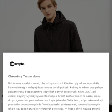
Chronimy Twoje dane
Dokładamy wszelkich starań, aby zakupy naszych Klientów były udane, a produkty,
które wybierają – najlepiej dopasowane do ich potrzeb. Robimy to jednak przy pełnym
poszanowaniu bezpieczeństwa wszystkich danych osobowych. Kliknij „OK”, jeśli
1/5
chcesz, abyśmy wykorzystywali informacje o Twoich zachowaniach na naszej stronie
PROMO: DO -30%
do przygotowania personalizowanych specjalnie dla Ciebie treści, w tym rekomendacji
produktów dopasowanych do Twoich potrzeb i zainteresowań, spersonalizowanych
reklam czy zapamiętywanie wybranych preferencji. W każdej chwili możesz zmienić