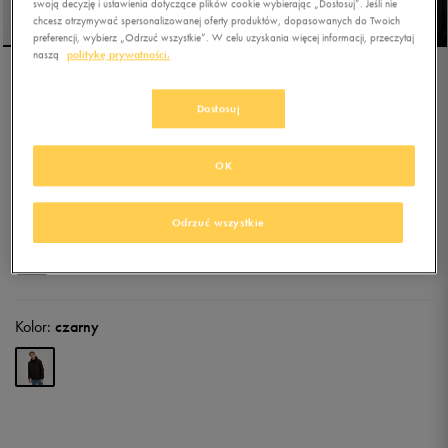
swoją decyzję i ustawienia dotyczące plików cookie wybierając „Dostosuj”. Jeśli nie
chcesz otrzymywać spersonalizowanej oferty produktów, dopasowanych do Twoich
preferencji, wybierz „Odrzuć wszystkie”. W celu uzyskania więcej informacji, przeczytaj
naszą
politykę prywatności.
UMBRO KURTKA GINO
Dostosuj
5.0
(
34
)
OK
84,49
zł
z Vat
90,99
zł
-7%
(najniższa cena z 30 dni przed obniżką)
Odrzuć wszystkie
129,99
zł
-35%
(cena bezpośrednio przed promocją)
+ 650 PKT W
KLUBIE 50 STYLE
Kolor:
czarny