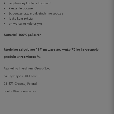
regulowany kaptur z troczkami
kieszenie boczne
ściągacze przy mankietach i na spodzie
lekka konstrukcja
uniwersalna kolorystyka
Materiał: 100% poliester
Model na zdjęciu ma 187 cm wzrostu, waży 72 kg i prezentuje
produkt w rozmiarze M.
Marketing Investment Group S.A.
os. Dywizjonu 303 Paw. 1
31-871 Cracow, Poland
contact@miggroup.com