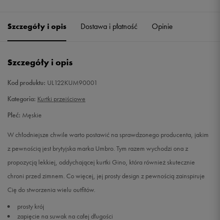
Szczegóły i opis
Dostawa i płatność
Opinie
Szczegóły i opis
Kod produktu:
UL122KUM90001
Kategoria:
Kurtki przejściowe
Płeć:
Męskie
W chłodniejsze chwile warto postawić na sprawdzonego producenta, jakim
z pewnością jest brytyjska marka Umbro. Tym razem wychodzi ona z
propozycją lekkiej, oddychającej kurtki Gino, która również skutecznie
chroni przed zimnem. Co więcej, jej prosty design z pewnością zainspiruje
Cię do stworzenia wielu outfitów.
prosty krój
zapięcie na suwak na całej długości