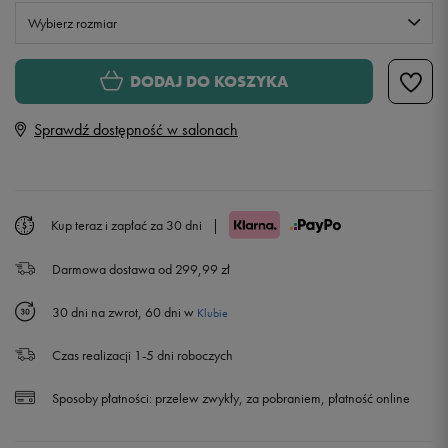
Wybierz rozmiar
S
DODAJ DO KOSZYKA
Sprawdź dostępność w salonach
M
L
Powiadom o dostępności
Kup teraz i zapłać za 30 dni
|
XL
Powiadom o dostępności
Darmowa dostawa od 299,99 zł
XXL
Powiadom o dostępności
30 dni na zwrot, 60 dni w
Klubie
Czas realizacji 1-5 dni roboczych
Sposoby płatności:
przelew zwykły, za pobraniem, płatność online