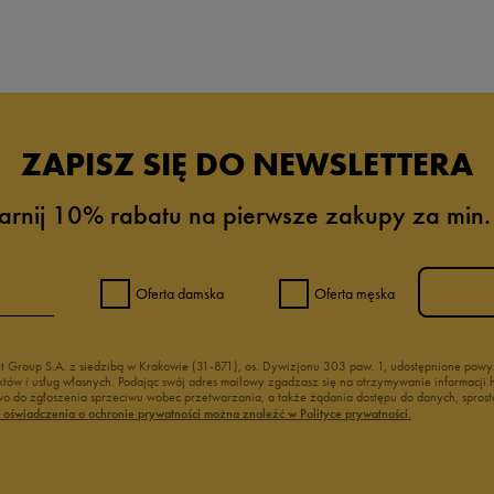
da recenzji
ZAPISZ SIĘ DO NEWSLETTERA
arnij 10% rabatu na pierwsze zakupy za min.
Oferta damska
Oferta męska
nt Group S.A. z siedzibą w Krakowie (31-871), os. Dywizjonu 303 paw. 1, udostępnione po
duktów i usług własnych. Podając swój adres mailowy zgadzasz się na otrzymywanie informacj
 do zgłoszenia sprzeciwu wobec przetwarzania, a także żądania dostępu do danych, sprost
ć oświadczenia o ochronie prywatności można znaleźć w Polityce prywatności.