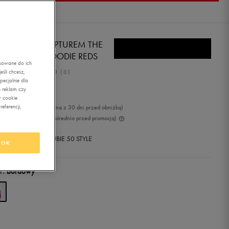
I'S BLUZA Z KAPTUREM THE
IGINAL HM HOODIE REDS
asowane do ich
0.0
śli chcesz,
(
0
)
ecjalnie dla
2,49
zł
z Vat
 reklam czy
w cookie
eferencji,
99
zł
-6%
(najniższa cena z 30 dni przed obniżką)
99
zł
-15%
(cena bezpośrednio przed promocją)
+ 1250 PKT W
KLUBIE 50 STYLE
OK
r:
bordowy