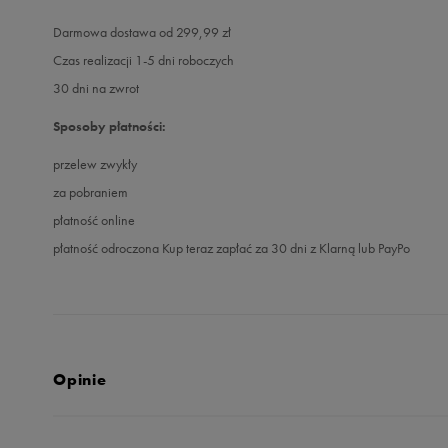
Darmowa dostawa od 299,99 zł
Czas realizacji 1-5 dni roboczych
30 dni na zwrot
Sposoby płatności:
przelew zwykły
za pobraniem
płatność online
płatność odroczona Kup teraz zapłać za 30 dni z Klarną lub PayPo
Opinie