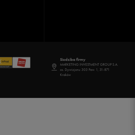
Siedziba firmy
MARKETING INVESTMENT GROUP S.A.
os. Dywizjonu 303 Paw. 1, 31-871
Kraków