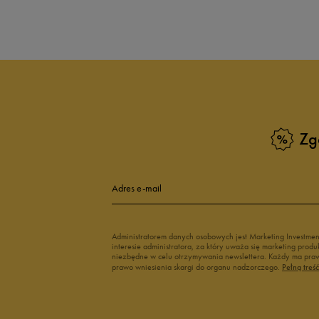
Produkt nie posia
Zg
Adres e-mail
Administratorem danych osobowych jest Marketing Investme
interesie administratora, za który uważa się marketing pro
niezbędne w celu otrzymywania newslettera. Każdy ma prawo
prawo wniesienia skargi do organu nadzorczego.
Pełną treś