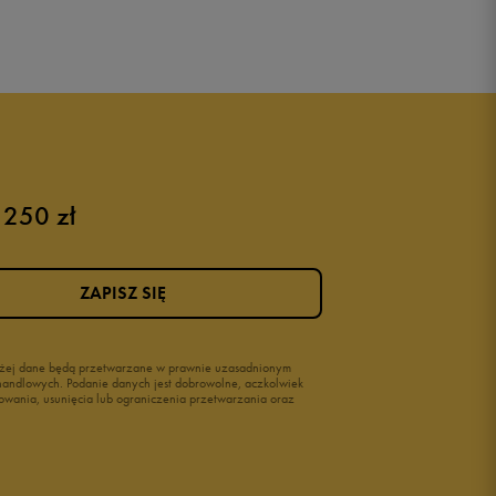
 250 zł
ZAPISZ SIĘ
wyżej dane będą przetwarzane w prawnie uzasadnionym
i handlowych. Podanie danych jest dobrowolne, aczkolwiek
owania, usunięcia lub ograniczenia przetwarzania oraz