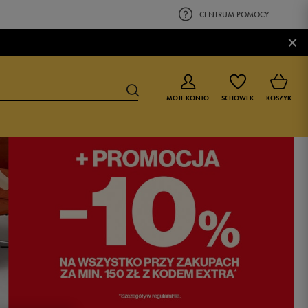
CENTRUM POMOCY
×
MOJE KONTO
SCHOWEK
KOSZYK
BUTY DLA CHŁOPCA
BUTY DLA DZIEWCZYNKI
0-4 lat
0-4 lat
4-8 lat
4-8 lat
9-16 lat
9-16 lat