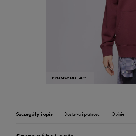
Skechers
Timberland
Umbro
Under Armour
Up8
U.S. Polo ASSN.
Vans
PROMO: DO -30%
Szczegóły i opis
Dostawa i płatność
Opinie