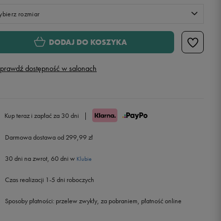
bierz rozmiar
S
DODAJ DO KOSZYKA
M
prawdź dostępność w salonach
L
XL
Powiadom o dostępności
Kup teraz i zapłać za 30 dni
|
Darmowa dostawa od 299,99 zł
30 dni na zwrot, 60 dni w
Klubie
Czas realizacji 1-5 dni roboczych
Sposoby płatności:
przelew zwykły, za pobraniem, płatność online