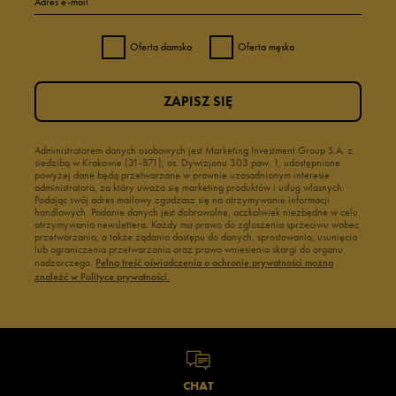
Adres e-mail
Oferta damska
Oferta męska
ZAPISZ SIĘ
Administratorem danych osobowych jest Marketing Investment Group S.A. z
siedzibą w Krakowie (31-871), os. Dywizjonu 303 paw. 1, udostępnione
powyżej dane będą przetwarzane w prawnie uzasadnionym interesie
administratora, za który uważa się marketing produktów i usług własnych.
Podając swój adres mailowy zgadzasz się na otrzymywanie informacji
handlowych. Podanie danych jest dobrowolne, aczkolwiek niezbędne w celu
otrzymywania newslettera. Każdy ma prawo do zgłoszenia sprzeciwu wobec
przetwarzania, a także żądania dostępu do danych, sprostowania, usunięcia
lub ograniczenia przetwarzania oraz prawo wniesienia skargi do organu
nadzorczego.
Pełną treść oświadczenia o ochronie prywatności można
znaleźć w Polityce prywatności.
CHAT