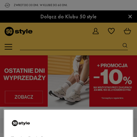
ZWROT DO 30 DNI. W KLUBIE DO 60 DNI.
×
Dołącz do Klubu 50 style
STRONA GŁÓWNA
LOTTO TRACER
LOTTO TRACER