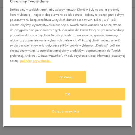
Chronimy Twoje dane
Wyników
0
Dokładamy wszelkich starań, aby zakupy naszych Klientów były udane, a produkty,
Sortuj:
FILTRUJ
które wybierają – najlepiej dopasowane do ich potrzeb. Robimy to jednak przy pełnym
REKOMENDOWANE
poszanowaniu bezpieczeństwa wszystkich danych osobowych. Kliknij „OK”, jeśli
Pokaż
chcesz, abyśmy wykorzystywali informacje o Twoich zachowaniach na naszej stronie
60
do przygotowania personalizowanych specjalnie dla Ciebie treści, w tym rekomendacji
z 0
produktów dopasowanych do Twoich potrzeb i zainteresowań, spersonalizowanych
reklam czy zapamiętywanie wybranych preferencji. W każdej chwili możesz zmienić
swoją decyzję i ustawienia dotyczące plików cookie wybierając „Dostosuj”. Jeśli nie
Nie wybrano filtrów
chcesz otrzymywać spersonalizowanej oferty produktów, dopasowanych do Twoich
preferencji, wybierz „Odrzuć wszystkie”. W celu uzyskania więcej informacji, przeczytaj
naszą
politykę prywatności.
Dostosuj
OK
Brak produktów do wyświetlenia
Zmień kryteria wyszukiwania lub
Odrzuć wszystkie
usuń wybrane filtry