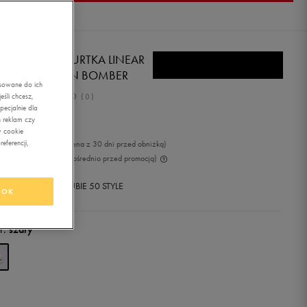
W BALANCE KURTKA LINEAR
RITAGE WOVEN BOMBER
asowane do ich
0.0
śli chcesz,
(
0
)
ecjalnie dla
9,99
zł
z Vat
 reklam czy
w cookie
eferencji,
99
zł
-11%
(najniższa cena z 30 dni przed obniżką)
99
zł
-20%
(cena bezpośrednio przed promocją)
+ 1750 PKT W
KLUBIE 50 STYLE
OK
r:
szary