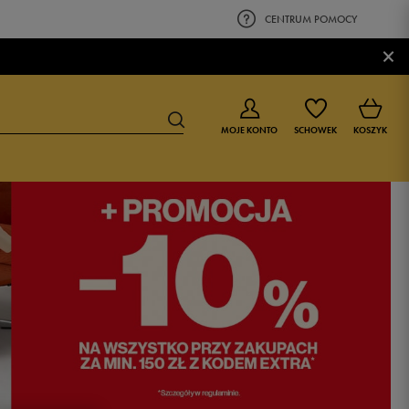
CENTRUM POMOCY
×
MOJE KONTO
SCHOWEK
KOSZYK
BUTY DLA CHŁOPCA
BUTY DLA DZIEWCZYNKI
0-4 lat
0-4 lat
4-8 lat
4-8 lat
9-16 lat
9-16 lat