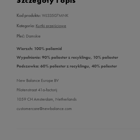
Szczegóły i opis
Kod produktu:
WJ33507MNK
Kategoria:
Kurtki przejściowe
Płeć:
Damskie
Wierzch: 100% poliamid
Wypełnienie: 90% poliester z recyklingu, 10% poliester
Podszewka: 60% poliester z recyklingu, 40% poliester
New Balance Europe BV
Pilotenstraat 41a-factorij
1059 CH Amsterdam, Netherlands
customercare@newbalance.com