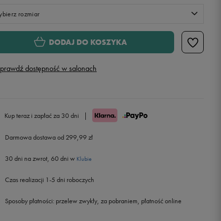
bierz rozmiar
XS
DODAJ DO KOSZYKA
S
prawdź dostępność w salonach
M
L
Kup teraz i zapłać za 30 dni
|
Darmowa dostawa od 299,99 zł
30 dni na zwrot, 60 dni w
Klubie
Czas realizacji 1-5 dni roboczych
Sposoby płatności:
przelew zwykły, za pobraniem, płatność online