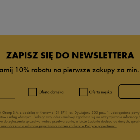
da recenzji
ZAPISZ SIĘ DO NEWSLETTERA
arnij 10% rabatu na pierwsze zakupy za min.
Oferta damska
Oferta męska
nt Group S.A. z siedzibą w Krakowie (31-871), os. Dywizjonu 303 paw. 1, udostępnione po
duktów i usług własnych. Podając swój adres mailowy zgadzasz się na otrzymywanie informacj
 do zgłoszenia sprzeciwu wobec przetwarzania, a także żądania dostępu do danych, sprost
ć oświadczenia o ochronie prywatności można znaleźć w Polityce prywatności.