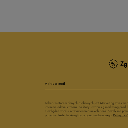
Produkt nie posia
Zg
Adres e-mail
Administratorem danych osobowych jest Marketing Investme
interesie administratora, za który uważa się marketing pro
niezbędne w celu otrzymywania newslettera. Każdy ma prawo
prawo wniesienia skargi do organu nadzorczego.
Pełną treś