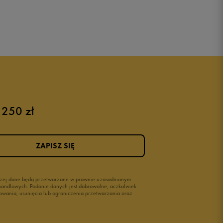
 250 zł
ZAPISZ SIĘ
wyżej dane będą przetwarzane w prawnie uzasadnionym
i handlowych. Podanie danych jest dobrowolne, aczkolwiek
owania, usunięcia lub ograniczenia przetwarzania oraz