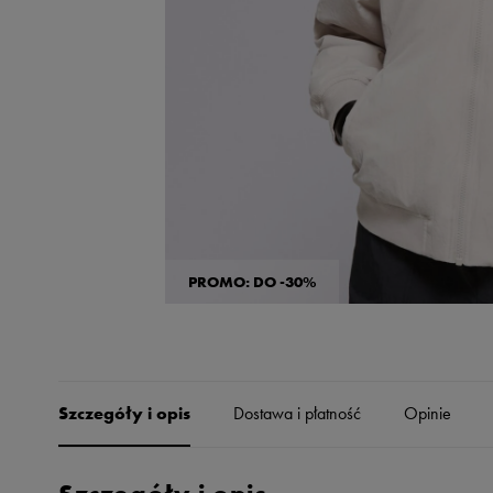
Skechers
Timberland
Umbro
Under Armour
Up8
U.S. Polo ASSN.
Vans
PROMO: DO -30%
Szczegóły i opis
Dostawa i płatność
Opinie