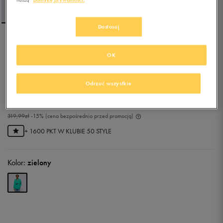
Dostosuj
NIKE BLUZA GA M NK DF
OK
STD ISS QZ NBA
5.0
(
1
)
Odrzuć wszystkie
271,99
zł
z Vat
303,99
zł
-11%
(najniższa cena z 30 dni przed obniżką)
319,99
zł
-15%
(cena bezpośrednio przed promocją)
+ 1600 PKT W
KLUBIE 50 STYLE
Kolor:
zielony