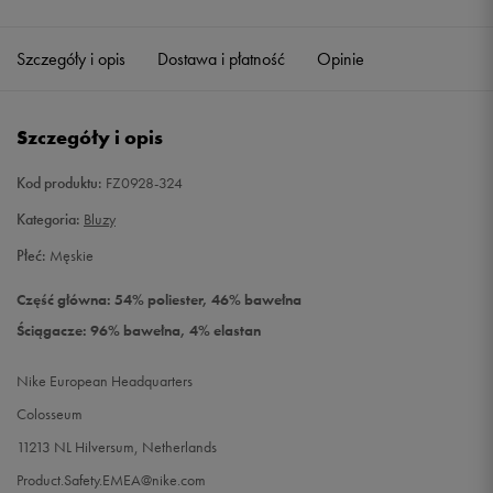
Szczegóły i opis
Dostawa i płatność
Opinie
Szczegóły i opis
Kod produktu:
FZ0928-324
Kategoria:
Bluzy
Płeć:
Męskie
Część główna: 54% poliester, 46% bawełna
Ściągacze: 96% bawełna, 4% elastan
Nike European Headquarters
Colosseum
11213 NL Hilversum, Netherlands
Product.Safety.EMEA@nike.com