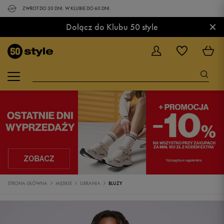
ZWROT DO 30 DNI. W KLUBIE DO 60 DNI.
×
Dołącz do Klubu 50 style
STRONA GŁÓWNA
MĘSKIE
UBRANIA
BLUZY