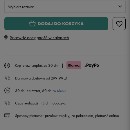
Wybierz rozmiar
XS
Powiadom o dostępności
DODAJ DO KOSZYKA
Sprawdź dostępność w salonach
S
M
Kup teraz i zapłać za 30 dni
|
L
Darmowa dostawa od 299,99 zł
XL
Powiadom o dostępności
30 dni na zwrot, 60 dni w
Klubie
XXL
Powiadom o dostępności
Czas realizacji 1-5 dni roboczych
XXXL
Powiadom o dostępności
Sposoby płatności:
przelew zwykły, za pobraniem, płatność online