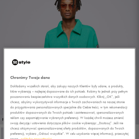
Chronimy Twoje dane
Dokładamy wszelkich starań, aby zakupy naszych Klientów były udane, a produkty,
które wybierają – najlepiej dopasowane do ich potrzeb. Robimy to jednak przy pełnym
poszanowaniu bezpieczeństwa wszystkich danych osobowych. Kliknij „OK”, jeśli
chcesz, abyśmy wykorzystywali informacje o Twoich zachowaniach na naszej stronie
do przygotowania personalizowanych specjalnie dla Ciebie treści, w tym rekomendacji
produktów dopasowanych do Twoich potrzeb i zainteresowań, spersonalizowanych
1/4
reklam czy zapamiętywanie wybranych preferencji. W każdej chwili możesz zmienić
PROMO: DO -30%
swoją decyzję i ustawienia dotyczące plików cookie wybierając „Dostosuj”. Jeśli nie
chcesz otrzymywać spersonalizowanej oferty produktów, dopasowanych do Twoich
preferencji, wybierz „Odrzuć wszystkie”. W celu uzyskania więcej informacji, przeczytaj
naszą
politykę prywatności.