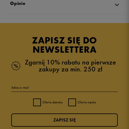
Opinie
5.0
opinii klientów
1
z całego okresu
ZAPISZ SIĘ DO
zebranych i zweryfikowanych przez
NEWSLETTERA
Zgarnij 10% rabatu na pierwsze
zakupy za min. 250 zł
5
100%
Adres e-mail
4
0%
Oferta damska
Oferta męska
3
0%
ZAPISZ SIĘ
2
0%