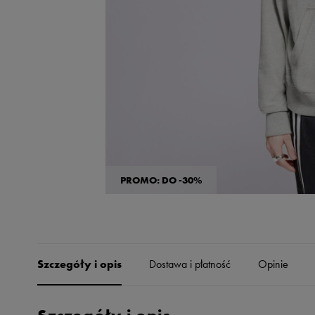
Skechers
Timberland
Umbro
Under Armour
Up8
U.S. Polo ASSN.
Vans
PROMO: DO -30%
Szczegóły i opis
Dostawa i płatność
Opinie