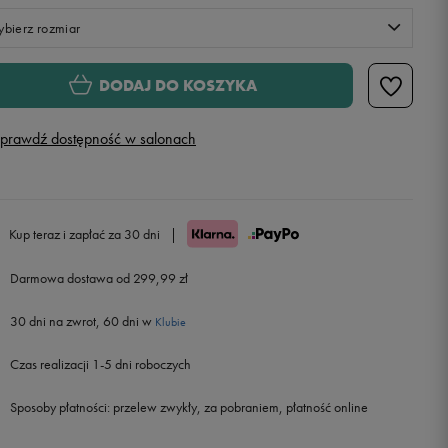
bierz rozmiar
S
DODAJ DO KOSZYKA
M
prawdź dostępność w salonach
L
XL
Powiadom o dostępności
Kup teraz i zapłać za 30 dni
|
Darmowa dostawa od 299,99 zł
30 dni na zwrot, 60 dni w
Klubie
Czas realizacji 1-5 dni roboczych
Sposoby płatności:
przelew zwykły, za pobraniem, płatność online