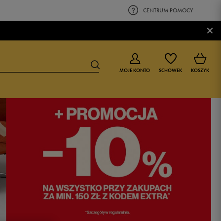
CENTRUM POMOCY
×
MOJE KONTO
SCHOWEK
KOSZYK
BUTY DLA CHŁOPCA
BUTY DLA DZIEWCZYNKI
0-4 lat
0-4 lat
4-8 lat
4-8 lat
9-16 lat
9-16 lat