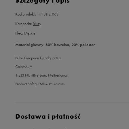
Szczegóły i opis
Kod produktu:
FN3112-063
Kategoria:
Bluzy
Płeć:
Męskie
Materiał główny: 80% bawełna, 20% poliester
Nike European Headquarters
Colosseum
11213 NL Hilversum, Netherlands
Product.Safety.EMEA@nike.com
Dostawa i płatność