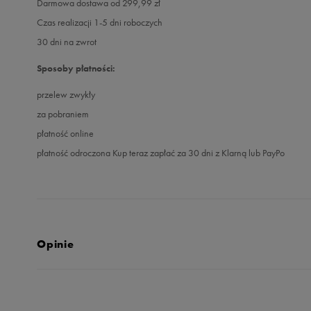
Darmowa dostawa od 299,99 zł
Czas realizacji 1-5 dni roboczych
30 dni na zwrot
Sposoby płatności:
przelew zwykły
za pobraniem
płatność online
płatność odroczona Kup teraz zapłać za 30 dni z Klarną lub PayPo
Opinie
5.0