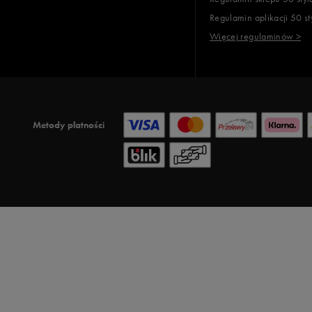
Regulamin aplikacji 50 st
Więcej regulaminów >
Metody płatności