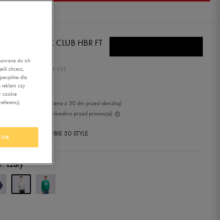
E BLUZA M NK CLUB HBR FT
POLO
asowane do ich
5.0
śli chcesz,
(
1
)
ecjalnie dla
2,99
zł
z Vat
 reklam czy
w cookie
eferencji,
99
zł
-10%
(najniższa cena z 30 dni przed obniżką)
99
zł
-10%
(cena bezpośrednio przed promocją)
+ 1350 PKT W
KLUBIE 50 STYLE
OK
r:
szary