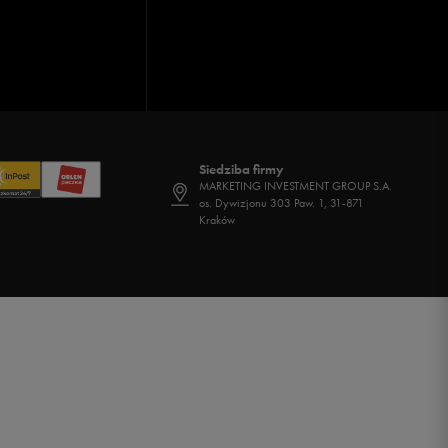
Siedziba firmy
MARKETING INVESTMENT GROUP S.A.
os. Dywizjonu 303 Paw. 1, 31-871
Kraków