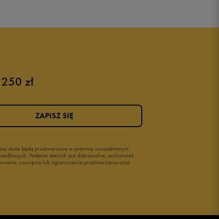
 250 zł
ZAPISZ SIĘ
wyżej dane będą przetwarzane w prawnie uzasadnionym
i handlowych. Podanie danych jest dobrowolne, aczkolwiek
owania, usunięcia lub ograniczenia przetwarzania oraz