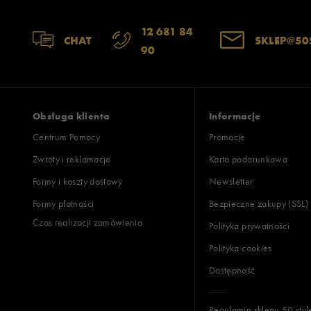
Zgodność z rozmiarem
Liczba głosów
12 681 84
CHAT
SKLEP@50
90
zaniżony
zgodny
zawyż
Szerokość
Liczba głosów
wąski
standardowy
szer
Obsługa klienta
Informacje
Centrum Pomocy
Promocje
Zwroty i reklamacje
Karta podarunkowa
Jak zbieramy opinie?
Formy i koszty dostawy
Newsletter
Formy płatności
Bezpieczne zakupy (SSL)
Opinie k
Czas realizacji zamówienia
Polityka prywatności
Polityka cookies
Dostępność
Regulamin sklepu 50 styl