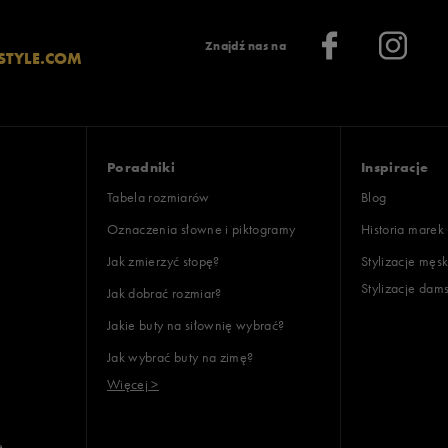
: 1
Znajdź nas na
STYLE.COM
ony
: 1
oki
Poradniki
Inspiracje
Tabela rozmiarów
Blog
Oznaczenia słowne i piktogramy
Historia marek
Jak zmierzyć stopę?
Stylizacje męsk
Stylizacje dam
Jak dobrać rozmiar?
lientów
Jakie buty na siłownię wybrać?
Jak wybrać buty na zimę?
Wyczyść
Szukaj
Więcej >
e