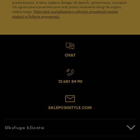
przetwarzania, a także żądania dostępu do danych, sprostowania, usunięcia
lub ograniczenia przetwarzania oraz prawo wniesienia skargi do organu
nadzorczego.
Pełną treść oświadczenia o ochronie prywatności można
znaleźć w Polityce prywatności.
CHAT
12 681 84 90
SKLEP@50STYLE.COM
Obsługa klienta