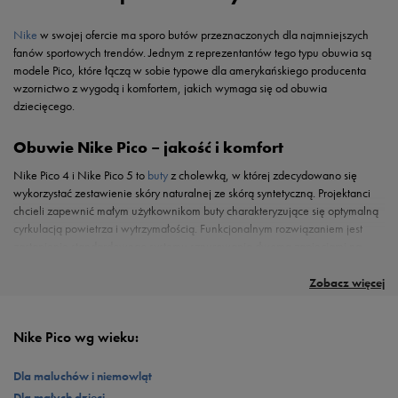
kształt, są gwarancją, że naszego malucha nic nie będzie uwierać,uciskać, obcierać i
że będzie czuł się w pełni komfortowo.
Nike
w swojej ofercie ma sporo butów przeznaczonych dla najmniejszych
fanów sportowych trendów. Jednym z reprezentantów tego typu obuwia są
modele Pico, które łączą w sobie typowe dla amerykańskiego producenta
wzornictwo z wygodą i komfortem, jakich wymaga się od obuwia
dziecięcego.
Obuwie Nike Pico – jakość i komfort
Nike Pico 4 i Nike Pico 5 to
buty
z cholewką, w której zdecydowano się
wykorzystać zestawienie skóry naturalnej ze skórą syntetyczną. Projektanci
chcieli zapewnić małym użytkownikom buty charakteryzujące się optymalną
cyrkulacją powietrza i wytrzymałością. Funkcjonalnym rozwiązaniem jest
zastąpienie standardowego systemu sznurowania dwoma zapięciami na
rzeczy. W znacznym stopniu ułatwia to zakładanie i zdejmowanie obuwia,
co z pewnością stanowi zaletę dla rodziców małych pociech. Wewnątrz
Zobacz więcej
modelu Nike Pico znajduje się tekstylna wyściółka, która dzięki miękkości
przyjemnie otula stopę malucha i usprawnia wentylację. Podeszwa
wykonana z
phylonowej pianki
i gumy gwarantuje dobrą przyczepność do
Nike Pico wg wieku:
podłoża, minimalizując ryzyko upadku. Ponadto jest lekka, elastyczna i ma
właściwości amortyzacyjne. Model Pico 4 i Pico 5 dostępny jest w wielu
Dla maluchów i niemowląt
ciekawych kolorystykach dla chłopców i dziewczynek.
Dla małych dzieci