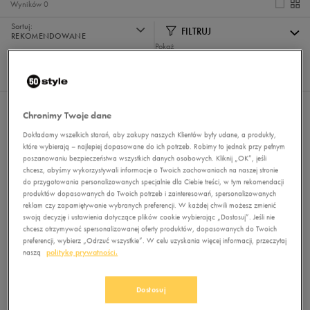
Wyników
0
Sortuj:
FILTRUJ
REKOMENDOWANE
Pokaż
60
z 0
Nie wybrano filtrów
Chronimy Twoje dane
Dokładamy wszelkich starań, aby zakupy naszych Klientów były udane, a produkty,
które wybierają – najlepiej dopasowane do ich potrzeb. Robimy to jednak przy pełnym
poszanowaniu bezpieczeństwa wszystkich danych osobowych. Kliknij „OK”, jeśli
chcesz, abyśmy wykorzystywali informacje o Twoich zachowaniach na naszej stronie
do przygotowania personalizowanych specjalnie dla Ciebie treści, w tym rekomendacji
produktów dopasowanych do Twoich potrzeb i zainteresowań, spersonalizowanych
reklam czy zapamiętywanie wybranych preferencji. W każdej chwili możesz zmienić
swoją decyzję i ustawienia dotyczące plików cookie wybierając „Dostosuj”. Jeśli nie
chcesz otrzymywać spersonalizowanej oferty produktów, dopasowanych do Twoich
Brak produktów do wyświetlenia
preferencji, wybierz „Odrzuć wszystkie”. W celu uzyskania więcej informacji, przeczytaj
Zmień kryteria wyszukiwania lub
naszą
politykę prywatności.
usuń wybrane filtry
Dostosuj