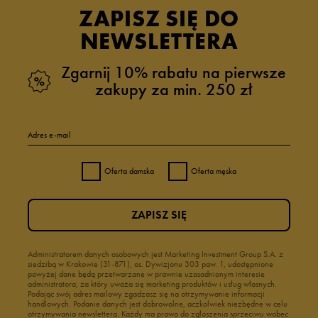
ZAPISZ SIĘ DO
NEWSLETTERA
Zgarnij 10% rabatu na pierwsze
zakupy za min. 250 zł
Adres e-mail
Oferta damska
Oferta męska
ZAPISZ SIĘ
Administratorem danych osobowych jest Marketing Investment Group S.A. z
siedzibą w Krakowie (31-871), os. Dywizjonu 303 paw. 1, udostępnione
powyżej dane będą przetwarzane w prawnie uzasadnionym interesie
administratora, za który uważa się marketing produktów i usług własnych.
Podając swój adres mailowy zgadzasz się na otrzymywanie informacji
handlowych. Podanie danych jest dobrowolne, aczkolwiek niezbędne w celu
otrzymywania newslettera. Każdy ma prawo do zgłoszenia sprzeciwu wobec