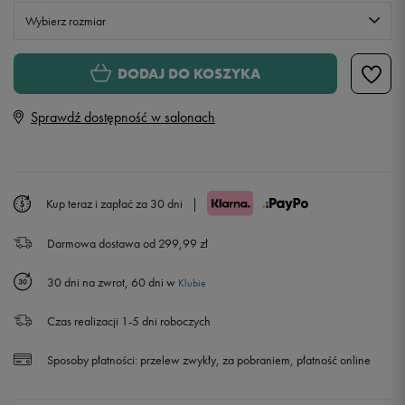
Wybierz rozmiar
XS
Powiadom o dostępności
DODAJ DO KOSZYKA
Sprawdź dostępność w salonach
S
M
Kup teraz i zapłać za 30 dni
|
L
Darmowa dostawa od 299,99 zł
30 dni na zwrot, 60 dni w
Klubie
Czas realizacji 1-5 dni roboczych
Sposoby płatności:
przelew zwykły, za pobraniem, płatność online