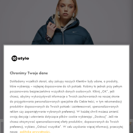
Chronimy Twoje dane
Dokładamy wszelkich starań, aby zakupy naszych Klientów były udane, a produkty,
które wybierają – najlepiej dopasowane do ich potrzeb. Robimy to jednak przy pełnym
poszanowaniu bezpieczeństwa wszystkich danych osobowych. Kliknij „OK”, jeśli
chcesz, abyśmy wykorzystywali informacje o Twoich zachowaniach na naszej stronie
do przygotowania personalizowanych specjalnie dla Ciebie treści, w tym rekomendacji
produktów dopasowanych do Twoich potrzeb i zainteresowań, spersonalizowanych
reklam czy zapamiętywanie wybranych preferencji. W każdej chwili możesz zmienić
1/5
swoją decyzję i ustawienia dotyczące plików cookie wybierając „Dostosuj”. Jeśli nie
chcesz otrzymywać spersonalizowanej oferty produktów, dopasowanych do Twoich
preferencji, wybierz „Odrzuć wszystkie”. W celu uzyskania więcej informacji, przeczytaj
naszą
politykę prywatności.