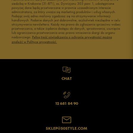
siedzibą w Krakowie (31-871), os. Dywizjonu 303 paw. 1, udostępnione
powyżej dane będą przetwarzane w prawnie uzasadnionym interesie
administratora, za który uważa się marketing produktów i usług własnych.
Podając swój adres mailowy zgadzasz się na otrzymywanie informacji
handlowych. Podanie danych jest dobrowolne, aczkolwiek niezbędne w celu
otrzymywania newslettera. Każdy ma prawo do zgłoszenia sprzeciwu wobec
przetwarzania, a także żądania dostępu do danych, sprostowania, usunięcia
lub ograniczenia przetwarzania oraz prawo wniesienia skargi do organu
nadzorczego.
Pełną treść oświadczenia o ochronie prywatności można
znaleźć w Polityce prywatności.
CHAT
12 681 84 90
SKLEP@50STYLE.COM