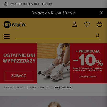
ZWROT DO 30 DNI. W KLUBIE DO 60 DNI.
×
Dołącz do Klubu 50 style
STRONA GŁÓWNA
DAMSKIE
UBRANIA
KURTKI ZIMOWE