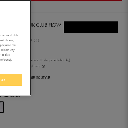
KE SZORTY M NK CLUB FLOW
SHORT
asowane do ich
0.0
śli chcesz,
(
0
)
ecjalnie dla
9,99
zł
z Vat
 reklam czy
w cookie
eferencji,
99
zł
-15%
(najniższa cena z 30 dni przed obniżką)
99
zł
-42%
(cena początkowa)
+ 550 PKT W
KLUBIE 50 STYLE
OK
r:
niebieski