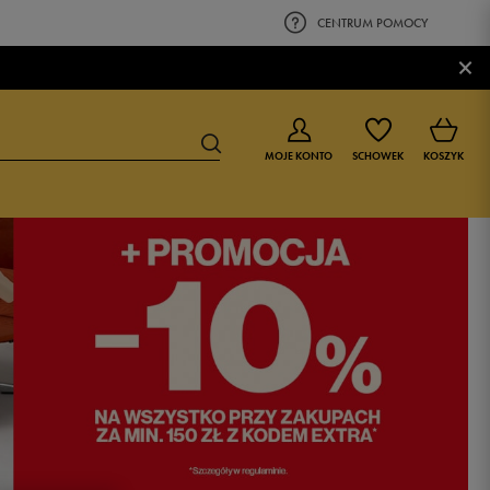
CENTRUM POMOCY
×
MOJE KONTO
SCHOWEK
KOSZYK
BUTY DLA CHŁOPCA
BUTY DLA DZIEWCZYNKI
0-4 lat
0-4 lat
4-8 lat
4-8 lat
9-16 lat
9-16 lat