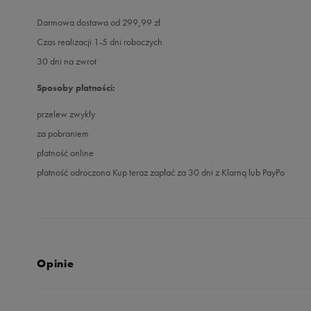
Darmowa dostawa od 299,99 zł
Czas realizacji 1-5 dni roboczych
30 dni na zwrot
Sposoby płatności:
przelew zwykły
za pobraniem
płatność online
płatność odroczona Kup teraz zapłać za 30 dni z Klarną lub PayPo
Opinie