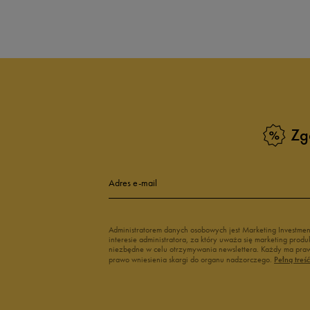
Produkt nie posia
Zg
Adres e-mail
Administratorem danych osobowych jest Marketing Investme
interesie administratora, za który uważa się marketing pro
niezbędne w celu otrzymywania newslettera. Każdy ma prawo
prawo wniesienia skargi do organu nadzorczego.
Pełną treś