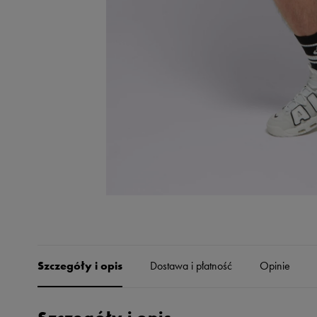
Skechers
Timberland
Umbro
Under Armour
Up8
U.S. Polo ASSN.
Vans
Szczegóły i opis
Dostawa i płatność
Opinie