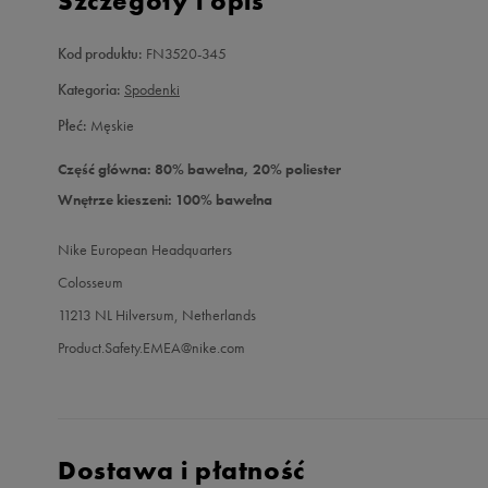
Szczegóły i opis
Kod produktu:
FN3520-345
Kategoria:
Spodenki
Płeć:
Męskie
Część główna: 80% bawełna, 20% poliester
Wnętrze kieszeni: 100% bawełna
Nike European Headquarters
Colosseum
11213 NL Hilversum, Netherlands
Product.Safety.EMEA@nike.com
Dostawa i płatność