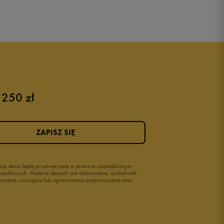
 250 zł
ZAPISZ SIĘ
wyżej dane będą przetwarzane w prawnie uzasadnionym
i handlowych. Podanie danych jest dobrowolne, aczkolwiek
owania, usunięcia lub ograniczenia przetwarzania oraz