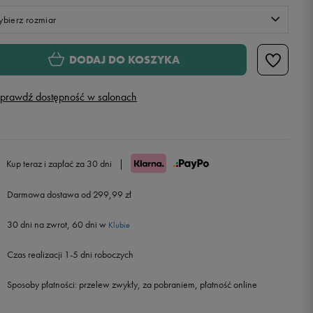
bierz rozmiar
S
Powiadom o dostępności
DODAJ DO KOSZYKA
M
Powiadom o dostępności
prawdź dostępność w salonach
L
XL
Kup teraz i zapłać za 30 dni
|
Darmowa dostawa od 299,99 zł
30 dni na zwrot, 60 dni w
Klubie
Czas realizacji 1-5 dni roboczych
Sposoby płatności:
przelew zwykły, za pobraniem, płatność online