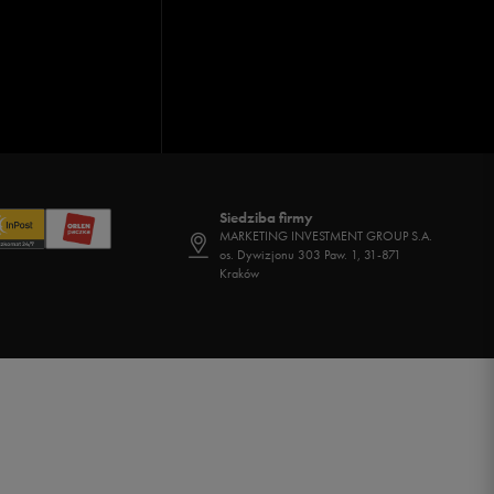
Siedziba firmy
MARKETING INVESTMENT GROUP S.A.
os. Dywizjonu 303 Paw. 1, 31-871
Kraków