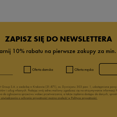
da recenzji
ZAPISZ SIĘ DO NEWSLETTERA
arnij 10% rabatu na pierwsze zakupy za min.
Oferta damska
Oferta męska
nt Group S.A. z siedzibą w Krakowie (31-871), os. Dywizjonu 303 paw. 1, udostępnione po
duktów i usług własnych. Podając swój adres mailowy zgadzasz się na otrzymywanie informacj
 do zgłoszenia sprzeciwu wobec przetwarzania, a także żądania dostępu do danych, sprost
ć oświadczenia o ochronie prywatności można znaleźć w Polityce prywatności.