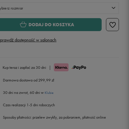
bierz rozmiar
S
DODAJ DO KOSZYKA
M
prawdź dostępność w salonach
L
XL
Kup teraz i zapłać za 30 dni
|
Darmowa dostawa od 299,99 zł
30 dni na zwrot, 60 dni w
Klubie
Czas realizacji 1-5 dni roboczych
Sposoby płatności:
przelew zwykły, za pobraniem, płatność online