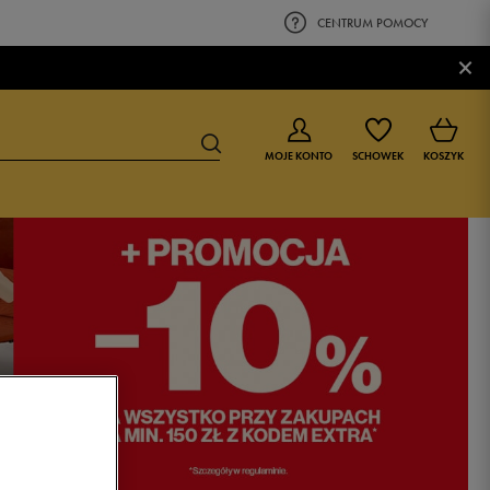
CENTRUM POMOCY
×
MOJE KONTO
SCHOWEK
KOSZYK
BUTY DLA CHŁOPCA
BUTY DLA DZIEWCZYNKI
0-4 lat
0-4 lat
4-8 lat
4-8 lat
9-16 lat
9-16 lat