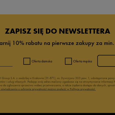
ZAPISZ SIĘ DO NEWSLETTERA
arnij 10% rabatu na pierwsze zakupy za min.
Oferta damska
Oferta męska
nt Group S.A. z siedzibą w Krakowie (31-871), os. Dywizjonu 303 paw. 1, udostępnione po
duktów i usług własnych. Podając swój adres mailowy zgadzasz się na otrzymywanie informacj
 do zgłoszenia sprzeciwu wobec przetwarzania, a także żądania dostępu do danych, sprost
ć oświadczenia o ochronie prywatności można znaleźć w Polityce prywatności.