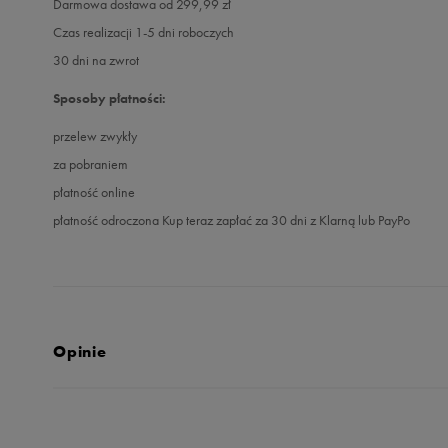
Darmowa dostawa od 299,99 zł
Czas realizacji 1-5 dni roboczych
30 dni na zwrot
Sposoby płatności:
przelew zwykły
za pobraniem
płatność online
płatność odroczona Kup teraz zapłać za 30 dni z Klarną lub PayPo
Opinie
Produkt nie posia