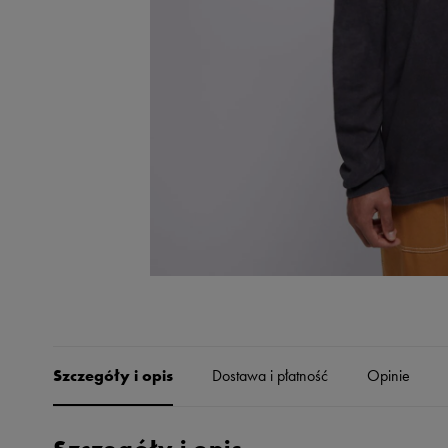
Skechers
Timberland
Umbro
Under Armour
Up8
U.S. Polo ASSN.
Vans
Szczegóły i opis
Dostawa i płatność
Opinie