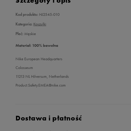
Szczegóły i opis
Kod produktu:
HJ2545-010
Kategoria:
Koszulki
Płeć:
Męskie
Materiał: 100% bawełna
Nike European Headquarters
Colosseum
11213 NL Hilversum, Netherlands
Product.Safety.EMEA@nike.com
Dostawa i płatność