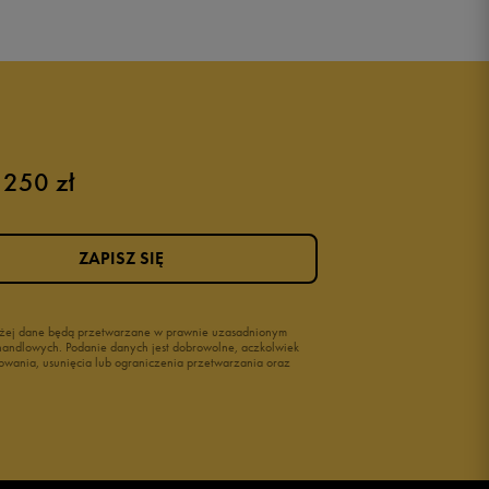
 250 zł
ZAPISZ SIĘ
wyżej dane będą przetwarzane w prawnie uzasadnionym
i handlowych. Podanie danych jest dobrowolne, aczkolwiek
owania, usunięcia lub ograniczenia przetwarzania oraz