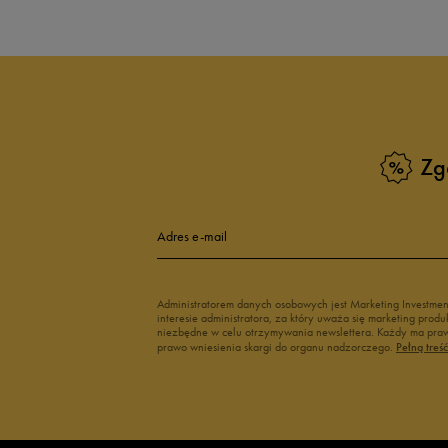
Zg
Adres e-mail
Administratorem danych osobowych jest Marketing Investme
interesie administratora, za który uważa się marketing pro
niezbędne w celu otrzymywania newslettera. Każdy ma prawo
prawo wniesienia skargi do organu nadzorczego.
Pełną treś