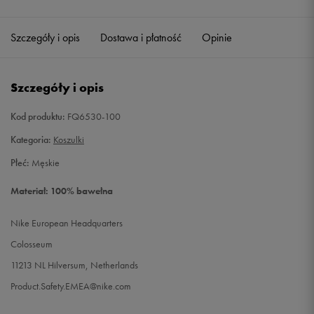
Szczegóły i opis
Dostawa i płatność
Opinie
Szczegóły i opis
Kod produktu:
FQ6530-100
Kategoria:
Koszulki
Płeć:
Męskie
Materiał: 100% bawełna
Nike European Headquarters
Colosseum
11213 NL Hilversum, Netherlands
Product.Safety.EMEA@nike.com