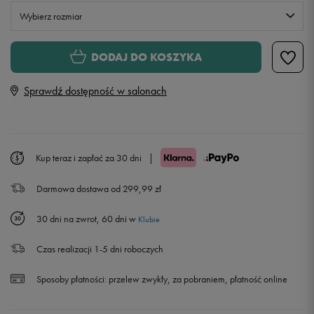
Wybierz rozmiar
XS
Powiadom o dostępności
DODAJ DO KOSZYKA
Sprawdź dostępność w salonach
S
M
Kup teraz i zapłać za 30 dni
|
L
Darmowa dostawa od 299,99 zł
XL
30 dni na zwrot, 60 dni w
Klubie
XXL
Powiadom o dostępności
Czas realizacji 1-5 dni roboczych
Sposoby płatności:
przelew zwykły, za pobraniem, płatność online