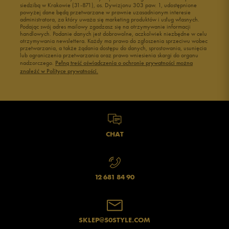
siedzibą w Krakowie (31-871), os. Dywizjonu 303 paw. 1, udostępnione
powyżej dane będą przetwarzane w prawnie uzasadnionym interesie
administratora, za który uważa się marketing produktów i usług własnych.
Podając swój adres mailowy zgadzasz się na otrzymywanie informacji
handlowych. Podanie danych jest dobrowolne, aczkolwiek niezbędne w celu
otrzymywania newslettera. Każdy ma prawo do zgłoszenia sprzeciwu wobec
przetwarzania, a także żądania dostępu do danych, sprostowania, usunięcia
lub ograniczenia przetwarzania oraz prawo wniesienia skargi do organu
nadzorczego.
Pełną treść oświadczenia o ochronie prywatności można
znaleźć w Polityce prywatności.
CHAT
12 681 84 90
SKLEP@50STYLE.COM