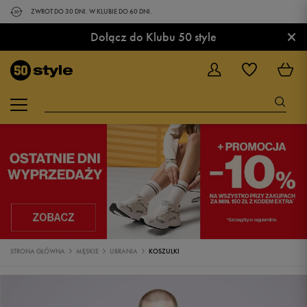
ZWROT DO 30 DNI. W KLUBIE DO 60 DNI.
×
Dołącz do Klubu 50 style
STRONA GŁÓWNA
MĘSKIE
UBRANIA
KOSZULKI