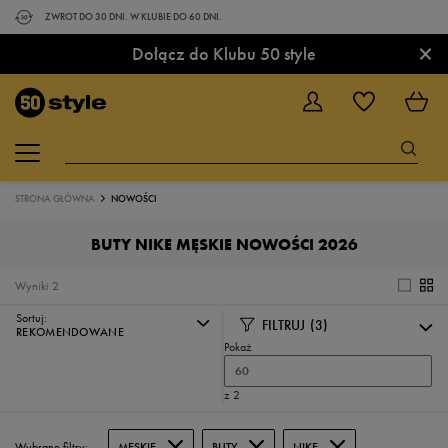
ZWROT DO 30 DNI. W KLUBIE DO 60 DNI.
×
Dołącz do Klubu 50 style
STRONA GŁÓWNA
NOWOŚCI
BUTY NIKE MĘSKIE NOWOŚCI 2026
Wyniki
2
Sortuj:
FILTRUJ
(3)
REKOMENDOWANE
Pokaż
60
z 2
Wybrane filtry:
MĘSKIE
BUTY
NIKE