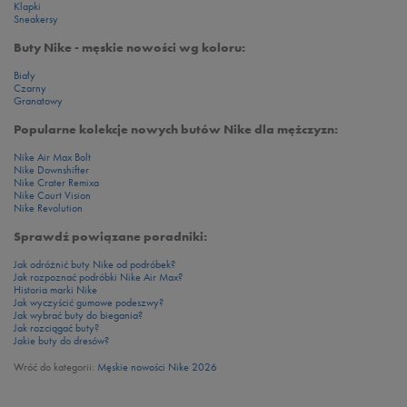
Klapki
Sneakersy
Buty Nike - męskie nowości wg koloru:
Biały
Czarny
Granatowy
Popularne kolekcje nowych butów Nike dla mężczyzn:
Nike Air Max Bolt
Nike Downshifter
Nike Crater Remixa
Nike Court Vision
Nike Revolution
Sprawdź powiązane poradniki:
Jak odróżnić buty Nike od podróbek?
Jak rozpoznać podróbki Nike Air Max?
Historia marki Nike
Jak wyczyścić gumowe podeszwy?
Jak wybrać buty do biegania?
Jak rozciągać buty?
Jakie buty do dresów?
Wróć do kategorii:
Męskie nowości Nike 2026