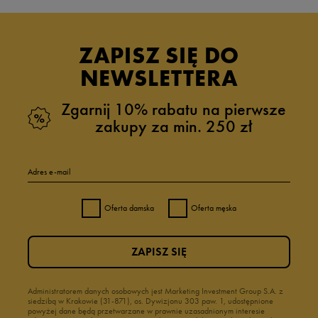
ZAPISZ SIĘ DO
NEWSLETTERA
Zgarnij 10% rabatu na pierwsze
zakupy za min. 250 zł
Adres e-mail
Oferta damska
Oferta męska
ZAPISZ SIĘ
Administratorem danych osobowych jest Marketing Investment Group S.A. z
siedzibą w Krakowie (31-871), os. Dywizjonu 303 paw. 1, udostępnione
powyżej dane będą przetwarzane w prawnie uzasadnionym interesie