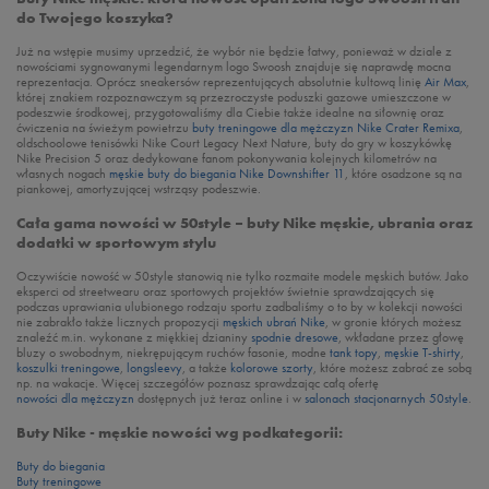
do Twojego koszyka?
Już na wstępie musimy uprzedzić, że wybór nie będzie łatwy, ponieważ w dziale z
nowościami sygnowanymi legendarnym logo Swoosh znajduje się naprawdę mocna
reprezentacja. Oprócz sneakersów reprezentujących absolutnie kultową linię
Air Max
,
której znakiem rozpoznawczym są przezroczyste poduszki gazowe umieszczone w
podeszwie środkowej, przygotowaliśmy dla Ciebie także idealne na siłownię oraz
ćwiczenia na świeżym powietrzu
buty treningowe dla mężczyzn Nike Crater Remixa
,
oldschoolowe tenisówki Nike Court Legacy Next Nature, buty do gry w koszykówkę
Nike Precision 5 oraz dedykowane fanom pokonywania kolejnych kilometrów na
własnych nogach
męskie buty do biegania Nike Downshifter 11
, które osadzone są na
piankowej, amortyzującej wstrząsy podeszwie.
Cała gama nowości w 50style – buty Nike męskie, ubrania oraz
dodatki w sportowym stylu
Oczywiście nowość w 50style stanowią nie tylko rozmaite modele męskich butów. Jako
eksperci od streetwearu oraz sportowych projektów świetnie sprawdzających się
podczas uprawiania ulubionego rodzaju sportu zadbaliśmy o to by w kolekcji nowości
nie zabrakło także licznych propozycji
męskich ubrań Nike
, w gronie których możesz
znaleźć m.in. wykonane z miękkiej dzianiny
spodnie dresowe
, wkładane przez głowę
bluzy o swobodnym, niekrępującym ruchów fasonie, modne
tank topy
,
męskie T-shirty
,
koszulki treningowe
,
longsleevy
, a także
kolorowe szorty
, które możesz zabrać ze sobą
np. na wakacje. Więcej szczegółów poznasz sprawdzając całą ofertę
nowości dla mężczyzn
dostępnych już teraz online i w
salonach stacjonarnych 50style
.
Buty Nike - męskie nowości wg podkategorii:
Buty do biegania
Buty treningowe