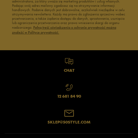
administratora, za który uważa się marketing produktów i usług własnych.
Podając swój adres mailowy zgadzasz się na otrzymywanie informacji
handlowych. Podanie danych jest dobrowolne, aczkolwiek niezbędne w celu
otrzymywania newslettera. Każdy ma prawo do zgłoszenia sprzeciwu wobec
przetwarzania, a także żądania dostępu do danych, sprostowania, usunięcia
lub ograniczenia przetwarzania oraz prawo wniesienia skargi do organu
nadzorczego.
Pełną treść oświadczenia o ochronie prywatności można
znaleźć w Polityce prywatności.
CHAT
12 681 84 90
SKLEP@50STYLE.COM