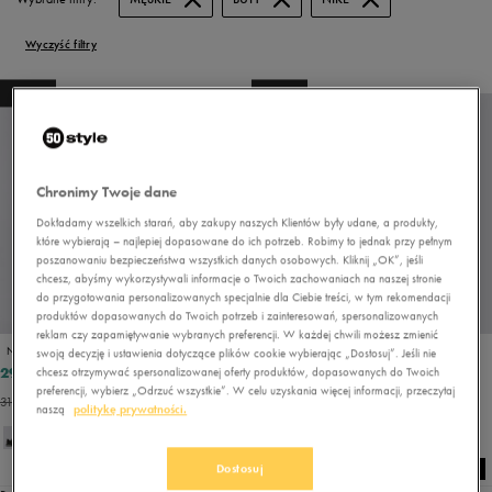
Wyczyść filtry
NEW
NEW
Chronimy Twoje dane
Dokładamy wszelkich starań, aby zakupy naszych Klientów były udane, a produkty,
które wybierają – najlepiej dopasowane do ich potrzeb. Robimy to jednak przy pełnym
poszanowaniu bezpieczeństwa wszystkich danych osobowych. Kliknij „OK”, jeśli
chcesz, abyśmy wykorzystywali informacje o Twoich zachowaniach na naszej stronie
do przygotowania personalizowanych specjalnie dla Ciebie treści, w tym rekomendacji
produktów dopasowanych do Twoich potrzeb i zainteresowań, spersonalizowanych
PROMO: DO -30%
reklam czy zapamiętywanie wybranych preferencji. W każdej chwili możesz zmienić
NIKE M AIR MAX ALPHA TRAINER 6
NIKE M AIR MAX ALPHA TRAINER 6
swoją decyzję i ustawienia dotyczące plików cookie wybierając „Dostosuj”. Jeśli nie
299,99 zł
224,99 zł
389,99 zł
299,99 zł
chcesz otrzymywać spersonalizowanej oferty produktów, dopasowanych do Twoich
preferencji, wybierz „Odrzuć wszystkie”. W celu uzyskania więcej informacji, przeczytaj
311,99 zł
- najniższa cena
254,99 zł
- najniższa cena
naszą
politykę prywatności.
Dostosuj