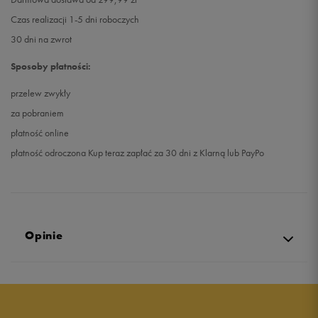
Czas realizacji 1-5 dni roboczych
30 dni na zwrot
Sposoby płatności:
przelew zwykły
za pobraniem
płatność online
płatność odroczona Kup teraz zapłać za 30 dni z Klarną lub PayPo
Opinie
Produkt nie posiada recenzji