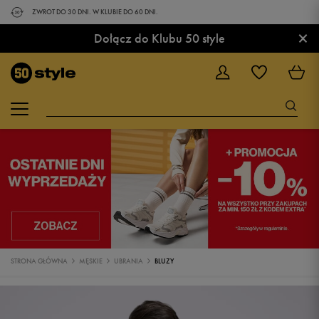
ZWROT DO 30 DNI. W KLUBIE DO 60 DNI.
×
Dołącz do Klubu 50 style
STRONA GŁÓWNA
MĘSKIE
UBRANIA
BLUZY