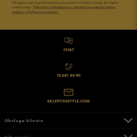
lub ograniczenia przetwarzania oraz prawo wniesienia skargi do organu
nadzorczego.
Pełną treść oświadczenia o ochronie prywatności można
znaleźć w Polityce prywatności.
CHAT
12 681 84 90
SKLEP@50STYLE.COM
Obsługa klienta
Centrum Pomocy