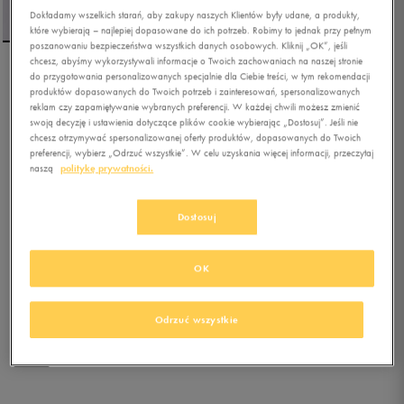
Dokładamy wszelkich starań, aby zakupy naszych Klientów były udane, a produkty,
które wybierają – najlepiej dopasowane do ich potrzeb. Robimy to jednak przy pełnym
poszanowaniu bezpieczeństwa wszystkich danych osobowych. Kliknij „OK”, jeśli
chcesz, abyśmy wykorzystywali informacje o Twoich zachowaniach na naszej stronie
do przygotowania personalizowanych specjalnie dla Ciebie treści, w tym rekomendacji
PUMA BLUZA Z KAPTUREM
produktów dopasowanych do Twoich potrzeb i zainteresowań, spersonalizowanych
PUMA X RIPNDIP GRAPHIC
reklam czy zapamiętywanie wybranych preferencji. W każdej chwili możesz zmienić
HOODIE TR
swoją decyzję i ustawienia dotyczące plików cookie wybierając „Dostosuj”. Jeśli nie
chcesz otrzymywać spersonalizowanej oferty produktów, dopasowanych do Twoich
preferencji, wybierz „Odrzuć wszystkie”. W celu uzyskania więcej informacji, przeczytaj
0.0
(
0
)
naszą
politykę prywatności.
202,49
zł
z Vat
229,49
zł
-12%
(najniższa cena z 30 dni przed obniżką)
Dostosuj
269,99
zł
-25%
(cena bezpośrednio przed promocją)
+ 1350 PKT W
KLUBIE 50 STYLE
OK
Kolor:
czarny
Odrzuć wszystkie