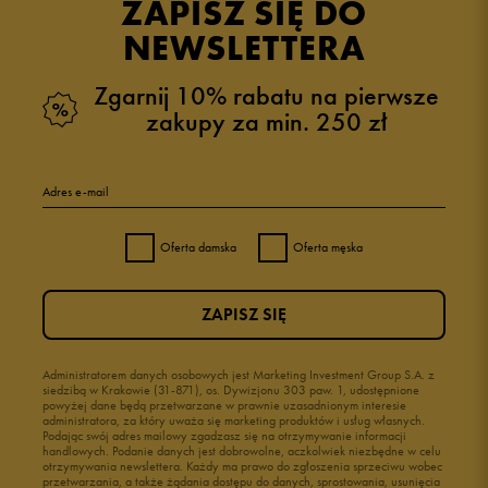
ZAPISZ SIĘ DO
NEWSLETTERA
Zgarnij 10% rabatu na pierwsze
zakupy za min. 250 zł
Adres e-mail
Oferta damska
Oferta męska
ZAPISZ SIĘ
Administratorem danych osobowych jest Marketing Investment Group S.A. z
siedzibą w Krakowie (31-871), os. Dywizjonu 303 paw. 1, udostępnione
powyżej dane będą przetwarzane w prawnie uzasadnionym interesie
administratora, za który uważa się marketing produktów i usług własnych.
Podając swój adres mailowy zgadzasz się na otrzymywanie informacji
handlowych. Podanie danych jest dobrowolne, aczkolwiek niezbędne w celu
otrzymywania newslettera. Każdy ma prawo do zgłoszenia sprzeciwu wobec
przetwarzania, a także żądania dostępu do danych, sprostowania, usunięcia