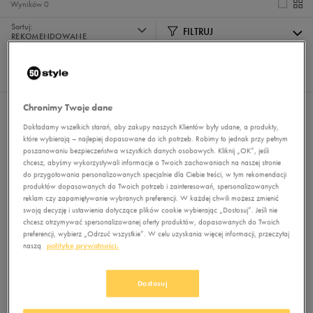
Wyników
0
Sortuj:
FILTRUJ
REKOMENDOWANE
Pokaż
60
z 0
Chronimy Twoje dane
Nie wybrano filtrów
Dokładamy wszelkich starań, aby zakupy naszych Klientów były udane, a produkty,
które wybierają – najlepiej dopasowane do ich potrzeb. Robimy to jednak przy pełnym
poszanowaniu bezpieczeństwa wszystkich danych osobowych. Kliknij „OK”, jeśli
chcesz, abyśmy wykorzystywali informacje o Twoich zachowaniach na naszej stronie
do przygotowania personalizowanych specjalnie dla Ciebie treści, w tym rekomendacji
produktów dopasowanych do Twoich potrzeb i zainteresowań, spersonalizowanych
reklam czy zapamiętywanie wybranych preferencji. W każdej chwili możesz zmienić
swoją decyzję i ustawienia dotyczące plików cookie wybierając „Dostosuj”. Jeśli nie
chcesz otrzymywać spersonalizowanej oferty produktów, dopasowanych do Twoich
Brak produktów do wyświetlenia
preferencji, wybierz „Odrzuć wszystkie”. W celu uzyskania więcej informacji, przeczytaj
naszą
politykę prywatności.
Zmień kryteria wyszukiwania lub
usuń wybrane filtry
Dostosuj