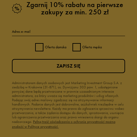
Zgarnij 10% rabatu na pierwsze
zakupy za min. 250 zł
Adres e-mail
Oferta damska
Oferta męska
ZAPISZ SIĘ
Administratorem danych osobowych jest Marketing Investment Group S.A. z
siedzibą w Krakowie (31-871), os. Dywizjonu 303 paw. 1, udostępnione
powyżej dane będą przetwarzane w prawnie uzasadnionym interesie
administratora, za który uważa się marketing produktów i usług własnych.
Podając swój adres mailowy zgadzasz się na otrzymywanie informacji
handlowych. Podanie danych jest dobrowolne, aczkolwiek niezbędne w celu
otrzymywania newslettera. Każdy ma prawo do zgłoszenia sprzeciwu wobec
przetwarzania, a także żądania dostępu do danych, sprostowania, usunięcia
lub ograniczenia przetwarzania oraz prawo wniesienia skargi do organu
nadzorczego.
Pełną treść oświadczenia o ochronie prywatności można
znaleźć w Polityce prywatności.