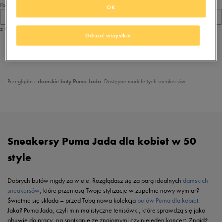
Pokaż
OK
60
z 0
Odrzuć wszystkie
z
1
Przeglądasz
damskie buty Puma Jada
. Dostępne modele tych sneakersów:
Sneakersy Puma Jada dla kobiet w 50
style
Dobrych butów nigdy za wiele. Rozglądasz się za parą idealnych
damskich
sneakersów
, które przeniosą Twoje stylizacje w zupełnie nowy wymiar?
Świetnie się składa – przed Tobą nowa kolekcja
butów Puma dla kobiet
.
Jaka? Puma Jada, czyli minimalistyczne tenisówki, które sprawdzą się jako
obuwie do pracy, na spotkanie ze znajomymi czy niejeden koncert. Znajdź